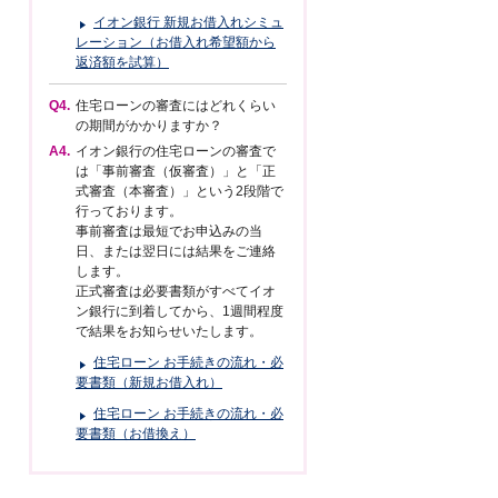
イオン銀行 新規お借入れシミュ
レーション（お借入れ希望額から
返済額を試算）
Q4.
住宅ローンの審査にはどれくらい
の期間がかかりますか？
A4.
イオン銀行の住宅ローンの審査で
は「事前審査（仮審査）」と「正
式審査（本審査）」という2段階で
行っております。
事前審査は最短でお申込みの当
日、または翌日には結果をご連絡
します。
正式審査は必要書類がすべてイオ
ン銀行に到着してから、1週間程度
で結果をお知らせいたします。
住宅ローン お手続きの流れ・必
要書類（新規お借入れ）
住宅ローン お手続きの流れ・必
要書類（お借換え）