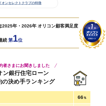
イオンセレクトクラブの特徴
025年・2026年 オリコン顧客満足度
1
年連続
第
位
約者さまにお聞きしました
オン銀行住宅ローン
約の決め手ランキング
66
％