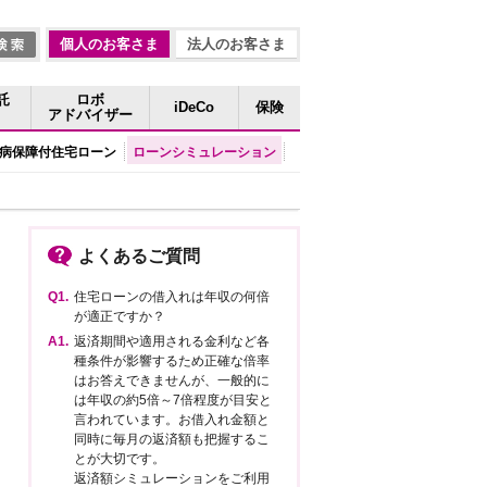
個人のお客さま
法人のお客さま
託
ロボ
iDeCo
保険
アドバイザー
病保障付住宅ローン
ローンシミュレーション
よくあるご質問
Q1.
住宅ローンの借入れは年収の何倍
が適正ですか？
A1.
返済期間や適用される金利など各
種条件が影響するため正確な倍率
はお答えできませんが、一般的に
は年収の約5倍～7倍程度が目安と
言われています。お借入れ金額と
同時に毎月の返済額も把握するこ
とが大切です。
返済額シミュレーションをご利用