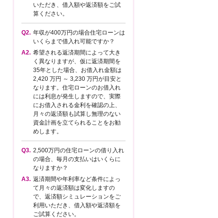
いただき、借入額や返済額をご試
算ください。
Q2.
年収が400万円の場合住宅ローンは
いくらまで借入れ可能ですか？
A2.
希望される返済期間によって大き
く異なりますが、仮に返済期間を
35年とした場合、お借入れ金額は
2,420 万円 ～ 3,230 万円が目安と
なります。住宅ローンのお借入れ
には利息が発生しますので、実際
にお借入される金利を確認の上、
月々の返済額も試算し無理のない
資金計画を立てられることをお勧
めします。
Q3.
2,500万円の住宅ローンの借り入れ
の場合、毎月の支払いはいくらに
なりますか？
A3.
返済期間や年利率など条件によっ
て月々の返済額は変化しますの
で、返済額シミュレーションをご
利用いただき、借入額や返済額を
ご試算ください。