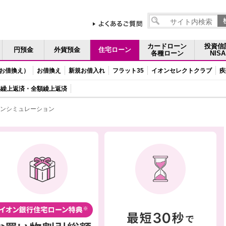
サ
イ
ト
カードローン
投資信
円預金
外貨預金
住宅ローン
内
各種ローン
NISA
検
お借換え）
お借換え
新規お借入れ
フラット35
イオンセレクトクラブ
疾
索
部繰上返済・全額繰上返済
ンシミュレーション