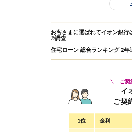
お客さまに選ばれてイオン銀行は2
®調査
住宅ローン 総合ランキング 2
ご契
イ
ご契
1位
金利