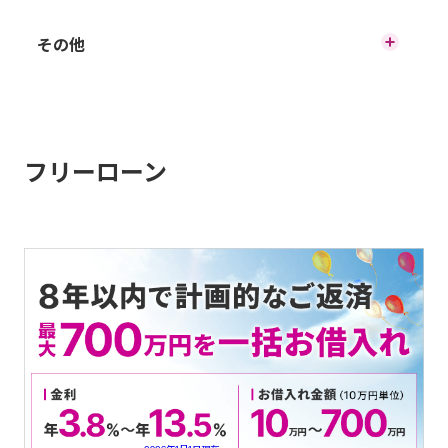
フリーローン
その他
お使いみちから選ぶ
お借入れ診断
目的別ローン
フリーローン
お手続きの流れ
よくあるご質問
マイページをお持ちの方
各種規定、約款