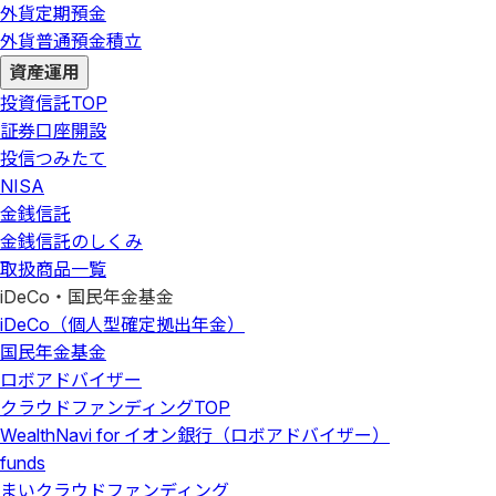
外貨定期預金
外貨普通預金積立
資産運用
投資信託
TOP
証券口座開設
投信つみたて
NISA
金銭信託
金銭信託のしくみ
取扱商品一覧
iDeCo・国民年金基金
iDeCo（個人型確定拠出年金）
国民年金基金
ロボアドバイザー
クラウドファンディング
TOP
WealthNavi for イオン銀行（ロボアドバイザー）
funds
まいクラウドファンディング