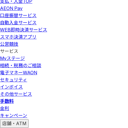
支払・入金
TOP
AEON Pay
口座振替サービス
自動入金サービス
WEB即時決済サービス
スマホ決済アプリ
公営競技
サービス
Myステージ
相続・税務のご相談
電子マネーWAON
セキュリティ
インボイス
その他サービス
手数料
金利
キャンペーン
店舗・ATM