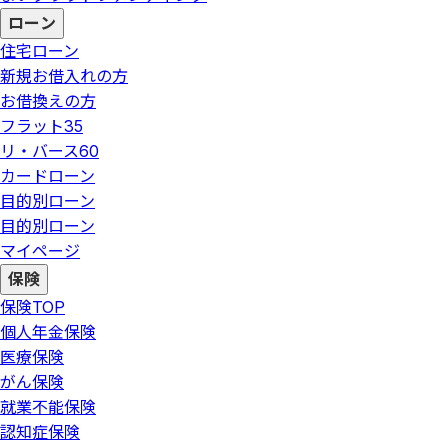
ローン
住宅ローン
新規お借入れの方
お借換えの方
フラット35
リ・バース60
カードローン
目的別ローン
目的別ローン
マイページ
保険
保険
TOP
個人年金保険
医療保険
がん保険
就業不能保険
認知症保険