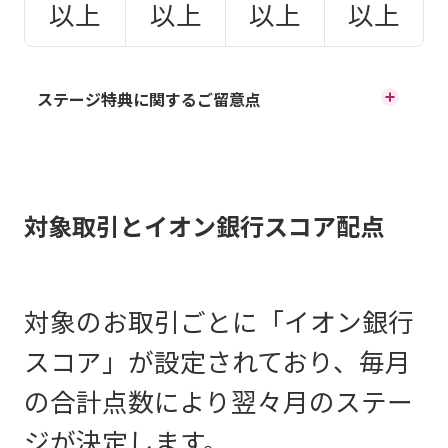
以上
以上
以上
以上
ステージ特典に関するご留意点
新規口座開設された方は口座開設月の翌月までゴールドス
テージ、翌々月はゴールドまたはプラチナステージが適用
されます。
対象取引とイオン銀行スコア配点
※1 時間外手数料を含め、無料となります。一部の提携金融
機関のATMにおいてご利用明細（レシート）に手数料が記
載される場合がございます。
対象のお取引ごとに「イオン銀行
スコア」が設定されており、毎月
※2 インターネットバンキング、当社ATMでの当社キャッ
の合計点数により翌々月のステー
シュカード利用時の他行宛振込手数料が無料となります。
ジが決定します。