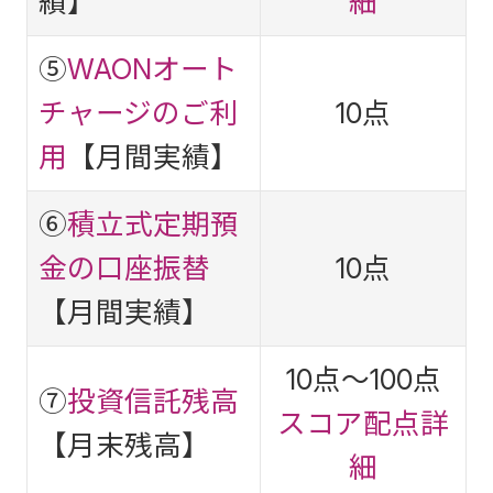
績】
細
⑤
WAONオート
チャージのご利
10点
用
【月間実績】
⑥
積立式定期預
金の口座振替
10点
【月間実績】
10点～100点
⑦
投資信託残高
スコア配点詳
【月末残高】
細