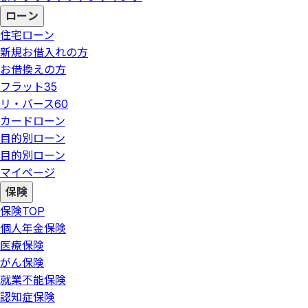
ローン
住宅ローン
新規お借入れの方
お借換えの方
フラット35
リ・バース60
カードローン
目的別ローン
目的別ローン
マイページ
保険
保険
TOP
個人年金保険
医療保険
がん保険
就業不能保険
認知症保険