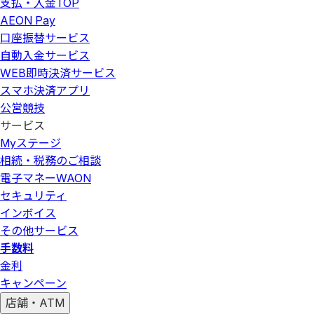
支払・入金
TOP
AEON Pay
口座振替サービス
自動入金サービス
WEB即時決済サービス
スマホ決済アプリ
公営競技
サービス
Myステージ
相続・税務のご相談
電子マネーWAON
セキュリティ
インボイス
その他サービス
手数料
金利
キャンペーン
店舗・ATM