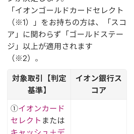
定額自動振込も対象となります。当社ATMでの現金による
「イオンゴールドカードセレクト
お振込み、店頭窓口でのお振込み、WEB即時決済サービス
（※1）」をお持ちの方は、「スコ
は対象となりません。イオンカードセレクト、キャッシュ
ア」に関わらず「ゴールドステー
＋デビット特典の他行宛振込手数料無料回数と重複がある
ジ」以上が適用されます
場合は特典の多い回数を適用いたします。
振込予約はお振
（※2）。
込のお手続き（操作）した月の無料回数が減算されます。
振込予約の取消しや組戻しを行った場合、無料回数はお戻
対象取引【判定
イオン銀行ス
しいたしません。
基準】
コア
①
イオンカード
セレクト
または
キャッシュ＋デ