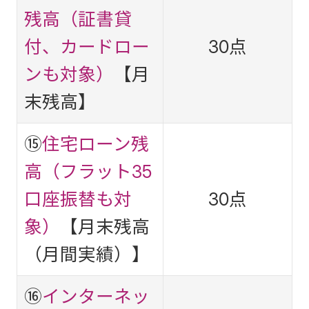
残高（証書貸
付、カードロー
30点
ンも対象）
【月
末残高】
⑮
住宅ローン残
高（フラット35
口座振替も対
30点
象）
【月末残高
（月間実績）】
⑯
インターネッ