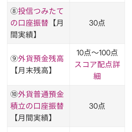
⑧
投信つみたて
の口座振替
【月
30点
間実績】
10点～100点
⑨
外貨預金残高
スコア配点詳
【月末残高】
細
⑩
外貨普通預金
積立の口座振替
30点
【月間実績】