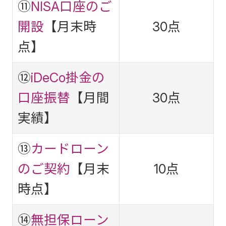
⑪
NISA口座のご
開設
【月末時
30点
点】
⑫
iDeCo掛金の
口座振替
【月間
30点
実績】
⑬
カードローン
のご契約
【月末
10点
時点】
⑭
無担保ローン