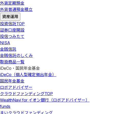
外貨定期預金
外貨普通預金積立
資産運用
投資信託
TOP
証券口座開設
投信つみたて
NISA
金銭信託
金銭信託のしくみ
取扱商品一覧
iDeCo・国民年金基金
iDeCo（個人型確定拠出年金）
国民年金基金
ロボアドバイザー
クラウドファンディング
TOP
WealthNavi for イオン銀行（ロボアドバイザー）
funds
まいクラウドファンディング