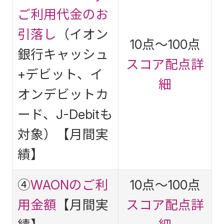
ご利用代金のお
引落し
（イオン
10点～100点
銀行キャッシュ
スコア配点詳
+デビット、イ
細
オンデビットカ
ード、J-Debitも
対象）【月間実
績】
④
WAONのご利
10点～100点
用金額
【月間実
スコア配点詳