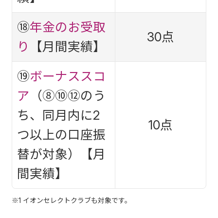
⑱
年金のお受取
30点
り
【月間実績】
⑲
ボーナススコ
ア
（⑧⑩⑫のう
ち、同月内に2
10点
つ以上の口座振
替が対象）【月
間実績】
※1 イオンセレクトクラブも対象です。