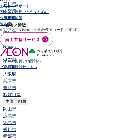
石川県
お客さまサポート
山梨県
安全にご利用いただくために
金融犯罪対策
長野県
規定集
東海／近畿
金融機関コード：0040
© 2007 AEON Bank,Ltd.
岐阜県
静岡県
愛知県
三重県
滋賀県
イオンのお買い物情報へ
京都府
グループ情報サイトへ
大阪府
兵庫県
奈良県
和歌山県
中国／四国
岡山県
広島県
徳島県
香川県
愛媛県