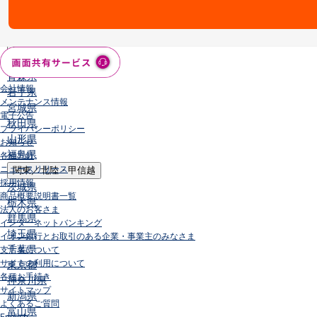
店舗・ATM
店舗
北海道・東北
北海道
青森県
会社情報
岩手県
メンテナンス情報
宮城県
電子公告
秋田県
プライバシーポリシー
山形県
お知らせ
福島県
各種方針
ニュースリリース
関東／北陸・甲信越
採用情報
茨城県
商品概要説明書一覧
栃木県
法人のお客さま
群馬県
インターネットバンキング
埼玉県
イオン銀行とお取引のある企業・事業主のみなさま
千葉県
支店名について
サイトの利用について
東京都
各種お手続き
神奈川県
サイトマップ
新潟県
よくあるご質問
富山県
English