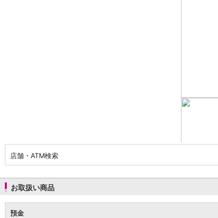
NISA
金銭信託
金銭信託のしくみ
取扱商品一覧
iDeCo・国民年金基金
iDeCo（個人型確定拠出年金）
国民年金基金
ロボアドバイザークラウドファンディング
TOP
WealthNavi for イオン銀行（ロボアドバイザー）
funds
まいクラウドファンディング
ローン
住宅ローン
新規お借入れの方
お借換えの方
店舗・ATM検索
フラット35
リ・バース60
カードローン
お取扱い商品
目的別ローン
目的別ローンマイページ
預金