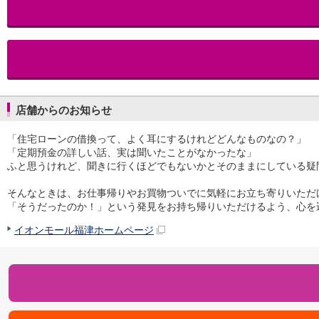
iAEON
AEON Pay
支払・入金・サービス
支払・入金
TOP
AEON Pay
口座振替サービス
店舗からのお知らせ
自動入金サービス
WEB即時決済サービス
「住宅ローンの借換って、よく耳にするけれどどんなものなの？」
スマホ決済アプリ
「定期預金の詳しい話、実は聞いたことがなかったな」
公営競技
ふと思うけれど、聞きに行くほどでもないかとそのままにしている疑
サービス
Myステージ
そんなときは、お仕事帰りやお買物ついでに気軽にお立ち寄りいただ
相続・税務のご相談
「そうだったのか！」という発見をお持ち帰りいただけるよう、心を
電子マネーWAON
イオンモール福津ホームページ
セキュリティ
インボイス
その他サービス
手数料
金利
キャンペーン