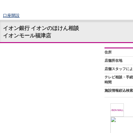
口座開設
ログイン
イオン銀行 イオンのほけん相談
チャット
イオンモール福津店
メニュー
商品・サービス
預金
円預金
TOP
普通預金
定期預金
積立式定期預金
外貨預金
TOP
外貨普通預金
外貨定期預金
外貨普通預金積立
資産運用
投資信託
TOP
証券口座開設
投信つみたて