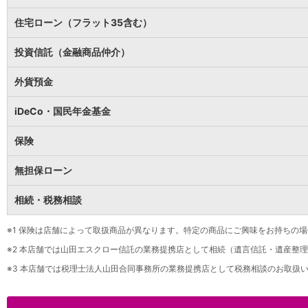
保険
保険
TOP
住宅ローン（フラット35含む）
個人年金保険
医療保険
投資信託（金融商品仲介）
がん保険
就業不能保険
外貨預金
認知症保険
海外旅行保険
iDeCo・国民年金基金
国内旅行傷害保険
スマホ保険
保険
傷害保険
介護保険
無担保ローン
カード
相続・税務相談
クレジットカード
デビットカード
インターネットバンキング
※1
保険は店舗によって取扱商品が異なります。特定の商品にご興味をお持ちの場
アプリ
※2
本店舗では山田エスクロー信託の業務提携店として相続（遺言信託・遺産整理
イオン銀行アプリ
TOP
※3
本店舗では税理士法人山田合同事務所の業務提携店として税務相談のお取扱い
通帳アプリ
イオン銀行PayB
イオングループアプリ