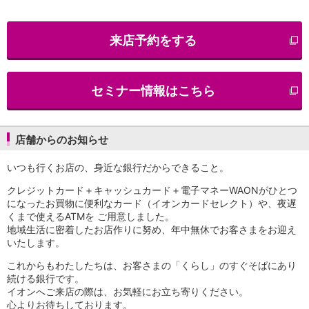
iAEON
AEON Pay
来店予約をする
支払・入金・サービス
支払・入金
TOP
AEON Pay
セミナー情報はこちら
口座振替サービス
自動入金サービス
WEB即時決済サービス
スマホ決済アプリ
店舗からのお知らせ
公営競技
いつも行くお店の、身近な銀行だからできること。
サービス
Myステージ
クレジットカード＋キャッシュカード＋電子マネーWAONがひとつ
相続・税務のご相談
になったお買物に便利なカード（イオンカードセレクト）や、夜遅
電子マネーWAON
くまで使えるATMを ご用意しました。
セキュリティ
地域生活に密着したお店作りに努め、年中無休でお客さまをお迎え
いたします。
インボイス
その他サービス
これからもわたしたちは、お客さまの「くらし」のすぐそばにあり
手数料
続ける銀行です。
金利
イオンへご来店の際は、お気軽にお立ち寄りください。
キャンペーン
心よりお待ちしております。