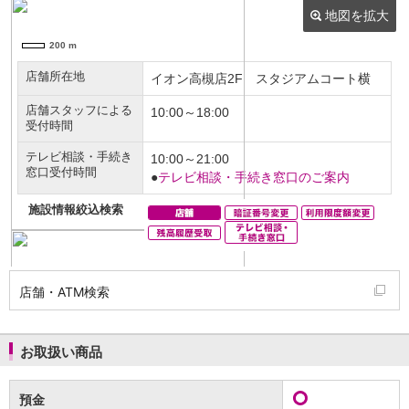
NISA
金銭信託
金銭信託のしくみ
取扱商品一覧
iDeCo・国民年金基金
iDeCo（個人型確定拠出年金）
国民年金基金
ロボアドバイザークラウドファンディング
TOP
WealthNavi for イオン銀行（ロボアドバイザー）
funds
まいクラウドファンディング
ローン
住宅ローン
新規お借入れの方
お借換えの方
店舗・ATM検索
フラット35
リ・バース60
カードローン
お取扱い商品
目的別ローン
目的別ローンマイページ
預金