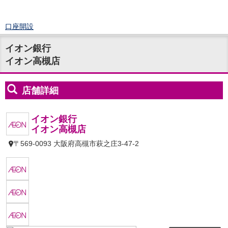
口座開設
ログイン
イオン銀行
チャット
イオン高槻店
メニュー
商品・サービス
預金
円預金
TOP
普通預金
定期預金
積立式定期預金
外貨預金
TOP
外貨普通預金
外貨定期預金
外貨普通預金積立
資産運用
投資信託
TOP
証券口座開設
投信つみたて