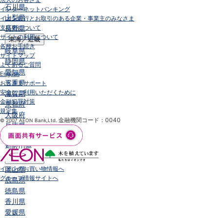
石川県
インターネットバンキング
山梨県
イオン銀行とお取引のある企業・事業主のみなさま
支店名について
長野県
サイトの利用について
東海／近畿
各種お手続き
岐阜県
サイトマップ
静岡県
よくあるご質問
愛知県
English
三重県
お客さまサポート
安全にご利用いただくために
滋賀県
金融犯罪対策
京都府
規定集
大阪府
金融機関コード：0040
© 2007 AEON Bank,Ltd.
兵庫県
奈良県
和歌山県
中国／四国
イオンのお買い物情報へ
岡山県
グループ情報サイトへ
広島県
徳島県
香川県
愛媛県