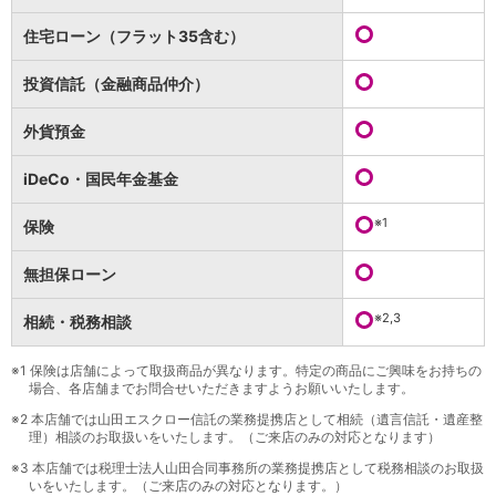
保険
保険
TOP
住宅ローン（フラット35含む）
個人年金保険
医療保険
投資信託（金融商品仲介）
がん保険
就業不能保険
外貨預金
認知症保険
海外旅行保険
iDeCo・国民年金基金
国内旅行傷害保険
スマホ保険
※1
保険
傷害保険
介護保険
無担保ローン
カード
※2,3
相続・税務相談
クレジットカード
デビットカード
インターネットバンキング
※1
保険は店舗によって取扱商品が異なります。特定の商品にご興味をお持ちの
場合、各店舗までお問合せいただきますようお願いいたします。
アプリ
※2
本店舗では山田エスクロー信託の業務提携店として相続（遺言信託・遺産整
イオン銀行アプリ
TOP
理）相談のお取扱いをいたします。（ご来店のみの対応となります）
通帳アプリ
※3
本店舗では税理士法人山田合同事務所の業務提携店として税務相談のお取扱
イオン銀行PayB
いをいたします。（ご来店のみの対応となります。）
イオングループアプリ