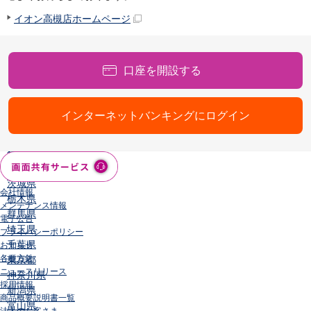
店舗・ATM
イオン高槻店ホームページ
店舗
北海道・東北
北海道
口座を開設する
青森県
岩手県
宮城県
インターネットバンキングにログイン
秋田県
山形県
福島県
関東／北陸・甲信越
茨城県
会社情報
栃木県
メンテナンス情報
群馬県
電子公告
埼玉県
プライバシーポリシー
千葉県
お知らせ
各種方針
東京都
ニュースリリース
神奈川県
採用情報
新潟県
商品概要説明書一覧
富山県
法人のお客さま