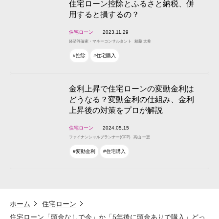
住宅ローン控除とふるさと納税、併
用すると損するの？
住宅ローン
2023.11.29
経済評論家・マネーコンサルタント
頼藤 太希
#控除
#住宅購入
金利上昇で住宅ローンの変動金利は
どうなる？変動金利の仕組み、金利
上昇後の対策をプロが解説
住宅ローン
2024.05.15
ファイナンシャルプランナー(CFP)
高山 一恵
#変動金利
#住宅購入
ホーム
住宅ローン
住宅ローン「頭金なしで今」か「5年後に頭金ありで購入」どっ