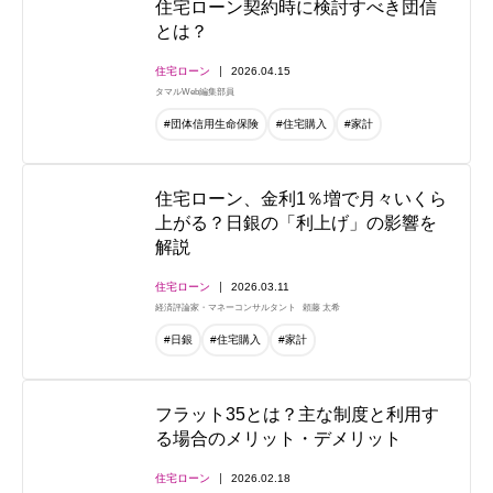
住宅ローン契約時に検討すべき団信
とは？
住宅ローン
2026.04.15
タマルWeb編集部員
#団体信用生命保険
#住宅購入
#家計
住宅ローン、金利1％増で月々いくら
上がる？日銀の「利上げ」の影響を
解説
住宅ローン
2026.03.11
経済評論家・マネーコンサルタント
頼藤 太希
#日銀
#住宅購入
#家計
フラット35とは？主な制度と利用す
る場合のメリット・デメリット
住宅ローン
2026.02.18