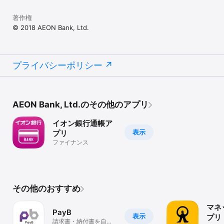
著作権
© 2018 AEON Bank, Ltd.
プライバシーポリシー
AEON Bank, Ltd.のその他のアプリ
イオン銀行通帳ア
表示
プリ
ファイナンス
その他のおすすめ
マネ
PayB
表示
プリ
請求書・納付書を自宅