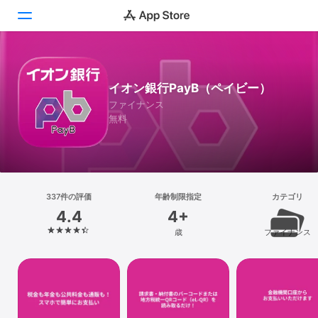
Today
イオン銀行PayB（ペイビー）
ゲーム
ファイナンス
無料
アプリ
Arcade
検索
337件の評価
年齢制限指定
カテゴリ
4.4
4+
プラットフォーム
歳
ファイナンス
iPhone
iPad
Mac
Vision