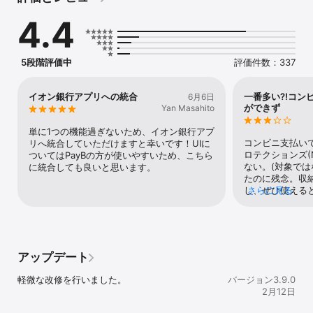
安心

4.4
■ご利用対象

イオン銀行総合口座をお持ちの個人のお客さま

5段階評価中
評価件数：337
■ご利用時間

24時間365日。但し、下記システムメンテナンス日を除きます。

　・毎月第2月曜日2：00～7：00

イオン銀行アプリへの統合
一番多い⁈コン
6月6日
ができず
Yan Masahito
■お問い合わせ

イオン銀行コールセンター

単に1つの機能過ぎないため、イオン銀行アプ
　電話番号　0120-13-1089

コンビニ支払い
リへ統合していただけますと幸いです！UIに
　※営業日時についてはホームページにて最新情報をご確認くださ
ロテクションズ(
ついてはPayBの方が使いやすいため、こちら
い。

ない。(対象では
に統合しても良いと思います。
　　https://www.aeonbank.co.jp/inquiry/

たのに残念。収
し、ぜひ使える
さらに見る
■取扱手数料

う。
無料。但し、一部支払先企業・団体や請求書によっては利用手数料
がかかる場合があります。

※イオン銀行が提供する「イオン銀行PayB」は、ビリングシステム
アップデート
株式会社が提供する「PayB」を元に自社アプリとして開発されたも
のです。

軽微な改修を行いました。
バージョン3.9.0
ビリングシステム株式会社が提供するスマートフォン決済アプリ
2月12日
「PayB」に対応した加盟店でも共通でご利用可能です。