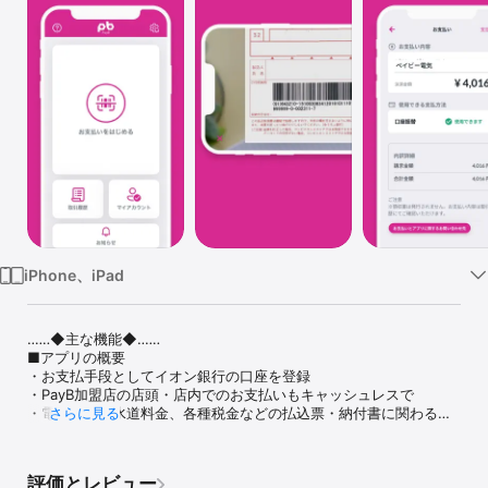
Watch
TV
iPhone、iPad
‥‥‥◆主な機能◆‥‥‥

■アプリの概要

・お支払手段としてイオン銀行の口座を登録

・PayB加盟店の店頭・店内でのお支払いもキャッシュレスで

・電気料金、水道料金、各種税金などの払込票・納付書に関わるお
さらに見る
支払いをスマホから

・お支払いの履歴もスマホから確認出来ます。（※領収書は発行され
ません）

評価とレビュー
・お客さま情報はセンターサーバで管理するため、セキュリティも