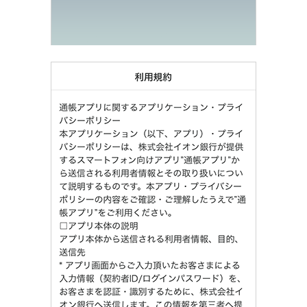
保険
保険
TOP
個人年金保険
医療保険
がん保険
就業不能保険
認知症保険
海外旅行保険
国内旅行傷害保険
スマホ保険
傷害保険
介護保険
カード
クレジットカード
デビットカード
インターネットバンキング
アプリ
イオン銀行アプリ
TOP
通帳アプリ
イオン銀行PayB
イオングループアプリ