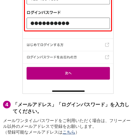
店舗・ATM
店舗
北海道・東北
北海道
青森県
岩手県
宮城県
秋田県
山形県
福島県
関東／北陸・甲信越
茨城県
栃木県
群馬県
埼玉県
4
「メールアドレス」「ログインパスワード」を入力し
千葉県
てください。
東京都
神奈川県
メールワンタイムパスワードをご利用いただく場合は、フリーメー
ル以外のメールアドレスで登録をお願いします。
新潟県
（登録可能なメールアドレスは
こちら
）
富山県