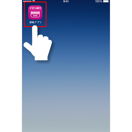
NISA
金銭信託
金銭信託のしくみ
取扱商品一覧
iDeCo・国民年金基金
iDeCo（個人型確定拠出年金）
国民年金基金
ロボアドバイザークラウドファンディング
TOP
WealthNavi for イオン銀行（ロボアドバイザー）
funds
まいクラウドファンディング
ローン
住宅ローン
新規お借入れの方
お借換えの方
フラット35
リ・バース60
カードローン
目的別ローン
目的別ローンマイページ