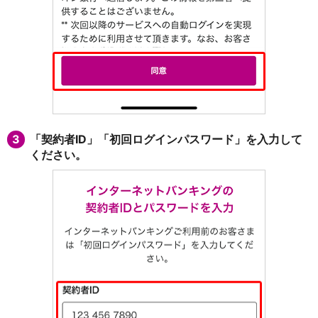
iAEON
AEON Pay
支払・入金・サービス
支払・入金
TOP
AEON Pay
口座振替サービス
自動入金サービス
WEB即時決済サービス
3
「契約者ID」「初回ログインパスワード」を入力して
スマホ決済アプリ
ください。
公営競技
サービス
Myステージ
相続・税務のご相談
電子マネーWAON
セキュリティ
インボイス
その他サービス
手数料
金利
キャンペーン