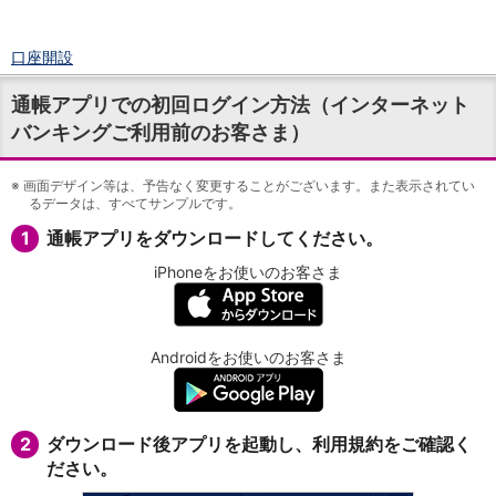
口座開設
ログイン
通帳アプリでの初回ログイン方法（インターネット
チャット
バンキングご利用前のお客さま）
メニュー
商品・サービス
預金
※
画面デザイン等は、予告なく変更することがございます。また表示されてい
るデータは、すべてサンプルです。
円預金
TOP
普通預金
1
通帳アプリをダウンロードしてください。
定期預金
iPhoneをお使いのお客さま
積立式定期預金
外貨預金
TOP
外貨普通預金
外貨定期預金
Androidをお使いのお客さま
外貨普通預金積立
資産運用
投資信託
TOP
2
ダウンロード後アプリを起動し、利用規約をご確認く
証券口座開設
ださい。
投信つみたて