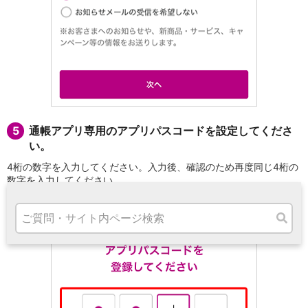
高知県
九州・沖縄
福岡県
熊本県
宮崎県
鹿児島県
沖縄県
オンライン相談専用
ATM
5
通帳アプリ専用のアプリパスコードを設定してくださ
ATMサービス
い。
ATM検索
4桁の数字を入力してください。入力後、確認のため再度同じ4桁の
お客さまサポート
数字を入力してください。
※
このパスコードは、アプリを起動した時のみ入力するパスコードになりま
す。
タマルWeb
セミナー
安全にご利用いただくために
パンフレット