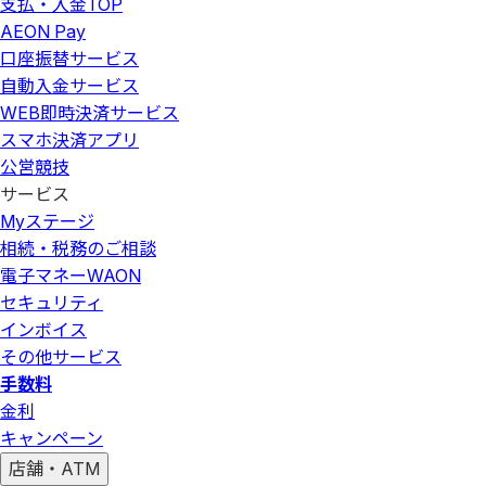
支払・入金
TOP
AEON Pay
口座振替サービス
自動入金サービス
WEB即時決済サービス
スマホ決済アプリ
公営競技
サービス
Myステージ
相続・税務のご相談
電子マネーWAON
セキュリティ
インボイス
その他サービス
手数料
金利
キャンペーン
店舗・ATM