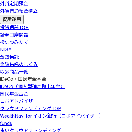
外貨定期預金
外貨普通預金積立
資産運用
投資信託
TOP
証券口座開設
投信つみたて
NISA
金銭信託
金銭信託のしくみ
取扱商品一覧
iDeCo・国民年金基金
iDeCo（個人型確定拠出年金）
国民年金基金
ロボアドバイザー
クラウドファンディング
TOP
WealthNavi for イオン銀行（ロボアドバイザー）
funds
まいクラウドファンディング