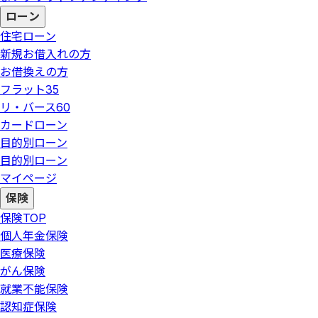
ローン
住宅ローン
新規お借入れの方
お借換えの方
フラット35
リ・バース60
カードローン
目的別ローン
目的別ローン
マイページ
保険
保険
TOP
個人年金保険
医療保険
がん保険
就業不能保険
認知症保険