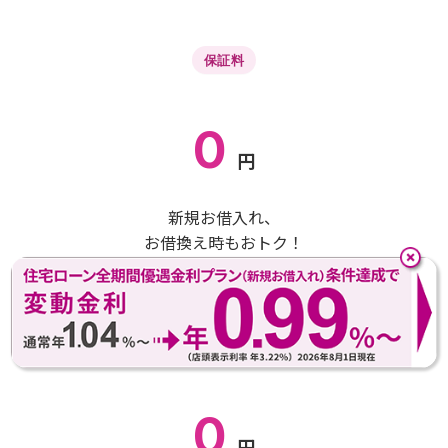
保証料
0
円
新規お借入れ、
お借換え時もおトク！
審査の結果によっては保証料ありのプランでご案内する場合が
あります
一部繰上返済手数料
0
円