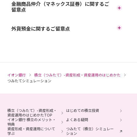
口座開設および金融機関変更に
金融商品仲介（マネックス証券）に関するご
留意点
加入から受取りが終了するまでの間、所定の手数料がかか
関して
ります。
金融商品仲介における取扱い商品は預金ではないため、元
60歳時点で通算加入者等期間が10年に満たない場合、段階
外貨預金に関するご留意点
本保証はありません。また、預金保険制度の対象ではあり
NISA口座は、同一年（1月～12月）において、1人1口座（1金
的に最高65歳まで受取りを開始できる年齢が遅くなりま
ません。
融機関）までの開設となります（ジュニアNISA口座の開設
円貨と外貨を交換する際の為替相場の変動により為替差損
す。
は制度上2023年9月をもって終了しています）。
金融商品仲介で取扱う有価証券等は、金利・為替・株式相
が生じ、払戻した円貨建て元本がお預入れ時の円貨建て元
※ 60歳以降に加入した場合などで通算加入者等期間がない
場等の変動や、有価証券の発行者の業務または財産の状況
本を下回ることがあります。
方は、加入から5年経過後に受給開始となります。
NISA口座は金融機関変更が可能ですが、その年の買付けが
の変化等により価格が変動し、損失が生じるおそれがあり
すでに行われている場合、金融機関変更はできません。ま
外貨から円貨への交換には、1通貨単位あたり最大0.5円の為
運用商品の配分指定をされなかった場合、掛金や移換され
ます。
た、NISA口座の残高を他金融機関へ移管することはできま
替手数料がかかります。その結果、為替相場に変動がなく
る資産は所定の期間経過後、全額「イオン・バランス戦略
イオン銀行
せん。
積立（つみたて）-資産形成・資産運用のはじめかた
取引に際しては、マネックス証券が定める手数料等がかか
ても、お預入れされた円貨建ての元本を下回ることがあり
ファンド（愛称：みらいパレット）」で運用されます。
つみたてシミュレーション
ります。手数料は商品・銘柄・取引金額・取引方法・取引
ます。
※ ウェブサイトやコールセンターで運用商品の見直しが可
お取引に関して
チャネル等により異なり、多岐にわたるため、具体的な金
能です。
預金保険制度の対象ではありません。
額または計算方法を記載することができません。
上場株式などの配当金等を非課税で受取るためには、「株
積立られた商品の売買には、所定の日数がかかります（通
ホームページ、または、店舗に備え付けの商品説明書（契
各商品のリスク・手数料についてはマネックス証券のホー
積立（つみたて）-資産形成・
式数比例配分方式」をご選択いただく必要があります。
はじめての積立投資
常3～8営業日かかります）。
資産運用のはじめかたTOP
約締結前交付書面）の内容をご確認のうえ、ご自身の判断
ムページにてご確認ください。
イオン銀行 積立のメリット・
よくある疑問
投資信託の分配金のうち特別分配金については従来より非
によりご利用ください。
退職などにともない企業型確定拠出年金の加入資格を喪失
特典
各商品をお申込みの際には、マネックス証券ホームページ
資産形成・資産運用について
課税です。
つみたて（積立）シミュレー
した方は、6カ月以内にお手続きください。
学ぶ
ション
に掲載の「契約締結前交付書面」、「上場有価証券等書