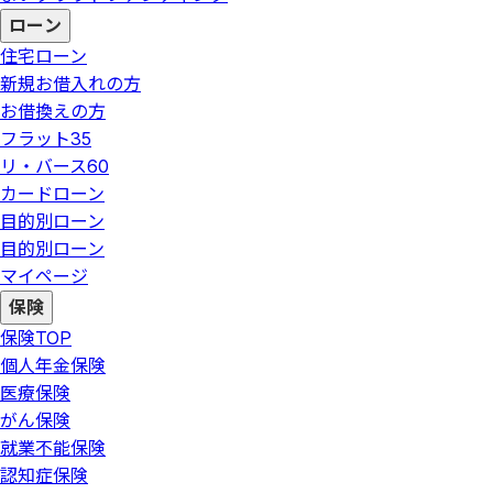
ローン
住宅ローン
新規お借入れの方
お借換えの方
フラット35
リ・バース60
カードローン
目的別ローン
目的別ローン
マイページ
保険
保険
TOP
個人年金保険
医療保険
がん保険
就業不能保険
認知症保険