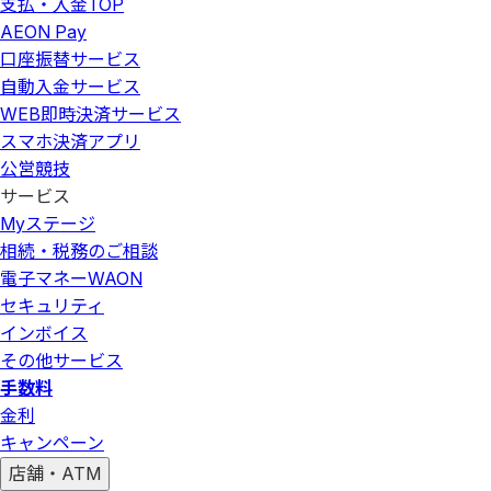
支払・入金
TOP
AEON Pay
口座振替サービス
自動入金サービス
WEB即時決済サービス
スマホ決済アプリ
公営競技
サービス
Myステージ
相続・税務のご相談
電子マネーWAON
セキュリティ
インボイス
その他サービス
手数料
金利
キャンペーン
店舗・ATM