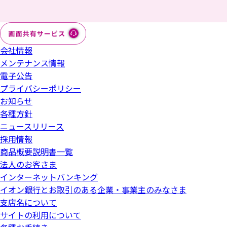
（2026年3月31日現在）
投資信託の分配金の再投資買付けは非課税投資枠を使用し
イオン銀行iDeCoは、みずほ銀行の委託によりイオン銀行
面」、「目論見書補完書面」、「目論見書」、「リスク・
ます。超過する場合は分配金受取りまたは課税口座での再
が取扱う、個人型確定拠出年金プランです。
手数料などの重要事項」等を必ずお読みいただき、ご自身
商号等：株式会社イオン銀行
投資となります（2023年までのNISAと2024年以降のNISA
でご判断ください。
で取扱いが異なります）。
会社情報
金融商品仲介において、イオン銀行はマネックス証券への
外国株のお取引にはNISA口座および外国株取引口座の開設
証券総合取引口座開設のお申込みおよびマネックス証券と
メンテナンス情報
が必要です。
の証券取引に関する勧誘を行います。
電子公告
プライバシーポリシー
2024年以降のNISAにおいては、年間投資枠（つみたて投資
イオン銀行はマネックス証券とは別法人であり、金融商品
お知らせ
枠120万円／成長投資枠240万円）と非課税保有限度額（成
仲介のご利用にあたっては、「金融商品仲介（マネックス
長投資枠・つみたて投資枠合わせて1,800万円／うち成長投
各種方針
証券）口座」の開設が必要です。金融商品仲介の口座開設
資枠1,200万円）の範囲内で購入した上場株式等から生じる
をお申込みいただくと、お取引口座はマネックス証券に証
ニュースリリース
配当所得や譲渡所得等が非課税となります。NISA口座内の
券総合取引口座として開設されます。
採用情報
上場株式等を売却した場合は、その翌年以降の年間投資枠
商品概要説明書一覧
証券総合取引口座開設後の株式売買等のお取引について
の範囲内で非課税枠を再利用できます。
法人のお客さま
は、すべてお客さまとマネックス証券とのお取引になりま
NISA口座で発生した損失は、特定口座・一般口座で保有す
インターネットバンキング
す。
る商品の譲渡益や配当金等と損益通算できず、また繰越控
イオン銀行とお取引のある企業・事業主のみなさま
イオン銀行にはマネックス証券とお客さまとの契約締結に
除もできません。
支店名について
関する代理権はありません。したがって、マネックス証券
サイトの利用について
NISA口座の重複開設であることが判明した場合、そのNISA
とお客さまとの間の契約の締結権はありません。