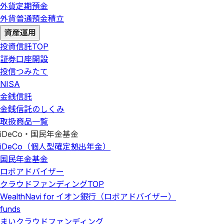
外貨定期預金
外貨普通預金積立
資産運用
投資信託
TOP
証券口座開設
投信つみたて
NISA
金銭信託
金銭信託のしくみ
取扱商品一覧
iDeCo・国民年金基金
iDeCo（個人型確定拠出年金）
国民年金基金
ロボアドバイザー
クラウドファンディング
TOP
WealthNavi for イオン銀行（ロボアドバイザー）
funds
まいクラウドファンディング