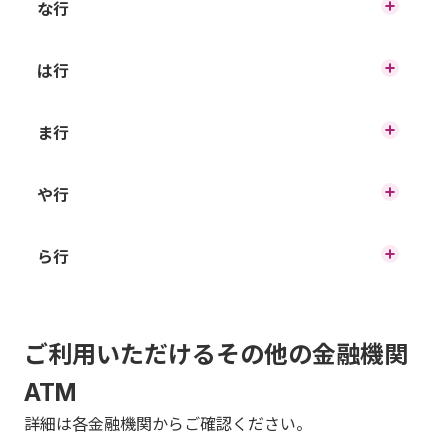
大光銀行（時間内無料）
な行
埼玉りそな銀行
関西みらい銀行
阿波銀行
名古屋銀行（時間内無料）
は行
第四北越銀行
山陰合同銀行
北九州銀行
池田泉州銀行（時間内無料）
八十二長野銀行
ま行
南都銀行
大東銀行
三十三銀行（時間内無料）
北日本銀行
伊予銀行
みずほ銀行（時間内無料）
や行
東日本銀行
西日本シティ銀行
但馬銀行（時間内無料）
滋賀銀行（時間内無料）
紀陽銀行
岩手銀行
山形銀行
ら行
三井住友銀行
百五銀行（時間内無料）
千葉銀行（時間内無料）
静岡銀行（時間内無料）
京都銀行
SMBC信託銀行
りそな銀行
山口銀行
三井住友信託銀行
百十四銀行
千葉興業銀行（時間内無料）
静岡中央銀行（時間内無料）
きらぼし銀行（時間内無料）
愛媛銀行
ご利用いただけるその他の金融機関
琉球銀行
ゆうちょ銀行（時間内無料）
三菱UFJ銀行（時間内無料）
広島銀行
ATM
中国銀行
七十七銀行
きらやか銀行
大分銀行
詳細は各金融機関からご確認ください。
横浜銀行