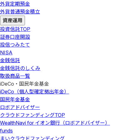
外貨定期預金
外貨普通預金積立
資産運用
投資信託
TOP
証券口座開設
投信つみたて
NISA
金銭信託
金銭信託のしくみ
取扱商品一覧
iDeCo・国民年金基金
iDeCo（個人型確定拠出年金）
国民年金基金
ロボアドバイザー
クラウドファンディング
TOP
WealthNavi for イオン銀行（ロボアドバイザー）
funds
まいクラウドファンディング