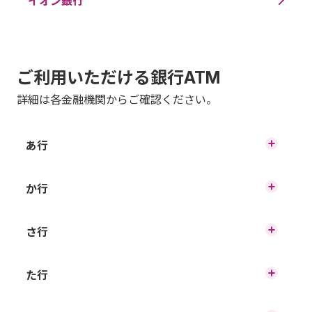
イオン銀行
ご利用いただける銀行ATM
詳細は各金融機関からご確認ください。
あ行
あいち銀行（時間内無料）
か行
香川銀行（時間内無料）
さ行
秋田銀行
西京銀行（時間内無料）
た行
神奈川銀行
足利銀行