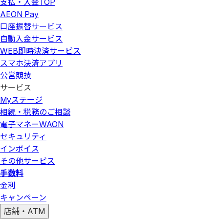
支払・入金
TOP
AEON Pay
口座振替サービス
自動入金サービス
WEB即時決済サービス
スマホ決済アプリ
公営競技
サービス
Myステージ
相続・税務のご相談
電子マネーWAON
セキュリティ
インボイス
その他サービス
手数料
金利
キャンペーン
店舗・ATM