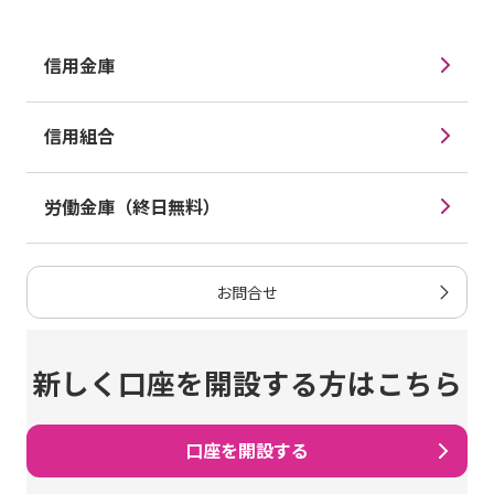
三菱UFJ信託銀行
福井銀行
筑波銀行（時間内無料）
島根銀行（時間内無料）
熊本銀行（時間内無料）
大垣共立銀行（時間内無料）
信用金庫
みなと銀行
福岡銀行（時間内無料）
東邦銀行
清水銀行（時間内無料）
京葉銀行
沖縄海邦銀行（時間内無料）
信用組合
宮崎太陽銀行
福島銀行（時間内無料）
東北銀行（時間内無料）
十六銀行（時間内無料）
高知銀行
労働金庫（終日無料）
武蔵野銀行
北都銀行（時間内無料）
東和銀行
荘内銀行（時間内無料）
もみじ銀行
北洋銀行
徳島大正銀行（時間内無料）
常陽銀行
お問合せ
北陸銀行
栃木銀行（時間内無料）
十八親和銀行（時間内無料）
新しく口座を開設する方はこちら
北海道銀行
鳥取銀行
スルガ銀行（時間内無料）
口座を開設する