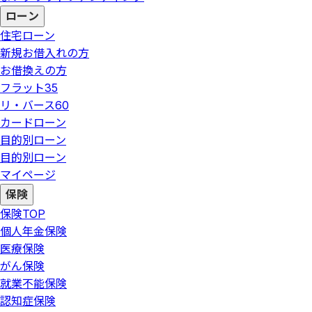
ローン
住宅ローン
新規お借入れの方
お借換えの方
フラット35
リ・バース60
カードローン
目的別ローン
目的別ローン
マイページ
保険
保険
TOP
個人年金保険
医療保険
がん保険
就業不能保険
認知症保険