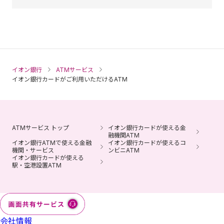
北國銀行
トマト銀行
仙台銀行
富山銀行（時間内無料）
富山第一銀行
イオン銀行
ATMサービス
イオン銀行カードがご利用いただけるATM
ATMサービス トップ
イオン銀行カードが使える金
融機関ATM
イオン銀行ATMで使える金融
イオン銀行カードが使えるコ
機関・サービス
ンビニATM
イオン銀行カードが使える
駅・空港設置ATM
会社情報