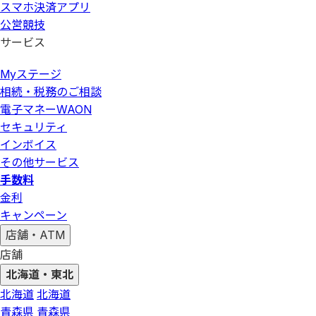
スマホ決済アプリ
公営競技
サービス
Myステージ
相続・税務のご相談
電子マネーWAON
セキュリティ
インボイス
その他サービス
手数料
金利
キャンペーン
店舗・ATM
店舗
北海道・東北
北海道
北海道
青森県
青森県