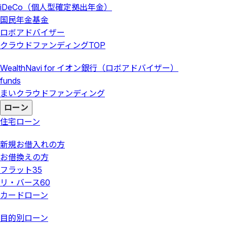
iDeCo（個人型確定拠出年金）
国民年金基金
ロボアドバイザー
クラウドファンディング
TOP
WealthNavi for イオン銀行（ロボアドバイザー）
funds
まいクラウドファンディング
ローン
住宅ローン
新規お借入れの方
お借換えの方
フラット35
リ・バース60
カードローン
目的別ローン