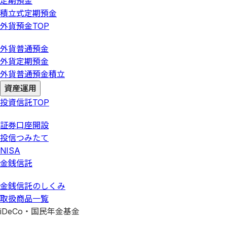
定期預金
積立式定期預金
外貨預金
TOP
外貨普通預金
外貨定期預金
外貨普通預金積立
資産運用
投資信託
TOP
証券口座開設
投信つみたて
NISA
金銭信託
金銭信託のしくみ
取扱商品一覧
iDeCo・国民年金基金