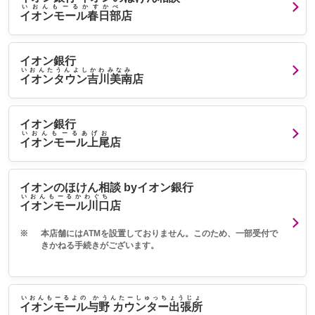
いおんもーるかすかべ
イオンモール春日部
店
イオン銀行
いおんたうんよしかわみなみ
イオンタウン吉川美南
店
イオン銀行
いおんもーるあげお
イオンモール上尾
店
イオンのほけん相談 byイオン銀行
いおんもーるかわぐち
イオンモール川口
店
※
本店舗にはATMを設置しておりません。このため、一部受付で
きかねる手続きがございます。
いおんもーるよの かうんたーしゅっちょうじょ
イオンモール与野 カウンター出張所