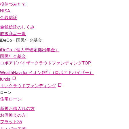
投信つみたて
NISA
金銭信託
金銭信託のしくみ
取扱商品一覧
iDeCo・国民年金基金
iDeCo（個人型確定拠出年金）
国民年金基金
ロボアドバイザークラウドファンディング
TOP
WealthNavi for イオン銀行（ロボアドバイザー）
funds
まいクラウドファンディング
ローン
住宅ローン
新規お借入れの方
お借換えの方
フラット35
リ・バース60