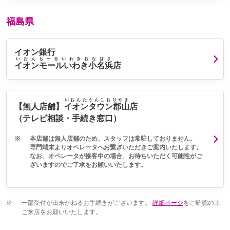
福島県
イオン銀行
いおんもーるいわきおなはま
イオンモールいわき小名浜
店
いおんたうんこおりやま
【無人店舗】
イオンタウン郡山
店
（テレビ相談・手続き窓口）
※
本店舗は無人店舗のため、スタッフは常駐しておりません。
専門端末よりオペレータへお繋ぎいただきご案内いたします。
なお、オペレータが接客中の場合、お待ちいただく可能性がご
ざいますのでご了承をお願いいたします。
※
一部受付が出来かねるお手続きがございます。
詳細ページ
をご確認の上
ご来店をお願いいたします。