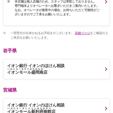
※
本店舗は無人店舗のため、スタッフは常駐しておりません。
専門端末よりオペレータへお繋ぎいただきご案内いたします。
なお、オペレータが接客中の場合、お待ちいただく可能性がご
ざいますのでご了承をお願いいたします。
※
一部受付が出来かねるお手続きがございます。
詳細ページ
をご確認の上
ご来店をお願いいたします。
岩手県
イオン銀行 イオンのほけん相談
いおんもーるもりおかみなみ
イオンモール盛岡南
店
宮城県
イオン銀行 イオンのほけん相談
いおんもーるしんりふみなみかん
イオンモール新利府南館
店