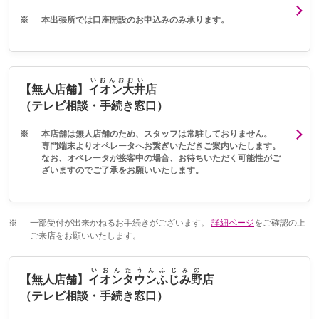
※
本出張所では口座開設のお申込みのみ承ります。
いおんおおい
【無人店舗】
イオン大井
店
（テレビ相談・手続き窓口）
※
本店舗は無人店舗のため、スタッフは常駐しておりません。
専門端末よりオペレータへお繋ぎいただきご案内いたします。
なお、オペレータが接客中の場合、お待ちいただく可能性がご
ざいますのでご了承をお願いいたします。
※
一部受付が出来かねるお手続きがございます。
詳細ページ
をご確認の上
ご来店をお願いいたします。
いおんたうんふじみの
【無人店舗】
イオンタウンふじみ野
店
（テレビ相談・手続き窓口）