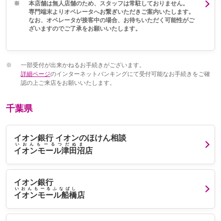
※
本店舗は無人店舗のため、スタッフは常駐しておりません。
専門端末よりオペレータへお繋ぎいただきご案内いたします。
なお、オペレータが接客中の場合、お待ちいただく可能性がご
ざいますのでご了承をお願いいたします。
※
一部受付が出来かねるお手続きがございます。
詳細ページ
のインターネットバンキングにて受付可能なお手続きをご確
認の上ご来店をお願いいたします。
千葉県
イオン銀行 イオンのほけん相談
いおんもーるつだぬま
イオンモール津田沼
店
イオン銀行
いおんもーるふなばし
イオンモール船橋
店