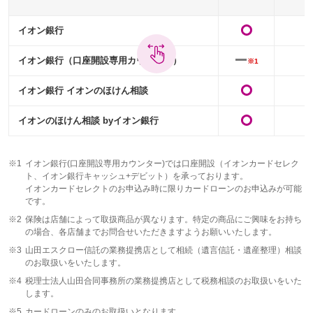
イオン銀行
イオン銀行（口座開設専用カウンター）
※1
イオン銀行 イオンのほけん相談
イオンのほけん相談 byイオン銀行
※1
イオン銀行(口座開設専用カウンター)では口座開設（イオンカードセレク
ト、イオン銀行キャッシュ+デビット）を承っております。
イオンカードセレクトのお申込み時に限りカードローンのお申込みが可能
です。
※2
保険は店舗によって取扱商品が異なります。特定の商品にご興味をお持ち
の場合、各店舗までお問合せいただきますようお願いいたします。
※3
山田エスクロー信託の業務提携店として相続（遺言信託・遺産整理）相談
のお取扱いをいたします。
※4
税理士法人山田合同事務所の業務提携店として税務相談のお取扱いをいた
します。
※5
カードローンのみのお取扱いとなります。