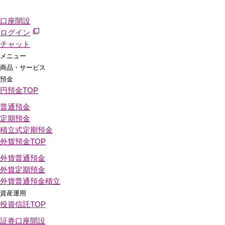
口座開設
ログイン
チャット
メニュー
商品・サービス
預金
円預金
TOP
普通預金
定期預金
積立式定期預金
外貨預金
TOP
外貨普通預金
外貨定期預金
外貨普通預金積立
資産運用
投資信託
TOP
証券口座開設