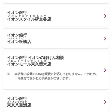
イオン銀行
いおんすたいるひもんや
イオンスタイル碑文谷
店
イオン銀行
いおんいたばし
イオン板橋
店
イオン銀行 イオンのほけん相談
いおんもーるひがしくるめ
イオンモール東久留米
店
※
本店舗に設置のATMは硬貨に対応しておりません。このため、
一部受付できかねる手続きがございます。
イオン銀行
とうきょうやえす
東京八重洲
店