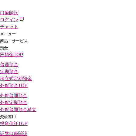
口座開設
ログイン
チャット
メニュー
商品・サービス
預金
円預金
TOP
普通預金
定期預金
積立式定期預金
外貨預金
TOP
外貨普通預金
外貨定期預金
外貨普通預金積立
資産運用
投資信託
TOP
証券口座開設