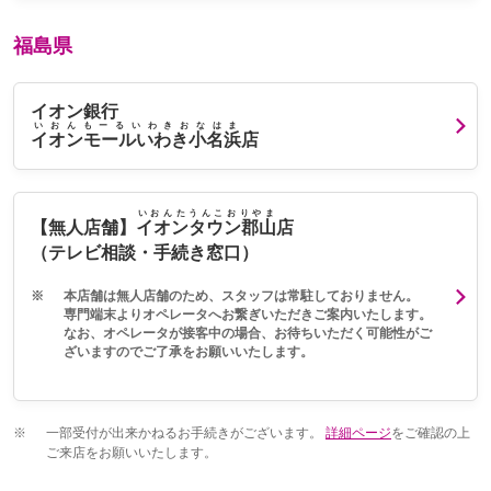
福島県
イオン銀行
いおんもーるいわきおなはま
イオンモールいわき小名浜
店
いおんたうんこおりやま
【無人店舗】
イオンタウン郡山
店
（テレビ相談・手続き窓口）
※
本店舗は無人店舗のため、スタッフは常駐しておりません。
専門端末よりオペレータへお繋ぎいただきご案内いたします。
なお、オペレータが接客中の場合、お待ちいただく可能性がご
ざいますのでご了承をお願いいたします。
※
一部受付が出来かねるお手続きがございます。
詳細ページ
をご確認の上
ご来店をお願いいたします。