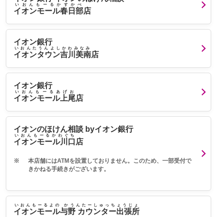
いおんもーるかすかべ
イオンモール春日部
店
イオン銀行
いおんたうんよしかわみなみ
イオンタウン吉川美南
店
イオン銀行
いおんもーるあげお
イオンモール上尾
店
イオンのほけん相談 byイオン銀行
いおんもーるかわぐち
イオンモール川口
店
※
本店舗にはATMを設置しておりません。このため、一部受付で
きかねる手続きがございます。
いおんもーるよの かうんたーしゅっちょうじょ
イオンモール与野 カウンター出張所