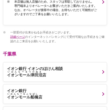
※
本店舗は無人店舗のため、スタッフは常駐しておりません。
専門端末よりオペレータへお繋ぎいただきご案内いたします。
なお、オペレータが接客中の場合、お待ちいただく可能性がご
ざいますのでご了承をお願いいたします。
※
一部受付が出来かねるお手続きがございます。
詳細ページ
のインターネットバンキングにて受付可能なお手続きをご確
認の上ご来店をお願いいたします。
千葉県
イオン銀行 イオンのほけん相談
いおんもーるつだぬま
イオンモール津田沼
店
イオン銀行
いおんもーるふなばし
イオンモール船橋
店