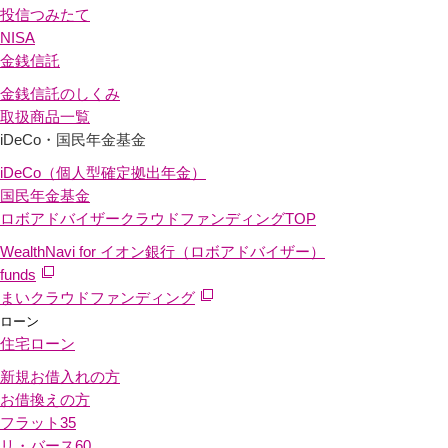
投信つみたて
NISA
金銭信託
金銭信託のしくみ
取扱商品一覧
iDeCo・国民年金基金
iDeCo（個人型確定拠出年金）
国民年金基金
ロボアドバイザークラウドファンディング
TOP
WealthNavi for イオン銀行（ロボアドバイザー）
funds
まいクラウドファンディング
ローン
住宅ローン
新規お借入れの方
お借換えの方
フラット35
リ・バース60