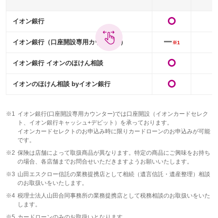
イオン銀行
イオン銀行（口座開設専用カウンター）
※1
イオン銀行 イオンのほけん相談
イオンのほけん相談 byイオン銀行
※1
イオン銀行(口座開設専用カウンター)では口座開設（イオンカードセレク
ト、イオン銀行キャッシュ+デビット）を承っております。
イオンカードセレクトのお申込み時に限りカードローンのお申込みが可能
です。
※2
保険は店舗によって取扱商品が異なります。特定の商品にご興味をお持ち
の場合、各店舗までお問合せいただきますようお願いいたします。
※3
山田エスクロー信託の業務提携店として相続（遺言信託・遺産整理）相談
のお取扱いをいたします。
※4
税理士法人山田合同事務所の業務提携店として税務相談のお取扱いをいた
します。
※5
カードローンのみのお取扱いとなります。