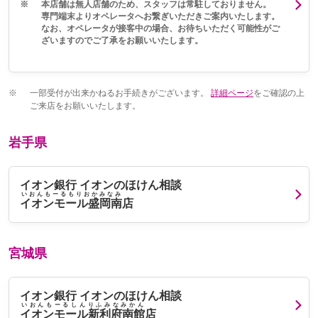
※
本店舗は無人店舗のため、スタッフは常駐しておりません。
専門端末よりオペレータへお繋ぎいただきご案内いたします。
なお、オペレータが接客中の場合、お待ちいただく可能性がご
ざいますのでご了承をお願いいたします。
※
一部受付が出来かねるお手続きがございます。
詳細ページ
をご確認の上
ご来店をお願いいたします。
岩手県
イオン銀行 イオンのほけん相談
いおんもーるもりおかみなみ
イオンモール盛岡南
店
宮城県
イオン銀行 イオンのほけん相談
いおんもーるしんりふみなみかん
イオンモール新利府南館
店