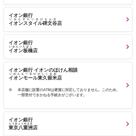
イオン銀行
いおんすたいるひもんや
イオンスタイル碑文谷
店
イオン銀行
いおんいたばし
イオン板橋
店
イオン銀行 イオンのほけん相談
いおんもーるひがしくるめ
イオンモール東久留米
店
※
本店舗に設置のATMは硬貨に対応しておりません。このため、
一部受付できかねる手続きがございます。
イオン銀行
とうきょうやえす
東京八重洲
店