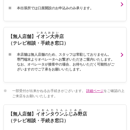
※
本出張所では口座開設のお申込みのみ承ります。
いおんおおい
【無人店舗】
イオン大井
店
（テレビ相談・手続き窓口）
※
本店舗は無人店舗のため、スタッフは常駐しておりません。
専門端末よりオペレータへお繋ぎいただきご案内いたします。
なお、オペレータが接客中の場合、お待ちいただく可能性がご
ざいますのでご了承をお願いいたします。
※
一部受付が出来かねるお手続きがございます。
詳細ページ
をご確認の上
ご来店をお願いいたします。
いおんたうんふじみの
【無人店舗】
イオンタウンふじみ野
店
（テレビ相談・手続き窓口）