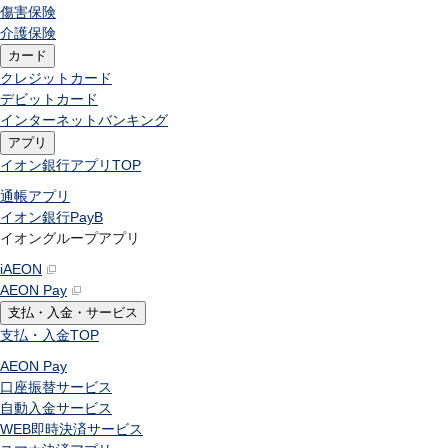
傷害保険
介護保険
カード
クレジットカード
デビットカード
インターネットバンキング
アプリ
イオン銀行アプリ
TOP
通帳アプリ
イオン銀行PayB
イオングループアプリ
iAEON
AEON Pay
支払・入金・サービス
支払・入金
TOP
AEON Pay
口座振替サービス
自動入金サービス
WEB即時決済サービス