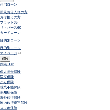
住宅ローン
新規お借入れの方
お借換えの方
フラット35
リ・バース60
カードローン
目的別ローン
目的別ローン
マイページ
保険
保険
TOP
個人年金保険
医療保険
がん保険
就業不能保険
認知症保険
海外旅行保険
国内旅行傷害保険
スマホ保険