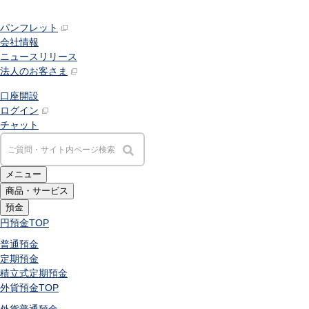
パンフレット
会社情報
ニュースリリース
法人のお客さま
口座開設
ログイン
チャット
メニュー
商品・サービス
預金
円預金
TOP
普通預金
定期預金
積立式定期預金
外貨預金
TOP