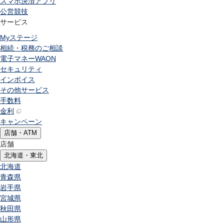
スマホ決済アプリ
公営競技
サービス
Myステージ
相続・税務のご相談
電子マネーWAON
セキュリティ
インボイス
その他サービス
手数料
金利
キャンペーン
店舗・ATM
店舗
北海道・東北
北海道
青森県
岩手県
宮城県
秋田県
山形県