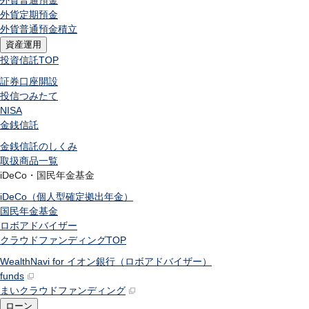
外貨普通預金
外貨定期預金
外貨普通預金積立
資産運用
投資信託
TOP
証券口座開設
投信つみたて
NISA
金銭信託
金銭信託のしくみ
取扱商品一覧
iDeCo・国民年金基金
iDeCo（個人型確定拠出年金）
国民年金基金
ロボアドバイザー
クラウドファンディング
TOP
WealthNavi for イオン銀行（ロボアドバイザー）
funds
まいクラウドファンディング
ローン