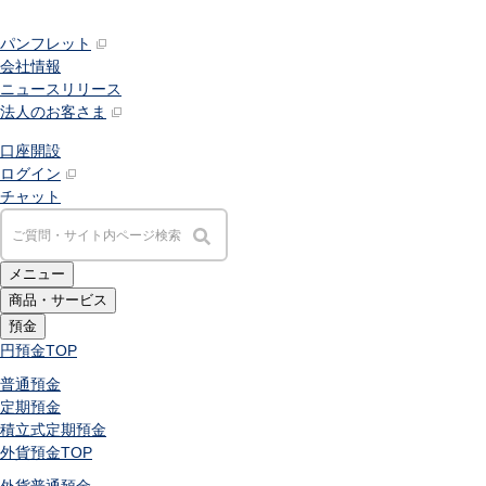
パンフレット
会社情報
ニュースリリース
法人のお客さま
口座開設
ログイン
チャット
メニュー
商品・サービス
預金
円預金
TOP
普通預金
定期預金
積立式定期預金
外貨預金
TOP