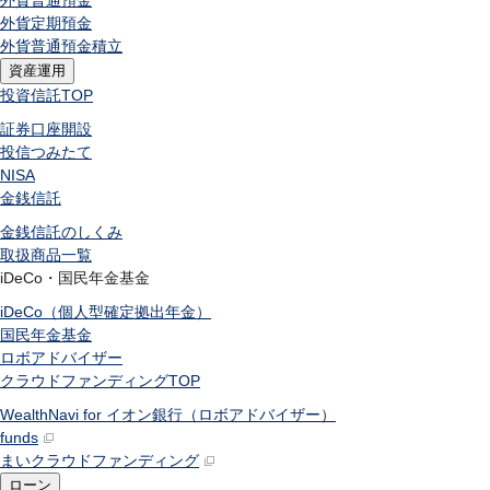
外貨普通預金
外貨定期預金
外貨普通預金積立
資産運用
投資信託
TOP
証券口座開設
投信つみたて
NISA
金銭信託
金銭信託のしくみ
取扱商品一覧
iDeCo・国民年金基金
iDeCo（個人型確定拠出年金）
国民年金基金
ロボアドバイザー
クラウドファンディング
TOP
WealthNavi for イオン銀行（ロボアドバイザー）
funds
まいクラウドファンディング
ローン