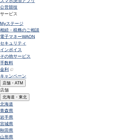
スマホ決済アプリ
公営競技
サービス
Myステージ
相続・税務のご相談
電子マネーWAON
セキュリティ
インボイス
その他サービス
手数料
金利
キャンペーン
店舗・ATM
店舗
北海道・東北
北海道
青森県
岩手県
宮城県
秋田県
山形県