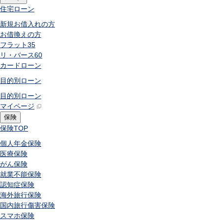
住宅ローン
新規お借入れの方
お借換えの方
フラット35
リ・バース60
カードローン
目的別ローン
目的別ローン
マイページ
保険
保険
TOP
個人年金保険
医療保険
がん保険
就業不能保険
認知症保険
海外旅行保険
国内旅行傷害保険
スマホ保険