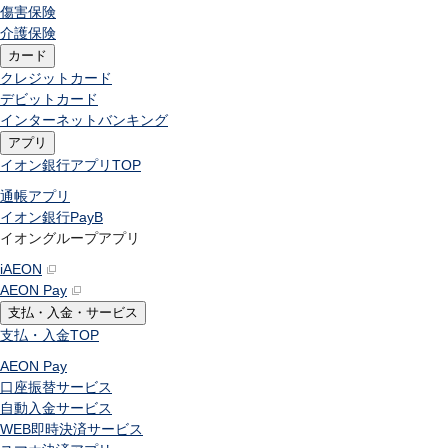
傷害保険
介護保険
カード
クレジットカード
デビットカード
インターネットバンキング
アプリ
イオン銀行アプリ
TOP
通帳アプリ
イオン銀行PayB
イオングループアプリ
iAEON
AEON Pay
支払・入金・サービス
支払・入金
TOP
AEON Pay
口座振替サービス
自動入金サービス
WEB即時決済サービス