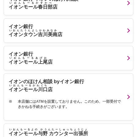
いおんもーるかすかべ
イオンモール春日部
店
イオン銀行
いおんたうんよしかわみなみ
イオンタウン吉川美南
店
イオン銀行
いおんもーるあげお
イオンモール上尾
店
イオンのほけん相談 byイオン銀行
いおんもーるかわぐち
イオンモール川口
店
※
本店舗にはATMを設置しておりません。このため、一部受付で
きかねる手続きがございます。
いおんもーるよの かうんたーしゅっちょうじょ
イオンモール与野 カウンター出張所