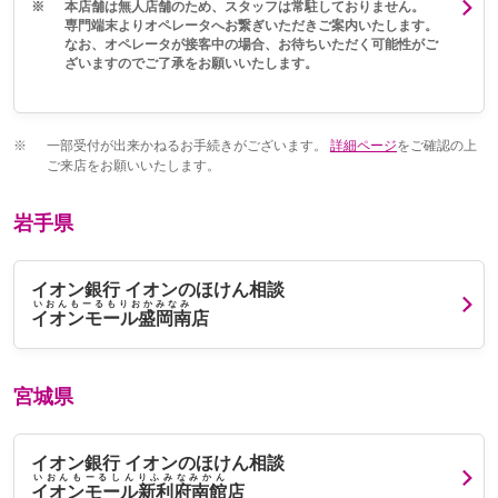
※
本店舗は無人店舗のため、スタッフは常駐しておりません。
専門端末よりオペレータへお繋ぎいただきご案内いたします。
なお、オペレータが接客中の場合、お待ちいただく可能性がご
ざいますのでご了承をお願いいたします。
※
一部受付が出来かねるお手続きがございます。
詳細ページ
をご確認の上
ご来店をお願いいたします。
岩手県
イオン銀行 イオンのほけん相談
いおんもーるもりおかみなみ
イオンモール盛岡南
店
宮城県
イオン銀行 イオンのほけん相談
いおんもーるしんりふみなみかん
イオンモール新利府南館
店