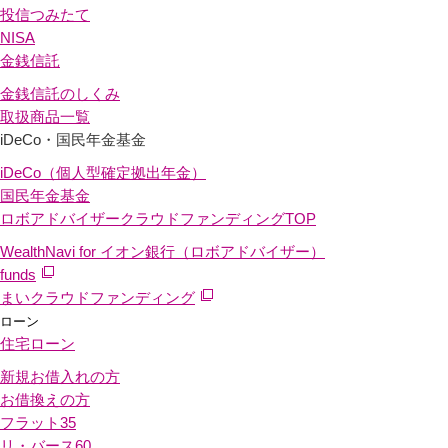
投信つみたて
NISA
金銭信託
金銭信託のしくみ
取扱商品一覧
iDeCo・国民年金基金
iDeCo（個人型確定拠出年金）
国民年金基金
ロボアドバイザークラウドファンディング
TOP
WealthNavi for イオン銀行（ロボアドバイザー）
funds
まいクラウドファンディング
ローン
住宅ローン
新規お借入れの方
お借換えの方
フラット35
リ・バース60