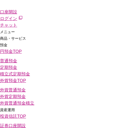
口座開設
ログイン
チャット
メニュー
商品・サービス
預金
円預金
TOP
普通預金
定期預金
積立式定期預金
外貨預金
TOP
外貨普通預金
外貨定期預金
外貨普通預金積立
資産運用
投資信託
TOP
証券口座開設