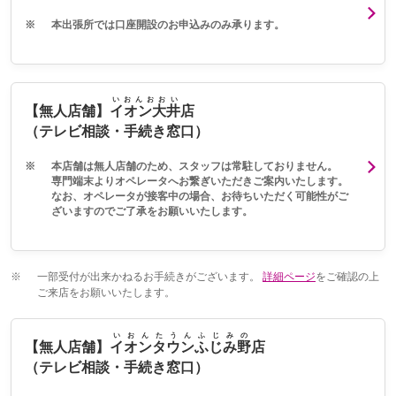
※
本出張所では口座開設のお申込みのみ承ります。
いおんおおい
【無人店舗】
イオン大井
店
（テレビ相談・手続き窓口）
※
本店舗は無人店舗のため、スタッフは常駐しておりません。
専門端末よりオペレータへお繋ぎいただきご案内いたします。
なお、オペレータが接客中の場合、お待ちいただく可能性がご
ざいますのでご了承をお願いいたします。
※
一部受付が出来かねるお手続きがございます。
詳細ページ
をご確認の上
ご来店をお願いいたします。
いおんたうんふじみの
【無人店舗】
イオンタウンふじみ野
店
（テレビ相談・手続き窓口）