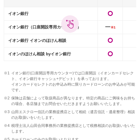
イオン銀行
イオン銀行（口座開設専用カウンター）
※1
イオン銀行 イオンのほけん相談
イオンのほけん相談 byイオン銀行
※1
イオン銀行(口座開設専用カウンター)では口座開設（イオンカードセレク
ト、イオン銀行キャッシュ+デビット）を承っております。
イオンカードセレクトのお申込み時に限りカードローンのお申込みが可能
です。
※2
保険は店舗によって取扱商品が異なります。特定の商品にご興味をお持ち
の場合、各店舗までお問合せいただきますようお願いいたします。
※3
山田エスクロー信託の業務提携店として相続（遺言信託・遺産整理）相談
のお取扱いをいたします。
※4
税理士法人山田合同事務所の業務提携店として税務相談のお取扱いをいた
します。
※5
カードローンのみのお取扱いとなります。