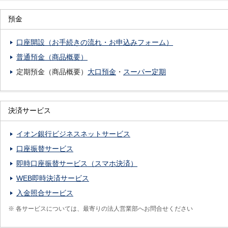
閉
閉
預金
じ
じ
る
る
口座開設（お手続きの流れ・お申込みフォーム）
普通預金（商品概要）
定期預金（商品概要）
大口預金
・
スーパー定期
閉
閉
決済サービス
じ
じ
る
る
イオン銀行ビジネスネットサービス
口座振替サービス
即時口座振替サービス（スマホ決済）
WEB即時決済サービス
入金照合サービス
※
各サービスについては、最寄りの法人営業部へお問合せください