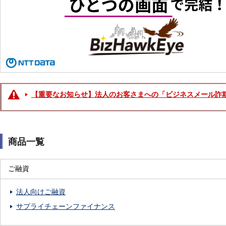
【重要なお知らせ】法人のお客さまへの「ビジネスメール詐欺
商品一覧
閉
閉
ご融資
じ
じ
る
る
法人向けご融資
サプライチェーンファイナンス