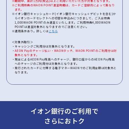
※期間中、累計1万円(税込)以上ご利用いただいた方が対象となります。
※ご利用特典のWAON POINT進呈時期は、カードご登録月によって異なり
ます。
※イオン銀行キャッシュカード(イオン銀行キャッシュ＋デビットを含む)か
らイオンカードセレクトへの切替お申込みにつきまして、ご入会特典
1,000WAON POINTのみ進呈といたします。ご利用特典4,000WAON
POINTは進呈対象外となりますのでご注意ください。
※適用条件あり。詳しくは
こちら
＜対象外取引＞
・キャッシングご利用分は対象外となります。
・
AEON Payのチャージ払い・WAONタッチ、WAON POINTのご利用分は対
象外となります。
・現金によるAEON Pay残高へのチャージ、銀行口座からのAEON Pay残高
へのチャージのご利用分は対象外となります。
・発行されたカードに付帯する電子マネーWAONでのご利用金額は対象外と
なります。
イオン銀行のご利用で
さらにおトク