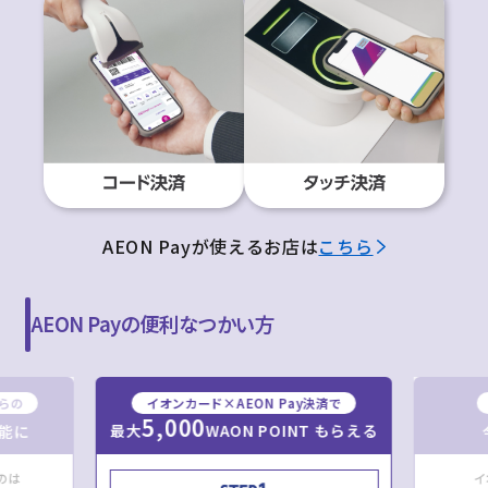
AEON Payが使えるお店は
こちら
AEON Payの便利なつかい方
からの
イオンカード×AEON Pay決済で
5,000
最大
WAON POINT もらえる
能に
のは
イ