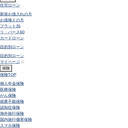
住宅ローン
新規お借入れの方
お借換えの方
フラット35
リ・バース60
カードローン
目的別ローン
目的別ローン
マイページ
保険
保険
TOP
個人年金保険
医療保険
がん保険
就業不能保険
認知症保険
海外旅行保険
国内旅行傷害保険
スマホ保険