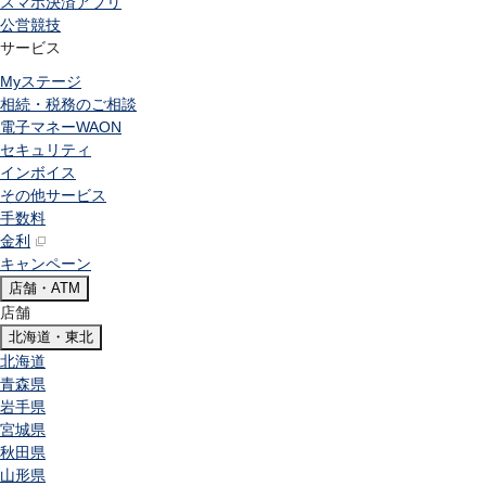
スマホ決済アプリ
公営競技
サービス
Myステージ
相続・税務のご相談
電子マネーWAON
セキュリティ
インボイス
その他サービス
手数料
金利
キャンペーン
店舗・ATM
店舗
北海道・東北
北海道
青森県
岩手県
宮城県
秋田県
山形県