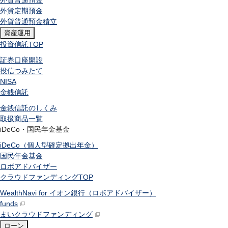
外貨普通預金
外貨定期預金
外貨普通預金積立
資産運用
投資信託
TOP
証券口座開設
投信つみたて
NISA
金銭信託
金銭信託のしくみ
取扱商品一覧
iDeCo・国民年金基金
iDeCo（個人型確定拠出年金）
国民年金基金
ロボアドバイザー
クラウドファンディング
TOP
WealthNavi for イオン銀行（ロボアドバイザー）
funds
まいクラウドファンディング
ローン