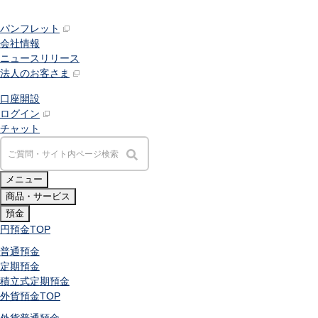
パンフレット
会社情報
ニュースリリース
法人のお客さま
口座開設
ログイン
チャット
メニュー
商品・サービス
預金
円預金
TOP
普通預金
定期預金
積立式定期預金
外貨預金
TOP