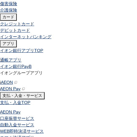
傷害保険
介護保険
カード
クレジットカード
デビットカード
インターネットバンキング
アプリ
イオン銀行アプリ
TOP
通帳アプリ
イオン銀行PayB
イオングループアプリ
iAEON
AEON Pay
支払・入金・サービス
支払・入金
TOP
AEON Pay
口座振替サービス
自動入金サービス
WEB即時決済サービス