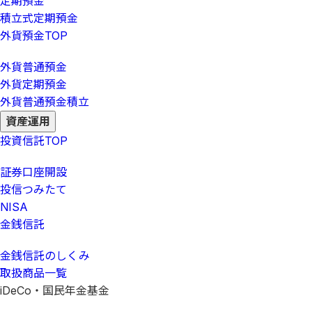
定期預金
積立式定期預金
外貨預金
TOP
外貨普通預金
外貨定期預金
外貨普通預金積立
資産運用
投資信託
TOP
証券口座開設
投信つみたて
NISA
金銭信託
金銭信託のしくみ
取扱商品一覧
iDeCo・国民年金基金