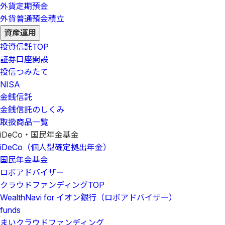
外貨定期預金
外貨普通預金積立
資産運用
投資信託
TOP
証券口座開設
投信つみたて
NISA
金銭信託
金銭信託のしくみ
取扱商品一覧
iDeCo・国民年金基金
iDeCo（個人型確定拠出年金）
国民年金基金
ロボアドバイザー
クラウドファンディング
TOP
WealthNavi for イオン銀行（ロボアドバイザー）
funds
まいクラウドファンディング