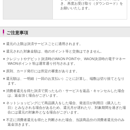
き、再度お受け取り（ダウンロード）を
お願いいたします。
ご注意事項
※
還元の上限は決済サービスごとに適用されます。
※
還元された対象金額は、他のポイント等と交換はできません。
※
クレジットやデビット決済時のWAON POINTや、WAON決済時の電子マネー
WAONポイント等は通常通り付与されます。
※
原則、カード発行には所定の審査があります。
※
還元額は、一明細（一回のお支払い）ごとに計算し、端数は切り捨てとなり
ます。
※
消費者還元を得た決済で買ったもの・サービスを返品・キャンセルした場合
は、返金頂く場合がございます。
※
ネットショッピングにて商品購入をした場合、発送日が利用日（購入した
日）とみなされる場合があるため、還元月が遅れたり、対象期間を過ぎた場
合には還元の対象外となる場合がございます。
※
不正に消費者還元を得たと判断された場合、当該商品分の消費者還元分のみ
返金頂きます。