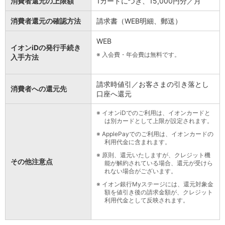
消費者還元の上限額
1カードにつき、15,000円分／月
消費者還元の確認方法
請求書（WEB明細、郵送）
WEB
イオンiDの発行手続き
※
入会費・年会費は無料です。
入手方法
請求時値引／お客さまの引き落とし
消費者への還元先
口座へ還元
※
イオンiDでのご利用は、イオンカードと
は別カードとして上限が設定されます。
※
ApplePayでのご利用は、イオンカードの
利用代金に含まれます。
※
原則、還元いたしますが、クレジット機
その他注意点
能が解約されている場合、還元が受けら
れない場合がございます。
※
イオン銀行Myステージには、還元対象金
額を値引き後の請求金額が、クレジット
利用代金として反映されます。