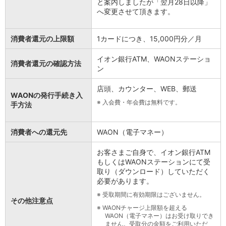
と案内しましたが「翌月28日以降」
へ変更させて頂きます。
消費者還元の上限額
1カードにつき、15,000円分／月
イオン銀行ATM、WAONステーショ
消費者還元の確認方法
ン
店頭、カウンター、WEB、郵送
WAONの発行手続き入
※
入会費・年会費は無料です。
手方法
消費者への還元先
WAON（電子マネー）
お客さまご自身で、イオン銀行ATM
もしくはWAONステーションにて受
取り（ダウンロード）していただく
必要があります。
※
受取期間に有効期限はございません。
その他注意点
※
WAONチャージ上限額を超える
WAON（電子マネー）はお受け取りでき
ません。受取分の金額をご利用いただ