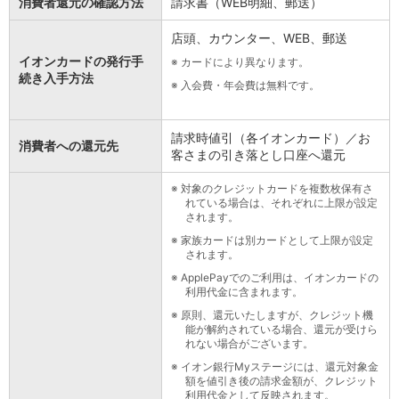
消費者還元の確認方法
請求書（WEB明細、郵送）
石川県
山梨県
店頭、カウンター、WEB、郵送
長野県
イオンカードの発行手
※
カードにより異なります。
東海／近畿
続き入手方法
※
入会費・年会費は無料です。
岐阜県
静岡県
愛知県
請求時値引（各イオンカード）／お
消費者への還元先
三重県
客さまの引き落とし口座へ還元
滋賀県
※
対象のクレジットカードを複数枚保有さ
京都府
れている場合は、それぞれに上限が設定
大阪府
されます。
兵庫県
※
家族カードは別カードとして上限が設定
奈良県
されます。
和歌山県
※
ApplePayでのご利用は、イオンカードの
中国／四国
利用代金に含まれます。
岡山県
※
原則、還元いたしますが、クレジット機
広島県
能が解約されている場合、還元が受けら
れない場合がございます。
徳島県
※
イオン銀行Myステージには、還元対象金
香川県
額を値引き後の請求金額が、クレジット
愛媛県
利用代金として反映されます。