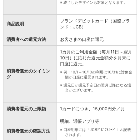
※
終了したデザインも対象となります。
ブランドデビットカード（国際ブラ
商品説明
ンド：JCB）
消費者への還元方法
お客さまの口座に還元
1カ月のご利用金額（毎月11日～翌月
10日）に応じた還元金額分を月末に
口座に還元。
消費者還元のタイミン
※
例：10/1～10/10の利用は10/31に対象金
グ
額が口座に還元されます。
※
還元日が還元予定日の翌月以降になる場
合がございます。
消費者還元の上限額
1カードにつき、15,000円分／月
明細、通帳アプリ等
※
口座明細には「JCBﾃﾞﾋﾞﾂﾄｶｰﾄﾞ」と記載
消費者還元の確認方法
されます。