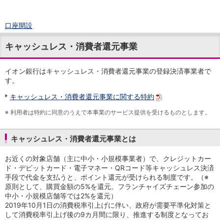
口座開設
ログイン
キャッシュレス・消費者還元事業
チャット
メニュー
商品・サービス
イオン銀行はキャッシュレス・消費者還元事業の登録決済事業者で
す。
預金
円預金
TOP
キャッシュレス・消費者還元事業に関する特約
普通預金
※
利用者は特約に同意のうえで本事業のサービス提供を受けるものとします。
定期預金
積立式定期預金
外貨預金
TOP
キャッシュレス・消費者還元事業とは
外貨普通預金
外貨定期預金
お近くの対象店舗（主に中小・小規模事業者）で、クレジットカー
ド・デビットカード・電子マネー・QRコード等キャッシュレス決済
外貨普通預金積立
手段で代金を支払うと、ポイント還元が受けられる制度です。（※
資産運用
原則として、購買金額の5%を還元。フランチャイズチェーン参加の
投資信託
TOP
中小・小規模店舗等では2%を還元）
証券口座開設
2019年10月1日の消費税率引上げに伴い、政府が需要平準化対策と
投信つみたて
して消費税率引上げ後の9カ月間に限り、推進する制度となってお