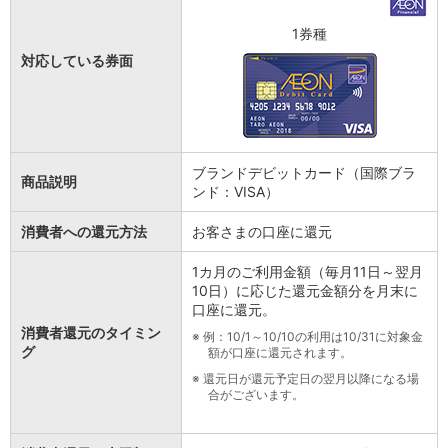
1券種
対応している券面
ブランドデビットカード（国際ブラ
商品説明
ンド：VISA）
消費者への還元方法
お客さまの口座に還元
1カ月のご利用金額（毎月11日～翌月
10日）に応じた還元金額分を月末に
口座に還元。
消費者還元のタイミン
※
例：10/1～10/10の利用は10/31に対象金
グ
額が口座に還元されます。
※
還元日が還元予定日の翌月以降になる場
合がございます。