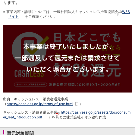
NISA
ります。
金銭信託
※
事業内容・詳細については、一般社団法人キャッシュレス推進協議会の
WEB
金銭信託のしくみ
サイト
をご確認ください。
取扱商品一覧
iDeCo・国民年金基金
iDeCo（個人型確定拠出年金）
国民年金基金
ロボアドバイザークラウドファンディング
TOP
WealthNavi for イオン銀行（ロボアドバイザー）
funds
まいクラウドファンディング
ローン
住宅ローン
新規お借入れの方
お借換えの方
出典：キャッシュレス・消費者還元事業
フラット35
（
https://cashless.go.jp/terms_of_use.html
）
リ・バース60
キャッシュレス・消費者還元事業（
https://cashless.go.jp/assets/doc/consum
カードローン
er_leaf_introduction.pdf
）をもとに株式会社イオン銀行作成
目的別ローン
目的別ローンマイページ
還元対象期間