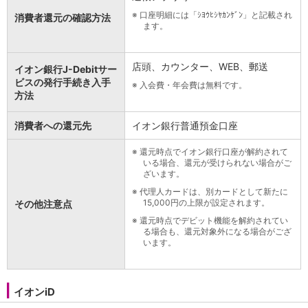
※
口座明細には「ｼﾖｳﾋｼﾔｶﾝｹﾞﾝ」と記載され
消費者還元の確認方法
ます。
店頭、カウンター、WEB、郵送
イオン銀行J-Debitサー
ビスの発行手続き入手
※
入会費・年会費は無料です。
方法
消費者への還元先
イオン銀行普通預金口座
※
還元時点でイオン銀行口座が解約されて
いる場合、還元が受けられない場合がご
ざいます。
※
代理人カードは、別カードとして新たに
15,000円の上限が設定されます。
その他注意点
※
還元時点でデビット機能を解約されてい
る場合も、還元対象外になる場合がござ
います。
イオンiD