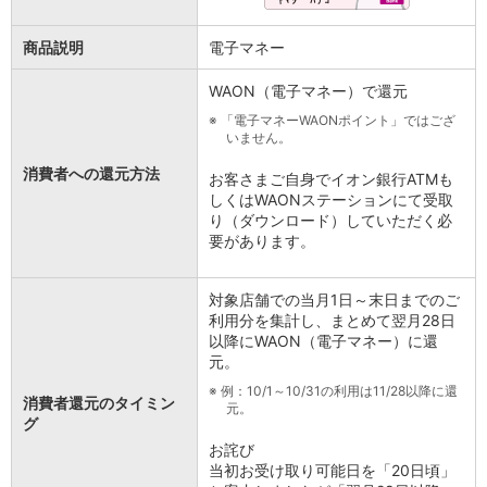
商品説明
電子マネー
WAON（電子マネー）で還元
※
「電子マネーWAONポイント」ではござ
いません。
消費者への還元方法
お客さまご自身でイオン銀行ATMも
しくはWAONステーションにて受取
り（ダウンロード）していただく必
要があります。
対象店舗での当月1日～末日までのご
利用分を集計し、まとめて翌月28日
以降にWAON（電子マネー）に還
元。
※
例：10/1～10/31の利用は11/28以降に還
消費者還元のタイミン
元。
グ
お詫び
当初お受け取り可能日を「20日頃」