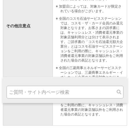
高知県
※
加盟店によっては、対象カードが限定さ
九州・沖縄
れている場合がございます。
福岡県
※
全国のコスモ石油サービスステーション
熊本県
では、コスモ・ザ・カード会員のみ還元
その他注意点
対象となります。お客さまの請求書に
宮崎県
は、キャッシュレス・消費者還元事業の
鹿児島県
対象店舗利用分とは分けて表示されま
沖縄県
す。ご請求書の「コスモ石油還元額大企
業分」とはコスモ石油サービスステーシ
オンライン相談専用
ョンをご利用の際に、キャッシュレス・
ATM
消費者還元事業の対象店舗以外をご利用
された場合の表記となります。
ATMサービス
ATM検索
※
全国の三菱商事エネルギーサービスステ
ーションでは、三菱商事エネルギー・イ
お客さまサポート
オンカード会員のみ還元対象となりま
す。お客さまの請求書には、キャッシュ
レス・消費者還元事業の対象店舗利用分
とは分けて表示されます。ご請求書の
「三菱商事エネ還元額大企業分」とは三
菱商事エネルギーサービスステーション
をご利用の際に、キャッシュレス・消費
タマルWeb
者還元事業の対象店舗以外をご利用され
た場合の表記となります。
セミナー
安全にご利用いただくために
パンフレット