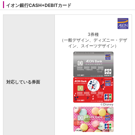
会社情報
イオン銀行CASH+DEBITカード
ニュースリリース
法人のお客さま
3券種
（一般デザイン、ディズニー・デザ
イン、スイーツデザイン）
対応している券面