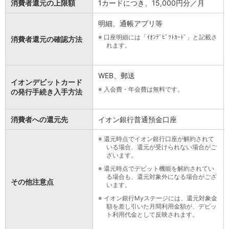
消費者還元の上限額
1カードにつき、15,000円分／月
明細、通帳アプリ等
※
口座明細には「ｲｵﾝﾃﾞﾋﾞﾂﾄｶｰﾄﾞ」と記載さ
消費者還元の確認方法
れます。
WEB、郵送
イオンデビットカード
※
入会費・年会費は無料です。
の発行手続き入手方法
消費者への還元先
イオン銀行普通預金口座
※
還元時点でイオン銀行口座が解約されて
いる場合、還元が受けられない場合がご
ざいます。
※
還元時点でデビット機能を解約されてい
る場合も、還元対象外になる場合がござ
その他注意点
います。
※
イオン銀行Myステージには、還元対象金
額を差し引いた月間利用金額が、デビッ
ト利用代金として反映されます。