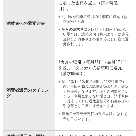
に応じた金額を還元（請求時値
引）。
※
利用金額請求の翌月の請求時に還元（請
求金額と相殺）。
消費者への還元方法
※
翌月の請求時に
クレジット利用金額がな
い場合は、請求月内（月末まで）に還元
金額分がお客さまの引き落とし口座に還
元されます。
1カ月の取引（毎月11日～翌月10日）
を翌月（次回分）の請求時に還元
（請求時値引）。
※
例：10/1～10/10の利用は11/2請求です
が、次回分12/2の請求金額より還元金額
消費者還元のタイミン
分を値引となります。値引き対象のクレ
グ
ジット利用金額がない場合は、請求月内
（月末まで）に還元金額分がお客さまの
引き落とし口座に還元されます。
※
還元日が還元予定日の翌月以降になる場
合がございます。