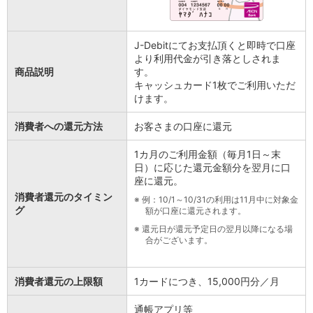
J-Debitにてお支払頂くと即時で口座
より利用代金が引き落としされま
商品説明
す。
キャッシュカード1枚でご利用いただ
けます。
消費者への還元方法
お客さまの口座に還元
1カ月のご利用金額（毎月1日～末
日）に応じた還元金額分を翌月に口
座に還元。
消費者還元のタイミン
※
例：10/1～10/31の利用は11月中に対象金
グ
額が口座に還元されます。
※
還元日が還元予定日の翌月以降になる場
合がございます。
消費者還元の上限額
1カードにつき、15,000円分／月
通帳アプリ等