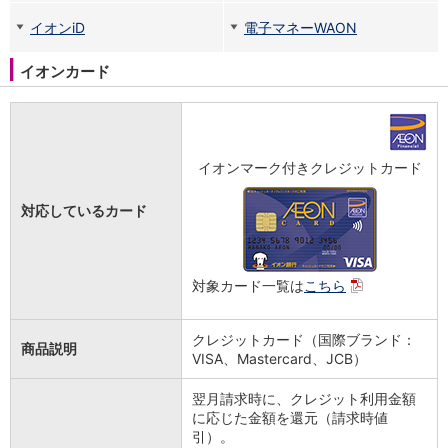
iAEON
イオンiD
電子マネーWAON
AEON Pay
支払・入金・サービス
イオンカード
支払・入金
TOP
AEON Pay
口座振替サービス
自動入金サービス
イオンマーク付きクレジットカード
WEB即時決済サービス
スマホ決済アプリ
対応しているカード
公営競技
サービス
Myステージ
対象カード一覧は
こちら
相続・税務のご相談
電子マネーWAON
セキュリティ
クレジットカード（国際ブランド：
商品説明
インボイス
VISA、Mastercard、JCB）
その他サービス
手数料
翌月請求時に、クレジット利用金額
に応じた金額を還元（請求時値
金利
引）。
キャンペーン