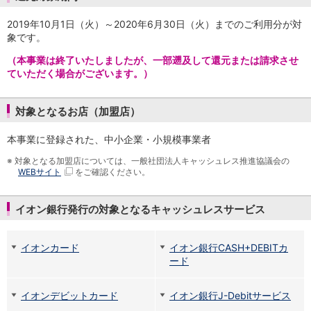
保険
保険
TOP
2019年10月1日（火）～2020年6月30日（火）までのご利用分が対
個人年金保険
象です。
医療保険
（本事業は終了いたしましたが、一部遡及して還元または請求させ
がん保険
ていただく場合がございます。）
就業不能保険
認知症保険
海外旅行保険
対象となるお店（加盟店）
国内旅行傷害保険
本事業に登録された、中小企業・小規模事業者
スマホ保険
傷害保険
※
対象となる加盟店については、一般社団法人キャッシュレス推進協議会の
介護保険
WEBサイト
をご確認ください。
カード
クレジットカード
イオン銀行発行の対象となるキャッシュレスサービス
デビットカード
インターネットバンキング
イオンカード
イオン銀行CASH+DEBITカ
アプリ
ード
イオン銀行アプリ
TOP
通帳アプリ
イオンデビットカード
イオン銀行J-Debitサービス
イオン銀行PayB
イオングループアプリ