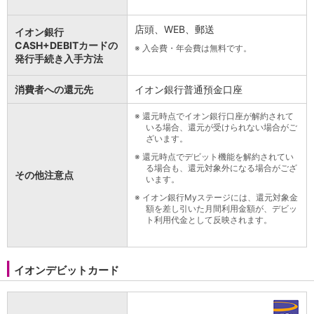
店頭、WEB、郵送
イオン銀行
CASH+DEBITカードの
※
入会費・年会費は無料です。
発行手続き入手方法
消費者への還元先
イオン銀行普通預金口座
※
還元時点でイオン銀行口座が解約されて
いる場合、還元が受けられない場合がご
ざいます。
※
還元時点でデビット機能を解約されてい
る場合も、還元対象外になる場合がござ
その他注意点
います。
※
イオン銀行Myステージには、還元対象金
額を差し引いた月間利用金額が、デビッ
ト利用代金として反映されます。
イオンデビットカード