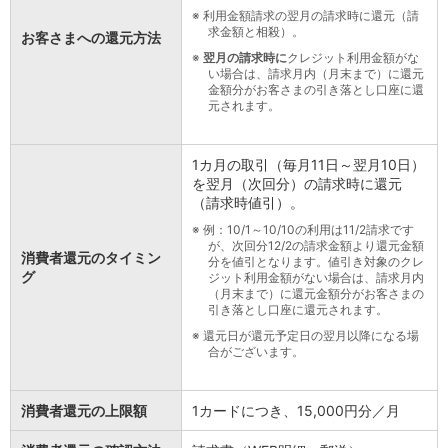
※
利用金額請求の翌月の請求時に還元（請
店舗・ATM
求金額と相殺）。
お客さまへの還元方法
店舗
※
翌月の請求時に
クレジット利用金額がな
北海道・東北
い場合は、請求月内（月末まで）に還元
北海道
金額分がお客さまの引き落とし口座に還
元されます。
青森県
岩手県
宮城県
1カ月の取引（毎月11日～翌月10日）
秋田県
を翌月（次回分）の請求時に還元
山形県
（請求時値引）。
福島県
※
例：10/1～10/10の利用は11/2請求です
関東／北陸・甲信越
が、次回分12/2の請求金額より還元金額
消費者還元のタイミン
分を値引となります。値引き対象のクレ
茨城県
グ
ジット利用金額がない場合は、請求月内
栃木県
（月末まで）に還元金額分がお客さまの
群馬県
引き落とし口座に還元されます。
埼玉県
※
還元日が還元予定日の翌月以降になる場
千葉県
合がございます。
東京都
神奈川県
消費者還元の上限額
1カードにつき、15,000円分／月
新潟県
富山県