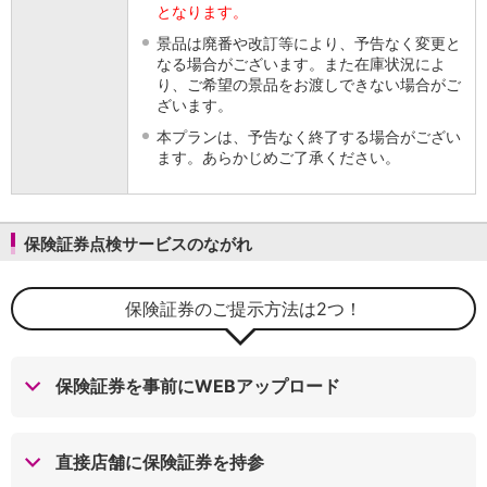
となります。
iAEON
景品は廃番や改訂等により、予告なく変更と
AEON Pay
なる場合がございます。また在庫状況によ
支払・入金・サービス
り、ご希望の景品をお渡しできない場合がご
支払・入金
TOP
ざいます。
AEON Pay
本プランは、予告なく終了する場合がござい
口座振替サービス
ます。あらかじめご了承ください。
自動入金サービス
WEB即時決済サービス
スマホ決済アプリ
公営競技
保険証券点検サービスのながれ
サービス
Myステージ
保険証券のご提示方法は2つ！
相続・税務のご相談
電子マネーWAON
セキュリティ
インボイス
保険証券を事前にWEBアップロード
その他サービス
手数料
金利
直接店舗に保険証券を持参
キャンペーン