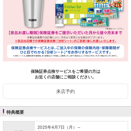
NISA
金銭信託
金銭信託のしくみ
取扱商品一覧
iDeCo・国民年金基金
iDeCo（個人型確定拠出年金）
国民年金基金
ロボアドバイザークラウドファンディング
TOP
WealthNavi for イオン銀行（ロボアドバイザー）
funds
まいクラウドファンディング
保険証券点検サービスをご希望の方は
ローン
お近くの店舗にご相談ください。
住宅ローン
新規お借入れの方
来店予約
お借換えの方
フラット35
リ・バース60
特典概要
カードローン
目的別ローン
目的別ローンマイページ
2025年4月7日（月）～