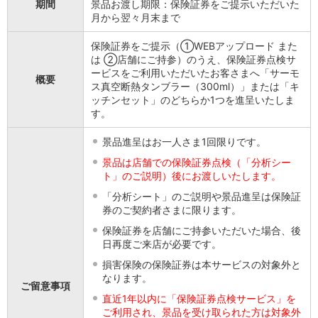
保険
期間
景品お渡し期限：保険証券をご提示いただいた
月から翌々月末まで
保険
TOP
個人年金保険
保険証券をご提示（①WEBアップロード また
医療保険
は ②店舗にご持参）のうえ、保険証券点検サ
がん保険
ービスをご利用いただいたお客さまへ「サーモ
概要
就業不能保険
ス真空断熱タンブラー（300ml）」または「キ
認知症保険
ッチンセット」のどちらか1つを進呈いたしま
海外旅行保険
す。
国内旅行傷害保険
景品進呈はお一人さま1回限りです。
スマホ保険
傷害保険
景品は店舗での保険証券点検（「分析シー
介護保険
ト」のご説明）後にお渡しいたします。
カード
「分析シート」のご説明や景品進呈は保険証
クレジットカード
券のご契約者さまに限ります。
デビットカード
保険証券を店舗にご持参いただいた場合、後
インターネットバンキング
日再度ご来店が必要です。
アプリ
損害保険の保険証券は本サービスの対象外と
イオン銀行アプリ
TOP
なります。
ご留意事項
通帳アプリ
直近1年以内に「保険証券点検サービス」を
イオン銀行PayB
ご利用され、景品を受け取られた方は対象外
イオングループアプリ