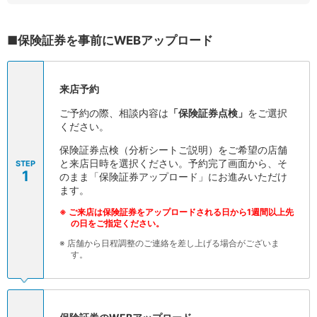
店舗・ATM
店舗
■保険証券を事前にWEBアップロード
北海道・東北
北海道
青森県
来店予約
岩手県
宮城県
ご予約の際、相談内容は
「保険証券点検」
をご選択
秋田県
ください。
山形県
保険証券点検（分析シートご説明）をご希望の店舗
福島県
と来店日時を選択ください。予約完了画面から、そ
STEP
関東／北陸・甲信越
1
のまま「保険証券アップロード」にお進みいただけ
茨城県
ます。
栃木県
※
ご来店は保険証券をアップロードされる日から1週間以上先
群馬県
の日をご指定ください。
埼玉県
※
店舗から日程調整のご連絡を差し上げる場合がございま
千葉県
す。
東京都
神奈川県
新潟県
富山県