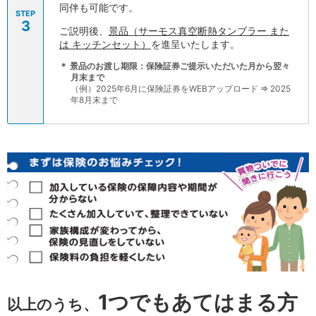
同伴も可能です。
STEP
3
ご説明後、
景品（サーモス真空断熱タンブラー また
は キッチンセット）
を進呈いたします。
＊
景品のお渡し期限：保険証券ご提示いただいた月から翌々
月末まで
（例）2025年6月に保険証券をWEBアップロード ⇒ 2025
年8月末まで
1つでもあてはまる方
以上のうち、