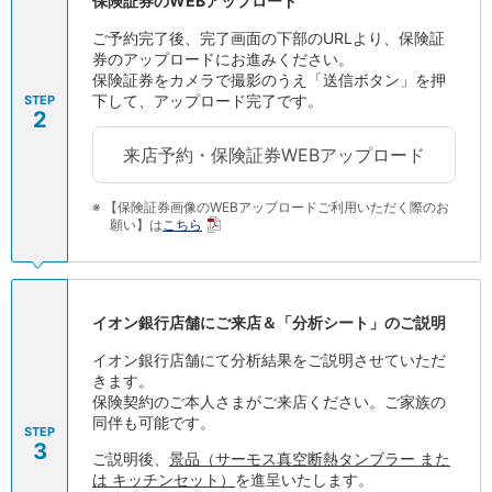
保険証券のWEBアップロード
石川県
ご予約完了後、完了画面の下部のURLより、保険証
山梨県
券のアップロードにお進みください。
長野県
保険証券をカメラで撮影のうえ「送信ボタン」を押
東海／近畿
下して、アップロード完了です。
STEP
岐阜県
2
静岡県
来店予約・保険証券WEBアップロード
愛知県
三重県
※
【保険証券画像のWEBアップロードご利用いただく際のお
滋賀県
願い】は
こちら
京都府
大阪府
兵庫県
奈良県
イオン銀行店舗にご来店＆「分析シート」のご説明
和歌山県
中国／四国
イオン銀行店舗にて分析結果をご説明させていただ
きます。
岡山県
保険契約のご本人さまがご来店ください。ご家族の
広島県
同伴も可能です。
徳島県
STEP
3
香川県
ご説明後、
景品（サーモス真空断熱タンブラー また
愛媛県
は キッチンセット）
を進呈いたします。