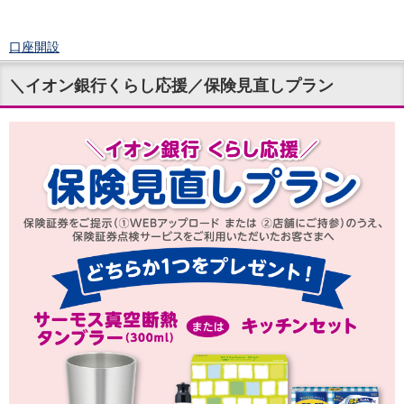
口座開設
ログイン
＼イオン銀行くらし応援／保険見直しプラン
チャット
メニュー
商品・サービス
預金
円預金
TOP
普通預金
定期預金
積立式定期預金
外貨預金
TOP
外貨普通預金
外貨定期預金
外貨普通預金積立
資産運用
投資信託
TOP
証券口座開設
投信つみたて