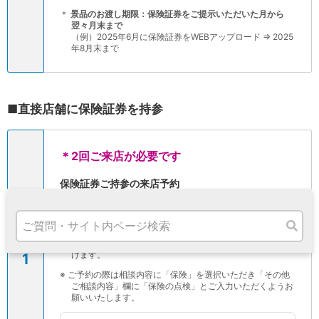
高知県
＊
景品のお渡し期限：保険証券をご提示いただいた月から
九州・沖縄
翌々月末まで
（例）2025年6月に保険証券をWEBアップロード ⇒ 2025
福岡県
年8月末まで
熊本県
宮崎県
鹿児島県
沖縄県
■直接店舗に保険証券を持参
オンライン相談専用
ATM
ATMサービス
＊2回ご来店が必要です
ATM検索
お客さまサポート
保険証券ご持参の来店予約
事前に来店予約をしていただくと、待ち時間なくご
案内させていただきます。
※
本サービスは資産形成商品を取扱う店舗のみご相談いただ
STEP
けます。
1
タマルWeb
※
ご予約の際は相談内容に「保険」を選択いただき「その他
セミナー
ご相談内容」欄に「保険の点検」とご入力いただくようお
願いいたします。
安全にご利用いただくために
パンフレット