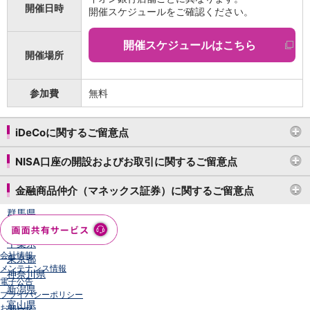
開催日時
開催スケジュールをご確認ください。
店舗・ATM
店舗
開催スケジュールはこちら
北海道・東北
開催場所
北海道
青森県
岩手県
参加費
無料
宮城県
秋田県
iDeCoに関するご留意点
山形県
福島県
NISA口座の開設およびお取引に関するご留意点
関東／北陸・甲信越
茨城県
金融商品仲介（マネックス証券）に関するご留意点
栃木県
群馬県
埼玉県
千葉県
会社情報
東京都
メンテナンス情報
神奈川県
電子公告
新潟県
プライバシーポリシー
富山県
お知らせ