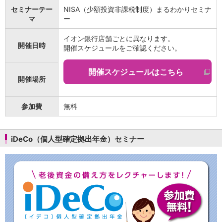
保険
セミナーテー
NISA（少額投資非課税制度）まるわかりセミナ
保険
TOP
マ
ー
個人年金保険
医療保険
イオン銀行店舗ごとに異なります。
開催日時
がん保険
開催スケジュールをご確認ください。
就業不能保険
認知症保険
開催スケジュールはこちら
海外旅行保険
開催場所
国内旅行傷害保険
スマホ保険
参加費
無料
傷害保険
介護保険
カード
iDeCo（個人型確定拠出年金）セミナー
クレジットカード
デビットカード
インターネットバンキング
アプリ
イオン銀行アプリ
TOP
通帳アプリ
イオン銀行PayB
イオングループアプリ