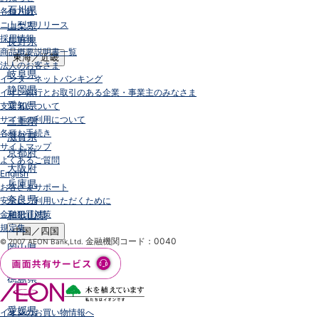
石川県
各種方針
ニュースリリース
山梨県
採用情報
長野県
商品概要説明書一覧
東海／近畿
法人のお客さま
岐阜県
インターネットバンキング
静岡県
イオン銀行とお取引のある企業・事業主のみなさま
愛知県
支店名について
サイトの利用について
三重県
各種お手続き
滋賀県
サイトマップ
京都府
よくあるご質問
大阪府
English
兵庫県
お客さまサポート
奈良県
安全にご利用いただくために
金融犯罪対策
和歌山県
規定集
中国／四国
金融機関コード：0040
© 2007 AEON Bank,Ltd.
岡山県
広島県
徳島県
香川県
愛媛県
イオンのお買い物情報へ