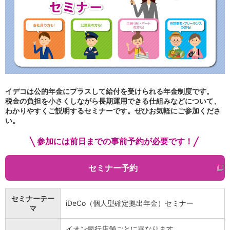
iAEON
AEON Pay
支払・入金・サービス
支払・入金
TOP
AEON Pay
口座振替サービス
自動入金サービス
イデコは公的年金にプラスして給付を受けられる年金制度です。
WEB即時決済サービス
税金の負担を小さくしながら長期運用できる仕組みなどについて、
スマホ決済アプリ
わかりやすくご説明するセミナーです。ぜひお気軽にご参加くださ
公営競技
い。
サービス
Myステージ
参加には前日までの事前予約が必要です！
相続・税務のご相談
電子マネーWAON
セミナー予約
セキュリティ
インボイス
その他サービス
セミナーテー
iDeCo（個人型確定拠出年金）セミナー
手数料
マ
金利
キャンペーン
イオン銀行店舗ごとに異なります。