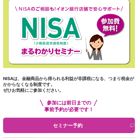
NISA
金銭信託
金銭信託のしくみ
取扱商品一覧
iDeCo・国民年金基金
iDeCo（個人型確定拠出年金）
国民年金基金
ロボアドバイザークラウドファンディング
TOP
WealthNavi for イオン銀行（ロボアドバイザー）
funds
まいクラウドファンディング
ローン
NISAは、金融商品から得られる利益が非課税になる、つまり税金が
かからなくなる制度です。
住宅ローン
ぜひお気軽にご参加ください。
新規お借入れの方
お借換えの方
参加には前日までの
フラット35
事前予約が必要です！
リ・バース60
カードローン
セミナー予約
目的別ローン
目的別ローンマイページ