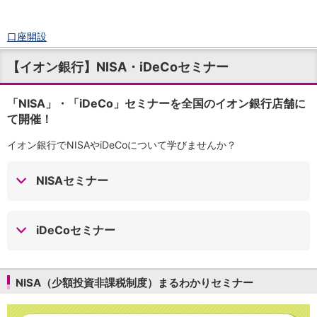
口座開設
ログイン
【イオン銀行】NISA・iDeCoセミナー
チャット
メニュー
商品・サービス
「NISA」・「iDeCo」セミナーを全国のイオン銀行店舗に
て開催！
預金
円預金
TOP
イオン銀行でNISAやiDeCoについて学びませんか？
普通預金
定期預金
NISAセミナー
積立式定期預金
外貨預金
TOP
外貨普通預金
外貨定期預金
iDeCoセミナー
外貨普通預金積立
資産運用
投資信託
TOP
NISA（少額投資非課税制度）まるわかりセミナー
証券口座開設
投信つみたて