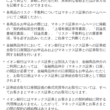
により異なり、多岐にわたるため、具体的な金額または計算方法
を記載することができません。
各商品のリスク・手数料についてはマネックス証券のホームペー
ジにてご確認ください。
各商品をお申込みの際には、マネックス証券ホームページに掲載
の「契約締結前交付書面」、「上場有価証券等書面」、「目論見
書補完書面」、「目論見書」、「リスク・手数料などの重要事
項」等を必ずお読みいただき、ご自身でご判断ください。
金融商品仲介において、イオン銀行はマネックス証券への証券総
合取引口座開設のお申込みおよびマネックス証券との証券取引に
関する勧誘を行います。
イオン銀行はマネックス証券とは別法人であり、金融商品仲介の
ご利用にあたっては、「金融商品仲介（マネックス証券）口座」
の開設が必要です。金融商品仲介の口座開設をお申込みいただく
と、お取引口座はマネックス証券に証券総合取引口座として開設
されます。
証券総合取引口座開設後の株式売買等のお取引については、すべ
てお客さまとマネックス証券とのお取引になります。
イオン銀行にはマネックス証券とお客さまとの契約締結に関する
代理権はありません。したがって、マネックス証券とお客さまと
の間の契約の締結権はありません。