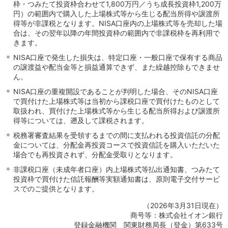
枠・つみたて投資枠合わせて1,800万円／うち成長投資枠1,200万
円）の範囲内で購入した上場株式等から生じる配当所得や譲渡所
得等が非課税となります。NISA口座内の上場株式等を売却した場
合は、その翌年以降の年間投資枠の範囲内で非課税枠を再利用で
きます。
NISA口座で発生した損失は、特定口座・一般口座で保有する商品
の譲渡益や配当金等と損益通算できず、また繰越控除もできませ
ん。
NISA口座の重複開設であることが判明した場合、そのNISA口座
で買付けた上場株式等は当初から課税口座で買付けたものとして
取扱われ、買付けた上場株式等から生じる配当所得および譲渡所
得等については、遡及して課税されます。
税務署審査結果を受領するまでの間に支払われる投資信託の分配
金については、分配金再投資コースで投資信託を購入いただいた
場合でも再投資されず、分配金受取りとなります。
非課税口座（未成年者口座）内上場株式等払出通知書、つみたて
投資枠で買付けた信託報酬等実額通知書は、原則電子交付サービ
スでのご提供となります。
（2026年3月31日現在）
商号等：株式会社イオン銀行
登録金融機関 関東財務局長（登金）第633号