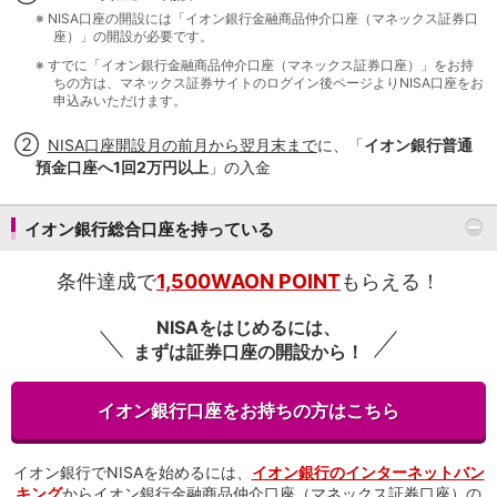
保険
※
NISA口座の開設には「イオン銀行金融商品仲介口座（マネックス証券口
保険
TOP
座）」の開設が必要です。
個人年金保険
※
すでに「イオン銀行金融商品仲介口座（マネックス証券口座）」をお持
医療保険
ちの方は、マネックス証券サイトのログイン後ページ
よりNISA口座をお
がん保険
申込みいただけます。
就業不能保険
②
NISA口座開設月の前月から翌月末まで
に、「
イオン銀行普通
認知症保険
預金口座へ1回2万円以上
」の入金
海外旅行保険
国内旅行傷害保険
スマホ保険
イオン銀行総合口座を持っている
傷害保険
介護保険
条件達成で
1,500WAON POINT
もらえる！
カード
クレジットカード
NISAをはじめるには、
デビットカード
まずは証券口座の開設から！
インターネットバンキング
アプリ
イオン銀行口座をお持ちの方はこちら
イオン銀行アプリ
TOP
通帳アプリ
イオン銀行PayB
イオン銀行でNISAを始めるには、
イオン銀行のインターネットバン
キング
からイオン銀行金融商品仲介口座（マネックス証券口座）の
イオングループアプリ