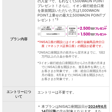
*2
の入金
で、もれなく1,500WAON POINT
石川県
プレゼント！さらに、イオン銀行総合口座
山梨県
を新規開設いただいた方は1,000WAON
長野県
POINT上乗せの最大2,500WAON POINTプ
*3
レゼント！
東海／近畿
岐阜県
静岡県
愛知県
プラン内容
*1
NISA口座の開設にはイオン銀行金融商品仲介口
三重県
座（マネックス証券口座）の開設が必要です。
滋賀県
*2
NISA口座開設月の前月から翌月末までに、1回2
京都府
万円以上の入金が条件です。
大阪府
*3
イオン銀行総合口座開設月から2カ月後の月末ま
兵庫県
でにNISA口座を開設され、進呈条件を満たした
奈良県
お客さまが対象です。（例：総合口座開設月が6
月の場合、8月末までにNISA口座を開設された
和歌山県
お客さまが対象です。）
中国／四国
岡山県
エントリーにつ
エントリーは不要です。
広島県
いて
徳島県
香川県
本プランはNISA口座開設日が
2024年6月
愛媛県
14日以降
の方が対象となります。また、