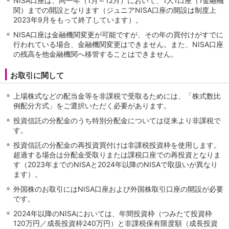
NISA口座は、同一年（1月～12月）において、1人1口座（1金融機
関）までの開設となります（ジュニアNISA口座の開設は制度上
2023年9月をもって終了しています）。
NISA口座は金融機関変更が可能ですが、その年の買付けがすでに
行われている場合、金融機関変更はできません。また、NISA口座
の残高を他金融機関へ移管することはできません。
お取引に関して
上場株式などの配当金等を非課税で受取るためには、「株式数比
例配分方式」をご選択いただく必要があります。
投資信託の分配金のうち特別分配金については従来より非課税で
す。
投資信託の分配金の再投資買付けは非課税投資枠を使用します。
超過する場合は分配金受取りまたは課税口座での再投資となりま
す（2023年までのNISAと2024年以降のNISAで取扱いが異なり
ます）。
外国株のお取引にはNISA口座および外国株取引口座の開設が必要
です。
2024年以降のNISAにおいては、年間投資枠（つみたて投資枠
120万円／成長投資枠240万円）と非課税保有限度額（成長投資