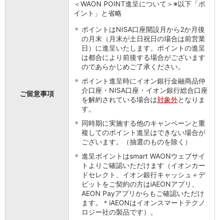
＜WAON POINT進呈について＞※以下「ポ
会社情報
イント」と省略
ニュースリリース
法人のお客さま
ポイントはNISA口座開設月から2か月後
の月末（月末が土日祝日の場合は前営業
日）に進呈いたします。ポイントの進呈
は都合により前後する場合がございます
のであらかじめご了承ください。
ポイント進呈時にイオン銀行金融商品仲
介口座・NISA口座・イオン銀行総合口座
ご留意事項
を解約されている場合は
対象外
となりま
す。
同時期に実施する他のキャンペーンと重
複してのポイント進呈はできない場合が
ございます。（抽選のものを除く）
進呈ポイントはsmart WAONウェブサイ
トよりご確認いただけます（イオンカー
ドセレクト、イオン銀行キャッシュ＋デ
ビットをご契約の方はiAEONアプリ、
AEON Payアプリからもご確認いただけ
ます。＊iAEONはイオンスマートテクノ
ロジー社の製品です）。