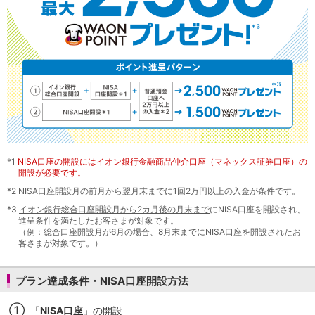
NISA
金銭信託
金銭信託のしくみ
取扱商品一覧
iDeCo・国民年金基金
iDeCo（個人型確定拠出年金）
国民年金基金
ロボアドバイザークラウドファンディング
TOP
WealthNavi for イオン銀行（ロボアドバイザー）
funds
まいクラウドファンディング
*1
NISA口座の開設にはイオン銀行金融商品仲介口座（マネックス証券口座）の
開設が必要です。
ローン
*2
NISA口座開設月の前月から翌月末まで
に1回2万円以上の入金が条件です。
住宅ローン
新規お借入れの方
*3
イオン銀行総合口座開設月から2カ月後の月末まで
にNISA口座を開設され、
進呈条件を満たしたお客さまが対象です。
お借換えの方
（例：総合口座開設月が6月の場合、8月末までにNISA口座を開設されたお
フラット35
客さまが対象です。）
リ・バース60
カードローン
プラン達成条件・NISA口座開設方法
目的別ローン
目的別ローンマイページ
①
「
NISA口座
」の開設