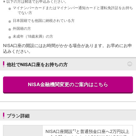
※
以下の方は郵送でお申込みください。
店舗・ATM
マイナンバーカードまたはマイナンバー通知カードと運転免許証をお持ち
店舗
でない方
北海道・東北
日本国籍でも他国に納税されている方
北海道
外国籍の方
青森県
未成年（18歳未満）の方
岩手県
NISA口座の開設にはお時間がかかる場合があります。お早めにお申
宮城県
込みください。
秋田県
山形県
他社でNISA口座をお持ちの方
福島県
関東／北陸・甲信越
茨城県
NISA金融機関変更のご案内はこちら
栃木県
群馬県
埼玉県
千葉県
東京都
プラン詳細
神奈川県
新潟県
*1
NISA口座開設
と普通預金口座へ2万円以上
富山県