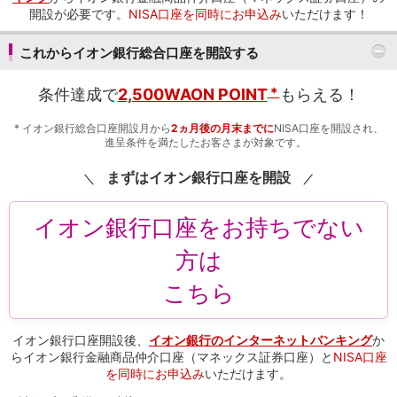
開設が必要です。
NISA口座を同時にお申込み
いただけます！
iAEON
AEON Pay
これからイオン銀行総合口座を開設する
支払・入金・サービス
支払・入金
TOP
＊
条件達成で
2,500WAON POINT
もらえる！
AEON Pay
口座振替サービス
*
イオン銀行総合口座開設月から
2ヵ月後の月末までに
NISA口座を開設され、
自動入金サービス
進呈条件を満たしたお客さまが対象です。
WEB即時決済サービス
まずはイオン銀行口座を開設
スマホ決済アプリ
公営競技
サービス
イオン銀行口座をお持ちでない
Myステージ
方は
相続・税務のご相談
電子マネーWAON
こちら
セキュリティ
インボイス
その他サービス
イオン銀行口座開設後、
イオン銀行のインターネットバンキング
か
手数料
らイオン銀行金融商品仲介口座（マネックス証券口座）と
NISA口座
金利
を同時にお申込み
いただけます。
キャンペーン