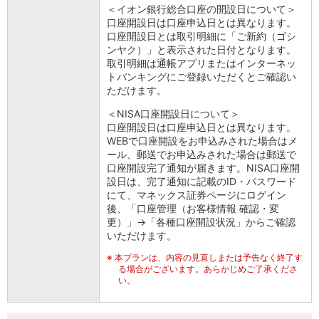
＜イオン銀行総合口座の開設日について＞
口座開設日は口座申込日とは異なります。
口座開設日とは取引明細に「ご新約（ゴシ
ンヤク）」と表示された日付となります。
取引明細は通帳アプリまたはインターネッ
トバンキングにご登録いただくとご確認い
ただけます。
＜NISA口座開設日について＞
口座開設日は口座申込日とは異なります。
WEBで口座開設をお申込みされた場合はメ
ール、郵送でお申込みされた場合は郵送で
口座開設完了通知が届きます。NISA口座開
設日は、完了通知に記載のID・パスワード
にて、マネックス証券ページにログイン
後、「口座管理（お客様情報 確認・変
更）」→「各種口座開設状況」からご確認
いただけます。
※
本プランは、内容の見直しまたは予告なく終了す
る場合がございます。あらかじめご了承くださ
い。