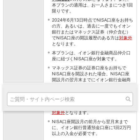
高知県
本プランの適用は、お一人さまにつき1回
九州・沖縄
限りです。
福岡県
2024年6月13日時点でNISA口座をお持ち
熊本県
の方、あるいは、過去に一度でもイオン
宮崎県
銀行またはマネックス証券（仲介含む）
でNISA口座の開設履歴のある方は
対象外
鹿児島県
となります。
沖縄県
オンライン相談専用
本プランは、イオン銀行金融商品仲介口
ATM
座に紐づくNISA口座が対象です。
ATMサービス
マネックス証券の証券口座をお持ちで
ATM検索
NISA口座を開設された場合、NISA口座
お客さまサポート
開設月の翌月末までにイオン銀行金融商
品仲介口座へ仲介変更いただくと、本プ
ランの対象となります。
NISA口座お申込み後、税務署審査結果に
より、NISA口座開設不可となった場合は
対象外
となります。
タマルWeb
NISA口座開設月の前月から翌月末まで
セミナー
に、イオン銀行普通預金口座に1回2万円
安全にご利用いただくために
以上の入金が必要です。
パンフレット