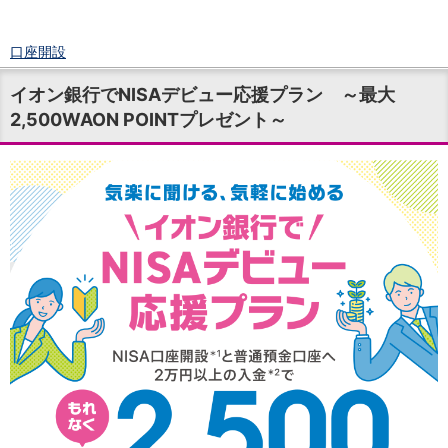
口座開設
ログイン
イオン銀行でNISAデビュー応援プラン ～最大
チャット
2,500WAON POINTプレゼント～
メニュー
商品・サービス
預金
円預金
TOP
普通預金
定期預金
積立式定期預金
外貨預金
TOP
外貨普通預金
外貨定期預金
外貨普通預金積立
資産運用
投資信託
TOP
証券口座開設
投信つみたて