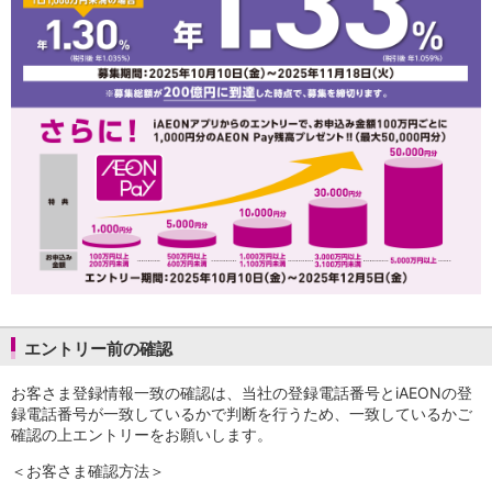
NISA
金銭信託
金銭信託のしくみ
取扱商品一覧
iDeCo・国民年金基金
iDeCo（個人型確定拠出年金）
国民年金基金
ロボアドバイザークラウドファンディング
TOP
WealthNavi for イオン銀行（ロボアドバイザー）
funds
まいクラウドファンディング
ローン
住宅ローン
新規お借入れの方
エントリー前の確認
お借換えの方
フラット35
お客さま登録情報一致の確認は、当社の登録電話番号とiAEONの登
リ・バース60
録電話番号が一致しているかで判断を行うため、一致しているかご
カードローン
確認の上エントリーをお願いします。
目的別ローン
目的別ローンマイページ
＜お客さま確認方法＞