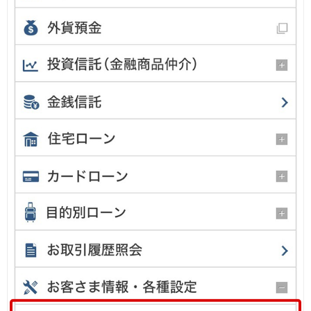
iAEON
AEON Pay
支払・入金・サービス
支払・入金
TOP
AEON Pay
口座振替サービス
自動入金サービス
WEB即時決済サービス
スマホ決済アプリ
公営競技
サービス
Myステージ
相続・税務のご相談
電子マネーWAON
セキュリティ
インボイス
その他サービス
手数料
金利
キャンペーン