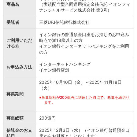
商品名
（実績配当型合同運用指定金銭信託 イオンフィ
ナンシャルサービス株式会社 第3号）
受託者
三菱UFJ信託銀行株式会社
イオン銀行の普通預金口座をお持ちのお申込み
ご利用いただ
時点で満18歳以上の方
ける方
イオン銀行インターネットバンキングをご利用
の方
インターネットバンキング
お申込み方法
イオン銀行店舗
2025年10月10日（金）～2025年11月18日
（火）
募集期間
※
募集総額が200億円に到達した時点で、募集を締切り
ます。
募集総額
200億円
信託金のお支
2025年12月3日（水）（イオン銀行普通預金口
払日
座からお引落としとなります）