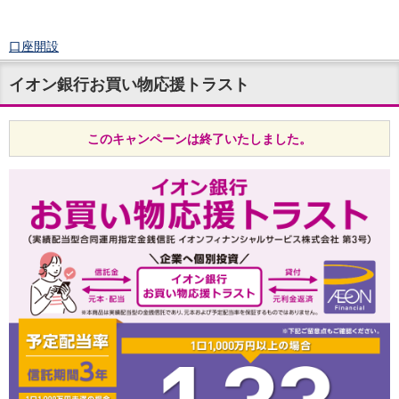
口座開設
ログイン
イオン銀行お買い物応援トラスト
チャット
メニュー
商品・サービス
このキャンペーンは終了いたしました。
預金
円預金
TOP
普通預金
定期預金
積立式定期預金
外貨預金
TOP
外貨普通預金
外貨定期預金
外貨普通預金積立
資産運用
投資信託
TOP
証券口座開設
投信つみたて