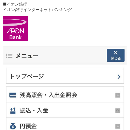
保険
■イオン銀行
保険
TOP
イオン銀行インターネットバンキング
個人年金保険
医療保険
がん保険
就業不能保険
認知症保険
海外旅行保険
国内旅行傷害保険
スマホ保険
傷害保険
介護保険
カード
クレジットカード
デビットカード
インターネットバンキング
アプリ
イオン銀行アプリ
TOP
通帳アプリ
イオン銀行PayB
イオングループアプリ