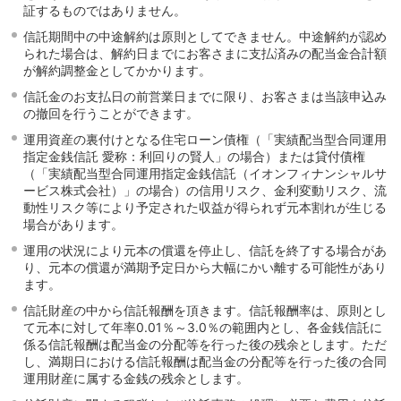
証するものではありません。
信託期間中の中途解約は原則としてできません。中途解約が認め
られた場合は、解約日までにお客さまに支払済みの配当金合計額
が解約調整金としてかかります。
信託金のお支払日の前営業日までに限り、お客さまは当該申込み
の撤回を行うことができます。
運用資産の裏付けとなる住宅ローン債権（「実績配当型合同運用
指定金銭信託 愛称：利回りの賢人」の場合）または貸付債権
（「実績配当型合同運用指定金銭信託（イオンフィナンシャルサ
ービス株式会社）」の場合）の信用リスク、金利変動リスク、流
動性リスク等により予定された収益が得られず元本割れが生じる
場合があります。
運用の状況により元本の償還を停止し、信託を終了する場合があ
り、元本の償還が満期予定日から大幅にかい離する可能性があり
ます。
信託財産の中から信託報酬を頂きます。信託報酬率は、原則とし
て元本に対して年率0.01％～3.0％の範囲内とし、各金銭信託に
係る信託報酬は配当金の分配等を行った後の残余とします。ただ
し、満期日における信託報酬は配当金の分配等を行った後の合同
運用財産に属する金銭の残余とします。