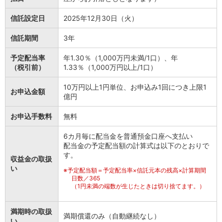
信託設定日
2025年12月30日（火）
信託期間
3年
予定配当率
年1.30％（1,000万円未満/1口）、年
（税引前）
1.33％（1,000万円以上/1口）
10万円以上1円単位、お申込み1回につき上限1
お申込金額
億円
お申込手数料
無料
6カ月毎に配当金を普通預金口座へ支払い
配当金の予定配当額の計算式は以下のとおりで
す。
収益金の取扱
い
※
予定配当額＝予定配当率×信託元本の残高×計算期間
日数／365
（1円未満の端数が生じたときは切り捨てます。）
満期時の取扱
満期償還のみ（自動継続なし）
い