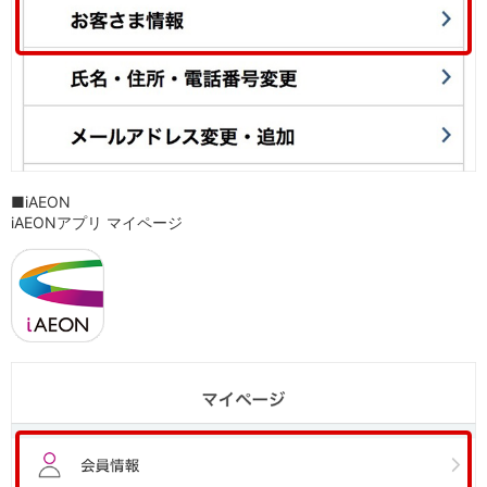
店舗・ATM
店舗
北海道・東北
北海道
青森県
岩手県
宮城県
秋田県
■iAEON
山形県
iAEONアプリ マイページ
福島県
関東／北陸・甲信越
茨城県
栃木県
群馬県
埼玉県
千葉県
東京都
神奈川県
新潟県
富山県