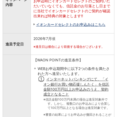
お申込時にイオンカードセレクトのご契約いた
内容
だいていなくても、信託金のお引落とし日まで
に当社でイオンカードセレクトのご契約が確認
出来れば特典の対象とします!!
イオンカードセレクトのお申込みはこちら
2026年7月頃
進呈予定日
※
進呈日は都合により前後する場合がございます。
【WAON POINTの進呈条件】
WEBお申込期間中に以下2つの条件を満たさ
れた方へ進呈いたします。
①
インターネットバンキングにて、「イ
オン銀行お買い物応援しんたく」を信託
金額100万円以上お申込みのうえ、契約
成立となること
※
信託金額100万円未満の場合は進呈対象外で
す。しかし、複数口のお申込みにより合算し
て100万円以上となる場合は進呈対象です。
※
審査の結果によりお申込みが撤回されることが