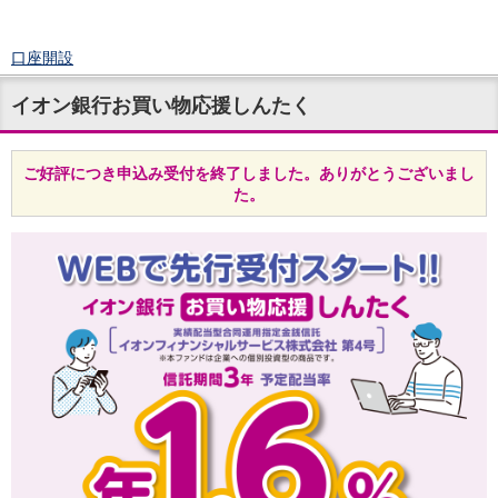
口座開設
ログイン
イオン銀行お買い物応援しんたく
チャット
メニュー
商品・サービス
ご好評につき申込み受付を終了しました。ありがとうございまし
預金
た。
円預金
TOP
普通預金
定期預金
積立式定期預金
外貨預金
TOP
外貨普通預金
外貨定期預金
外貨普通預金積立
資産運用
投資信託
TOP
証券口座開設
投信つみたて