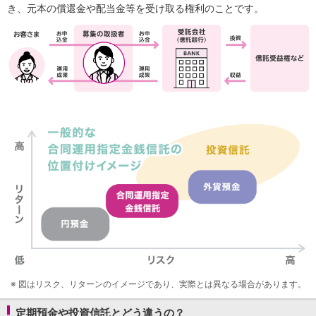
保険
き、元本の償還金や配当金等を受け取る権利のことです。
保険
TOP
個人年金保険
医療保険
がん保険
就業不能保険
認知症保険
海外旅行保険
国内旅行傷害保険
スマホ保険
傷害保険
介護保険
カード
クレジットカード
デビットカード
インターネットバンキング
アプリ
イオン銀行アプリ
TOP
※
図はリスク、リターンのイメージであり、実際とは異なる場合があります。
通帳アプリ
イオン銀行PayB
定期預金や投資信託とどう違うの？
イオングループアプリ