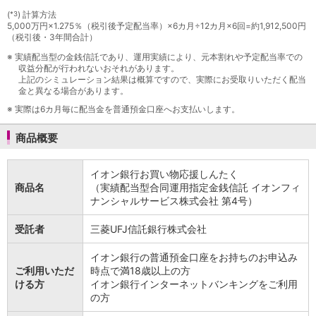
石川県
(
) 計算方法
*3
山梨県
5,000万円×1.275％（税引後予定配当率）×6カ月÷12カ月×6回=約1,912,500円
（税引後・3年間合計）
長野県
※
実績配当型の金銭信託であり、運用実績により、元本割れや予定配当率での
東海／近畿
収益分配が行われないおそれがあります。
岐阜県
上記のシミュレーション結果は概算ですので、実際にお受取りいただく配当
静岡県
金と異なる場合があります。
愛知県
※
実際は6カ月毎に配当金を普通預金口座へお支払いします。
三重県
滋賀県
商品概要
京都府
大阪府
イオン銀行お買い物応援しんたく
兵庫県
商品名
（実績配当型合同運用指定金銭信託 イオンフィ
奈良県
ナンシャルサービス株式会社 第4号）
和歌山県
受託者
三菱UFJ信託銀行株式会社
中国／四国
岡山県
イオン銀行の普通預金口座をお持ちのお申込み
広島県
ご利用いただ
時点で満18歳以上の方
徳島県
ける方
イオン銀行インターネットバンキングをご利用
香川県
の方
愛媛県