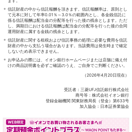
ます。
信託財産の中から信託報酬を頂きます。信託報酬率は、原則とし
て元本に対して年率0.01％～3.0％の範囲内とし、各金銭信託に
係る信託報酬は配当金の分配等を行った後の残余とします。ただ
し、満期日における信託報酬は配当金の分配等を行った後の合同
運用財産に属する金銭の残余とします。
信託財産に関する租税および信託事務の処理に必要な費用を信託
財産の中から支払う場合があります。当該費用は発生時まで確定
しないため表示できません。
お申込みの際には、イオン銀行ホームページまたは店舗に備え付
けの商品説明書を必ずご確認のうえ、ご自身でご判断ください。
（2026年4月20日現在）
受託者：三菱UFJ信託銀行株式会社
商号等：株式会社イオン銀行
登録金融機関 関東財務局長（登金）第633号
加入協会：日本証券業協会