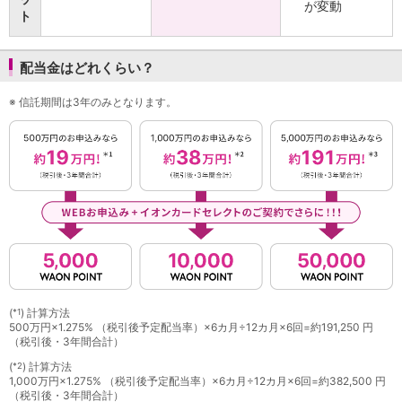
が変動
ト
店舗・ATM
店舗
北海道・東北
配当金はどれくらい？
北海道
青森県
※
信託期間は3年のみとなります。
岩手県
宮城県
秋田県
山形県
福島県
関東／北陸・甲信越
茨城県
栃木県
群馬県
埼玉県
(
) 計算方法
*1
千葉県
500万円×1.275% （税引後予定配当率）×6カ月÷12カ月×6回=約191,250 円
東京都
（税引後・3年間合計）
神奈川県
(
) 計算方法
*2
新潟県
1,000万円×1.275% （税引後予定配当率）×6カ月÷12カ月×6回=約382,500 円
富山県
（税引後・3年間合計）