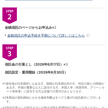
金銭信託のページからお申込み
※2
金銭信託の申込手続き手順について詳しくはこちら
信託金の引落とし（2026年6月17日）
※3
信託設定・運用開始（2026年6月30日）
※1
居住地が日本国外にもある方、国籍が日本国以外の方、特定の国との関係が
ある方、外国の重要な公人に該当する方、米国人等（米国市民、グリーンカ
ード保有者）に該当する方は店舗での受付のみとなります。
※2
本商品の契約締結にかかる最終判断はすべて三菱UFJ信託銀行にて行いま
す。
※3
資金引落としの前日までにお申込金額を普通預金口座へご入金ください。お