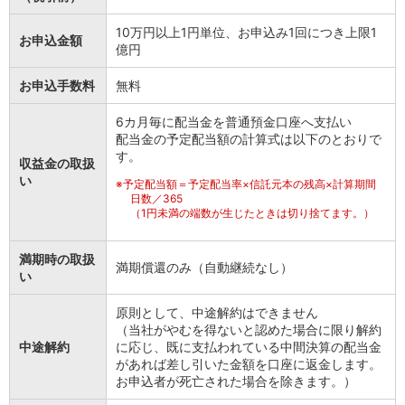
会社情報
10万円以上1円単位、お申込み1回につき上限1
ニュースリリース
お申込金額
億円
法人のお客さま
お申込手数料
無料
6カ月毎に配当金を普通預金口座へ支払い
配当金の予定配当額の計算式は以下のとおりで
す。
収益金の取扱
い
※
予定配当額＝予定配当率×信託元本の残高×計算期間
日数／365
（1円未満の端数が生じたときは切り捨てます。）
満期時の取扱
満期償還のみ（自動継続なし）
い
原則として、中途解約はできません
（当社がやむを得ないと認めた場合に限り解約
中途解約
に応じ、既に支払われている中間決算の配当金
があれば差し引いた金額を口座に返金します。
お申込者が死亡された場合を除きます。）