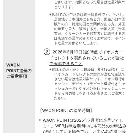
ございます。撤回となった場合は進呈対象外
となります。
※
店舗でのお申込みは進呈対象外です。ただし、
居住地が日本国外にもある方、国籍が日本国
以外の方、特定の国との関係がある方、外国
の重要な公人に該当する方、米国人等（米国
市民、グリーンカード保有者）に該当する方
は店舗での受付のみとなりますので、ポイン
ト進呈の対象といたします。
②
2026年6月19日(金)時点でイオンカー
ドセレクトを契約されていることが当社
で確認できること
WAON
※
信託金のお引落とし最終日（6月19日(金)）に
POINT進呈の
イオンカードセレクトの契約が当社で確認で
ご留意事項
きない場合は進呈対象外です。イオン銀行キ
ャッシュ＋デビット（デビット機能付きキャ
ッシュカード）やイオン銀行キャッシュカー
ドからお切替えをされるお客さまはご注意く
ださい。
【WAON POINTの進呈時期】
WAON POINTは2026年7月頃に進呈いたし
ます。WEBお申込期間中に本商品のお申込み
が完了している場合でも、お申込みの撤回等