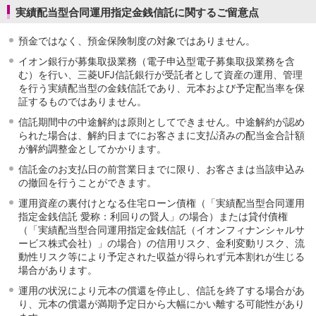
実績配当型合同運用指定金銭信託に関するご留意点
預金ではなく、預金保険制度の対象ではありません。
イオン銀行が募集取扱業務（電子申込型電子募集取扱業務を含
む）を行い、三菱UFJ信託銀行が受託者として資産の運用、管理
を行う実績配当型の金銭信託であり、元本および予定配当率を保
証するものではありません。
信託期間中の中途解約は原則としてできません。中途解約が認め
られた場合は、解約日までにお客さまに支払済みの配当金合計額
が解約調整金としてかかります。
信託金のお支払日の前営業日までに限り、お客さまは当該申込み
の撤回を行うことができます。
運用資産の裏付けとなる住宅ローン債権（「実績配当型合同運用
指定金銭信託 愛称：利回りの賢人」の場合）または貸付債権
（「実績配当型合同運用指定金銭信託（イオンフィナンシャルサ
ービス株式会社）」の場合）の信用リスク、金利変動リスク、流
動性リスク等により予定された収益が得られず元本割れが生じる
場合があります。
運用の状況により元本の償還を停止し、信託を終了する場合があ
り、元本の償還が満期予定日から大幅にかい離する可能性があり