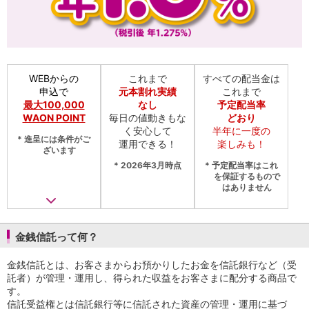
NISA
金銭信託
金銭信託のしくみ
取扱商品一覧
iDeCo・国民年金基金
WEBからの
これまで
すべての配当金は
iDeCo（個人型確定拠出年金）
申込で
元本割れ実績
これまで
国民年金基金
最大100,000
なし
予定配当率
ロボアドバイザークラウドファンディング
TOP
WAON POINT
毎日の値動きもな
どおり
WealthNavi for イオン銀行（ロボアドバイザー）
く安心して
半年に一度の
*
進呈には条件がご
funds
運用できる！
楽しみも！
ざいます
まいクラウドファンディング
*
2026年3月時点
*
予定配当率はこれ
ローン
を保証するもので
はありません
住宅ローン
新規お借入れの方
お借換えの方
フラット35
金銭信託って何？
リ・バース60
カードローン
金銭信託とは、お客さまからお預かりしたお金を信託銀行など（受
託者）が管理・運用し、得られた収益をお客さまに配分する商品で
目的別ローン
す。
目的別ローンマイページ
信託受益権とは信託銀行等に信託された資産の管理・運用に基づ