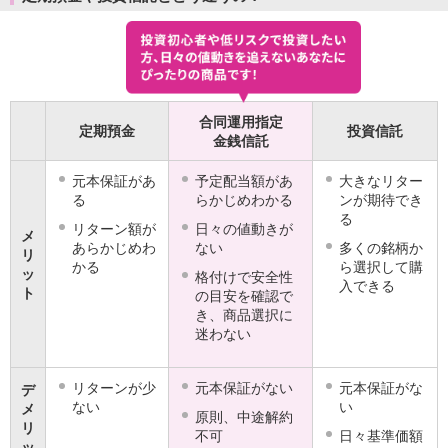
iAEON
AEON Pay
支払・入金・サービス
支払・入金
TOP
AEON Pay
合同運用指定
定期預金
投資信託
口座振替サービス
金銭信託
自動入金サービス
WEB即時決済サービス
元本保証があ
予定配当額があ
大きなリター
る
らかじめわかる
ンが期待でき
スマホ決済アプリ
る
公営競技
リターン額が
日々の値動きが
メ
サービス
あらかじめわ
ない
多くの銘柄か
リ
Myステージ
かる
ら選択して購
ッ
格付けで安全性
入できる
相続・税務のご相談
ト
の目安を確認で
電子マネーWAON
き、商品選択に
セキュリティ
迷わない
インボイス
その他サービス
リターンが少
元本保証がない
元本保証がな
デ
手数料
ない
い
メ
原則、中途解約
金利
リ
不可
日々基準価額
キャンペーン
ッ