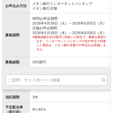
高知県
イオン銀行インターネットバンキング
お申込み方法
イオン銀行店舗
九州・沖縄
福岡県
WEBお申込期間
熊本県
2026年4月28日（火）～2026年6月8日（月）
宮崎県
店舗お申込期間
鹿児島県
2026年5月28日（木）～2026年6月8日（月）
募集期間
沖縄県
※
募集総額が200億円に到達した時点で、募集を締切り
ます。インターネットバンキングの先行申込で到達
オンライン相談専用
した場合は、イオン銀行店舗での申込みは実施しま
ATM
せん。
ATMサービス
ATM検索
募集総額
200億円
お客さまサポート
信託金のお支
2026年6月17日（水）（イオン銀行普通預金口
払日
座からお引落としとなります）
信託設定日
2026年6月30日（火）
タマルWeb
信託期間
3年
セミナー
安全にご利用いただくために
予定配当率
年1.60％
パンフレット
（税引前）