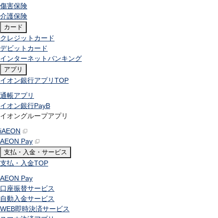
傷害保険
介護保険
カード
クレジットカード
デビットカード
インターネットバンキング
アプリ
イオン銀行アプリ
TOP
通帳アプリ
イオン銀行PayB
イオングループアプリ
iAEON
AEON Pay
支払・入金・サービス
支払・入金
TOP
AEON Pay
口座振替サービス
自動入金サービス
WEB即時決済サービス