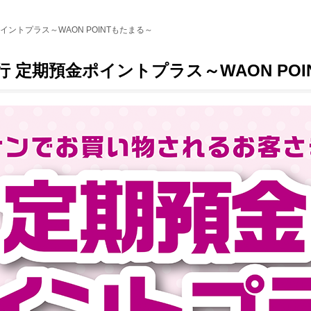
イントプラス～WAON POINTもたまる～
 定期預金ポイントプラス～WAON POI