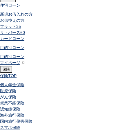
住宅ローン
新規お借入れの方
お借換えの方
フラット35
リ・バース60
カードローン
目的別ローン
目的別ローン
マイページ
保険
保険
TOP
個人年金保険
医療保険
がん保険
就業不能保険
認知症保険
海外旅行保険
国内旅行傷害保険
スマホ保険