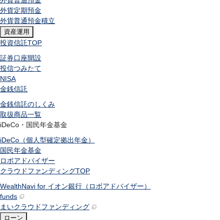
外貨普通預金
外貨定期預金
外貨普通預金積立
資産運用
投資信託
TOP
証券口座開設
投信つみたて
NISA
金銭信託
金銭信託のしくみ
取扱商品一覧
iDeCo・国民年金基金
iDeCo（個人型確定拠出年金）
国民年金基金
ロボアドバイザー
クラウドファンディング
TOP
WealthNavi for イオン銀行（ロボアドバイザー）
funds
まいクラウドファンディング
ローン