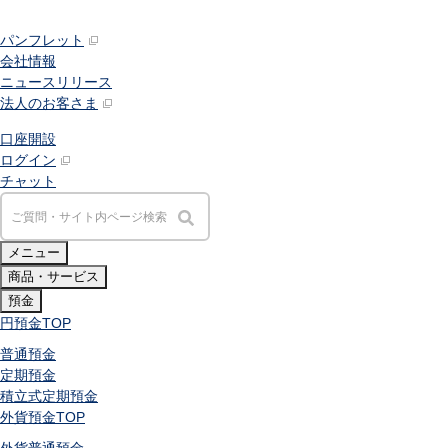
パンフレット
会社情報
ニュースリリース
法人のお客さま
口座開設
ログイン
チャット
メニュー
商品・サービス
預金
円預金
TOP
普通預金
定期預金
積立式定期預金
外貨預金
TOP