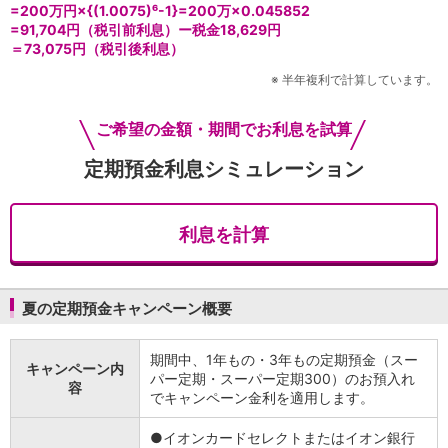
=200万円×{(1.0075)⁶-1}=200万×0.045852
iAEON
=91,704円（税引前利息）ー税金18,629円
AEON Pay
＝73,075円（税引後利息）
支払・入金・サービス
※
半年複利で計算しています。
支払・入金
TOP
AEON Pay
ご希望の金額・期間でお利息を試算
口座振替サービス
自動入金サービス
定期預金利息シミュレーション
WEB即時決済サービス
スマホ決済アプリ
公営競技
利息を計算
サービス
Myステージ
相続・税務のご相談
夏の定期預金キャンペーン概要
電子マネーWAON
セキュリティ
インボイス
期間中、1年もの・3年もの定期預金（スー
キャンペーン内
その他サービス
パー定期・スーパー定期300）のお預入れ
容
でキャンペーン金利を適用します。
手数料
金利
●イオンカードセレクトまたはイオン銀行
キャンペーン