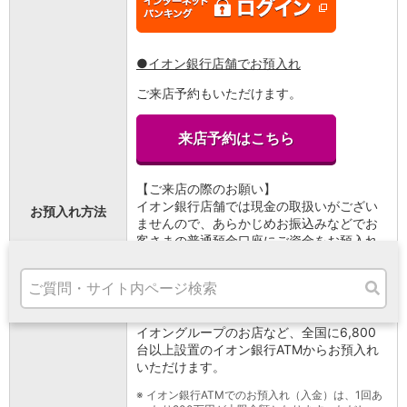
高知県
九州・沖縄
福岡県
●イオン銀行店舗でお預入れ
熊本県
宮崎県
ご来店予約もいただけます。
鹿児島県
沖縄県
来店予約はこちら
オンライン相談専用
ATM
【ご来店の際のお願い】
ATMサービス
イオン銀行店舗では現金の取扱いがござい
ATM検索
お預入れ方法
ませんので、あらかじめお振込みなどでお
お客さまサポート
客さまの普通預金口座にご資金をお預入れ
のうえご来店ください。
●イオン銀行ATMでお預入れ
イオングループのお店など、全国に6,800
タマルWeb
台以上設置のイオン銀行ATMからお預入れ
セミナー
いただけます。
安全にご利用いただくために
※
イオン銀行ATMでのお預入れ（入金）は、1回あ
パンフレット