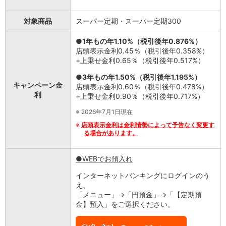
石川県
山梨県
対象商品
スーパー定期・スーパー定期300
長野県
●1年もの年1.10%（税引後年0.876%）
東海／近畿
店頭表示金利0.45％（税引後年0.358%）
岐阜県
+上乗せ金利0.65％（税引後年0.517%）
静岡県
愛知県
●3年もの年1.50%（税引後年1.195%）
キャンペーン金
三重県
店頭表示金利0.60％（税引後年0.478%）
利
+上乗せ金利0.90％（税引後年0.717%）
滋賀県
京都府
※
2026年7月1日現在
大阪府
※
店頭表示金利は金利情勢によって予告なく変更す
兵庫県
る場合があります。
奈良県
和歌山県
●WEBでお預入れ
中国／四国
インターネットバンキングにログインのう
岡山県
え、
広島県
「メニュー」→「円預金」→「【定期預
徳島県
金】預入」をご選択ください。
香川県
愛媛県