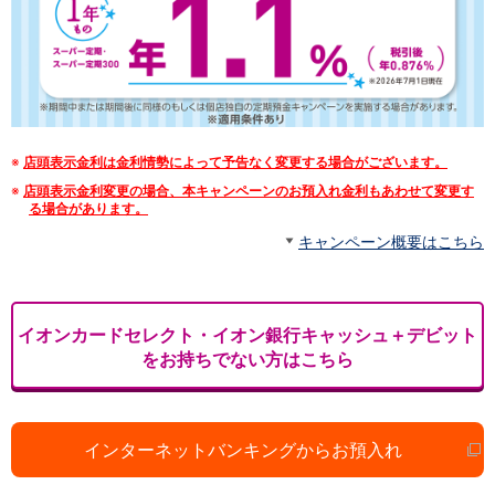
NISA
金銭信託
金銭信託のしくみ
取扱商品一覧
iDeCo・国民年金基金
iDeCo（個人型確定拠出年金）
国民年金基金
※
店頭表示金利は金利情勢によって予告なく変更する場合がございます。
ロボアドバイザークラウドファンディング
TOP
※
店頭表示金利変更の場合、本キャンペーンのお預入れ金利もあわせて変更す
WealthNavi for イオン銀行（ロボアドバイザー）
る場合があります。
funds
キャンペーン概要はこちら
まいクラウドファンディング
ローン
住宅ローン
新規お借入れの方
イオンカードセレクト・イオン銀行キャッシュ＋デビット
お借換えの方
をお持ちでない方はこちら
フラット35
リ・バース60
カードローン
目的別ローン
インターネットバンキングからお預入れ
目的別ローンマイページ