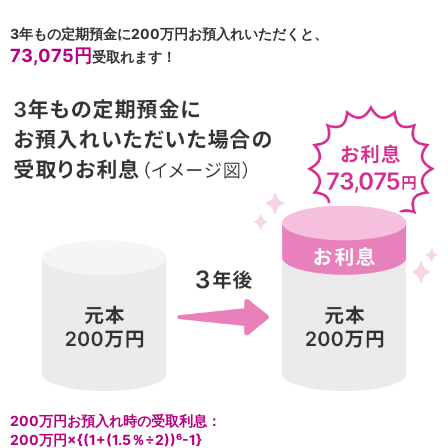
保険
保険
TOP
3年もの定期預金に200万円お預入れいただくと、
個人年金保険
73,075円
受取れます！
医療保険
がん保険
就業不能保険
認知症保険
海外旅行保険
国内旅行傷害保険
スマホ保険
傷害保険
介護保険
カード
クレジットカード
デビットカード
インターネットバンキング
アプリ
イオン銀行アプリ
TOP
通帳アプリ
200万円お預入れ時の受取利息：
イオン銀行PayB
200万円×{(1+(1.5％÷2))⁶-1}
イオングループアプリ