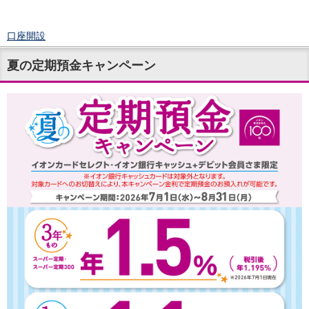
口座開設
ログイン
夏の定期預金キャンペーン
チャット
メニュー
商品・サービス
預金
円預金
TOP
普通預金
定期預金
積立式定期預金
外貨預金
TOP
外貨普通預金
外貨定期預金
外貨普通預金積立
資産運用
投資信託
TOP
証券口座開設
投信つみたて