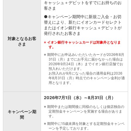
キャッシュ＋デビットをすでにお持ちのお
店舗・ATM
客さま
店舗
●キャンペーン期間中に新規ご入会・お切
北海道・東北
替えにより、新たにイオンカードセレクト
北海道
またはイオン銀行キャッシュ＋デビットが
青森県
発行されたお客さま
岩手県
対象となるお客
※
イオン銀行キャッシュカードは対象外となりま
さま
宮城県
す。
秋田県
※
期間中にお申込みいただいたカードが2026年8月
山形県
31日（月）までにお手元に届かなかった場合は
福島県
2026年9月24日（木）までイオン銀行店舗でお
預入れいただけます。
関東／北陸・甲信越
お預入れが9月になった場合の適用金利は2026
茨城県
年8月31日（月）時点でのキャンペーン金利が適
用となります。
栃木県
群馬県
埼玉県
2026年7月1日（水）～8月31日（月）
千葉県
※
期間中または期間後に同様のもしくは個店独自の
東京都
キャンペーン期
定期預金キャンペーンを実施する場合がありま
神奈川県
す。
間
新潟県
※
期間中に15歳未満を対象とする定期預金キャンペ
ーンを予定しております。
富山県