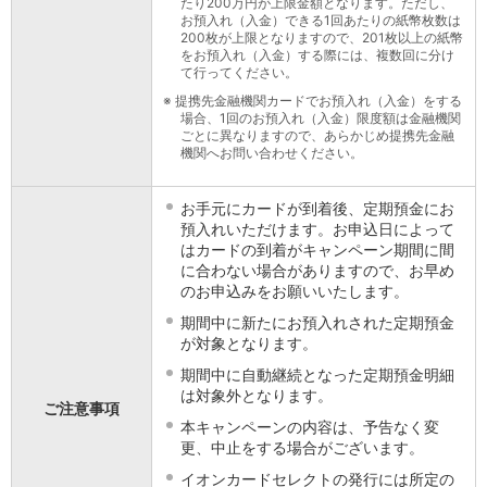
たり200万円が上限金額となります。ただし、
会社情報
お預入れ（入金）できる1回あたりの紙幣枚数は
200枚が上限となりますので、201枚以上の紙幣
ニュースリリース
をお預入れ（入金）する際には、複数回に分け
法人のお客さま
て行ってください。
※
提携先金融機関カードでお預入れ（入金）をする
場合、1回のお預入れ（入金）限度額は金融機関
ごとに異なりますので、あらかじめ提携先金融
機関へお問い合わせください。
お手元にカードが到着後、定期預金にお
預入れいただけます。お申込日によって
はカードの到着がキャンペーン期間に間
に合わない場合がありますので、お早め
のお申込みをお願いいたします。
期間中に新たにお預入れされた定期預金
が対象となります。
期間中に自動継続となった定期預金明細
は対象外となります。
ご注意事項
本キャンペーンの内容は、予告なく変
更、中止をする場合がございます。
イオンカードセレクトの発行には所定の