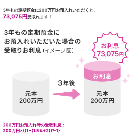
保険
保険
TOP
3年もの定期預金に200万円お預入れいただくと、
個人年金保険
73,075円
受取れます！
医療保険
がん保険
就業不能保険
認知症保険
海外旅行保険
国内旅行傷害保険
スマホ保険
傷害保険
介護保険
カード
クレジットカード
デビットカード
インターネットバンキング
アプリ
イオン銀行アプリ
TOP
通帳アプリ
200万円お預入れ時の受取利息：
イオン銀行PayB
200万円×{(1+(1.5％÷2))⁶-1}
イオングループアプリ