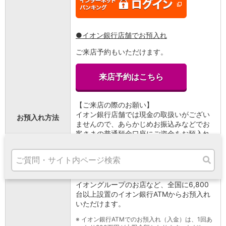
高知県
九州・沖縄
福岡県
●イオン銀行店舗でお預入れ
熊本県
宮崎県
ご来店予約もいただけます。
鹿児島県
沖縄県
来店予約はこちら
オンライン相談専用
ATM
【ご来店の際のお願い】
ATMサービス
イオン銀行店舗では現金の取扱いがござい
ATM検索
お預入れ方法
ませんので、あらかじめお振込みなどでお
お客さまサポート
客さまの普通預金口座にご資金をお預入れ
のうえご来店ください。
●イオン銀行ATMでお預入れ
イオングループのお店など、全国に6,800
タマルWeb
台以上設置のイオン銀行ATMからお預入れ
セミナー
いただけます。
安全にご利用いただくために
※
イオン銀行ATMでのお預入れ（入金）は、1回あ
パンフレット