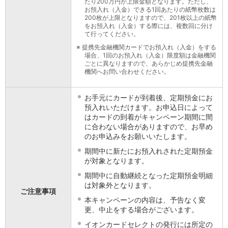
たり200万円が上限金額となります。ただし、
会社情報
お預入れ（入金）できる1回あたりの紙幣枚数は
200枚が上限となりますので、201枚以上の紙幣
ニュースリリース
をお預入れ（入金）する際には、複数回に分け
法人のお客さま
て行ってください。
※
提携先金融機関カードでお預入れ（入金）をする
場合、1回のお預入れ（入金）限度額は金融機関
ごとに異なりますので、あらかじめ提携先金融
機関へお問い合わせください。
お手元にカードが到着後、定期預金にお
預入れいただけます。お申込日によって
はカードの到着がキャンペーン期間に間
に合わない場合がありますので、お早め
のお申込みをお願いいたします。
期間中に新たにお預入れされた定期預金
が対象となります。
期間中に自動継続となった定期預金明細
は対象外となります。
ご注意事項
本キャンペーンの内容は、予告なく変
更、中止をする場合がございます。
イオンカードセレクトの発行には所定の