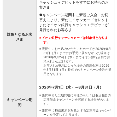
キャッシュ＋デビットをすでにお持ちのお
店舗・ATM
客さま
店舗
●キャンペーン期間中に新規ご入会・お切
北海道・東北
替えにより、新たにイオンカードセレクト
北海道
またはイオン銀行キャッシュ＋デビットが
青森県
発行されたお客さま
岩手県
対象となるお客
※
イオン銀行キャッシュカードは対象外となりま
さま
宮城県
す。
秋田県
※
期間中にお申込みいただいたカードが2026年8月
山形県
31日（月）までにお手元に届かなかった場合は
福島県
2026年9月24日（木）までイオン銀行店舗でお
預入れいただけます。
関東／北陸・甲信越
お預入れが9月になった場合の適用金利は2026
茨城県
年8月31日（月）時点でのキャンペーン金利が適
用となります。
栃木県
群馬県
埼玉県
2026年7月1日（水）～8月31日（月）
千葉県
※
期間中または期間後に同様のもしくは個店独自の
東京都
キャンペーン期
定期預金キャンペーンを実施する場合がありま
神奈川県
す。
間
新潟県
※
期間中に15歳未満を対象とする定期預金キャンペ
ーンを予定しております。
富山県