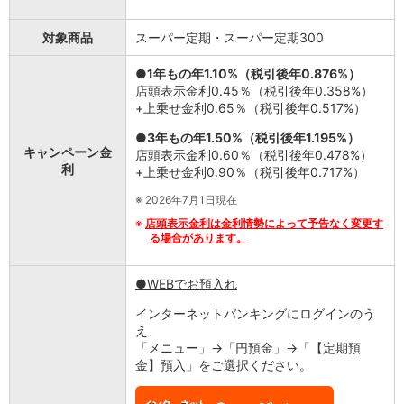
石川県
山梨県
対象商品
スーパー定期・スーパー定期300
長野県
●1年もの年1.10%（税引後年0.876%）
東海／近畿
店頭表示金利0.45％（税引後年0.358%）
岐阜県
+上乗せ金利0.65％（税引後年0.517%）
静岡県
愛知県
●3年もの年1.50%（税引後年1.195%）
キャンペーン金
三重県
店頭表示金利0.60％（税引後年0.478%）
利
+上乗せ金利0.90％（税引後年0.717%）
滋賀県
京都府
※
2026年7月1日現在
大阪府
※
店頭表示金利は金利情勢によって予告なく変更す
兵庫県
る場合があります。
奈良県
和歌山県
●WEBでお預入れ
中国／四国
インターネットバンキングにログインのう
岡山県
え、
広島県
「メニュー」→「円預金」→「【定期預
徳島県
金】預入」をご選択ください。
香川県
愛媛県