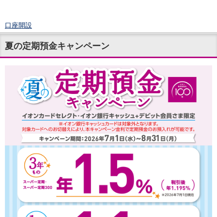
口座開設
ログイン
夏の定期預金キャンペーン
チャット
メニュー
商品・サービス
預金
円預金
TOP
普通預金
定期預金
積立式定期預金
外貨預金
TOP
外貨普通預金
外貨定期預金
外貨普通預金積立
資産運用
投資信託
TOP
証券口座開設
投信つみたて