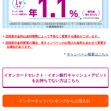
NISA
金銭信託
金銭信託のしくみ
取扱商品一覧
iDeCo・国民年金基金
iDeCo（個人型確定拠出年金）
国民年金基金
※
店頭表示金利は金利情勢によって予告なく変更する場合がございます。
ロボアドバイザークラウドファンディング
TOP
※
店頭表示金利変更の場合、本キャンペーンのお預入れ金利もあわせて変更す
WealthNavi for イオン銀行（ロボアドバイザー）
る場合があります。
funds
キャンペーン概要はこちら
まいクラウドファンディング
ローン
住宅ローン
新規お借入れの方
イオンカードセレクト・イオン銀行キャッシュ＋デビット
お借換えの方
をお持ちでない方はこちら
フラット35
リ・バース60
カードローン
目的別ローン
インターネットバンキングからお預入れ
目的別ローンマイページ