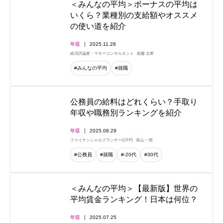
＜みんなの平均＞ボーナスの平均は
いくら？業種別の支給額やオススメ
の使い道を紹介
年収
2025.11.28
経済評論家・マネーコンサルタント
頼藤 太希
#みんなの平均
#就職
公務員の給料はどれくらい？手取り
年収や職務別ランキングを紹介
年収
2025.08.29
ファイナンシャルプランナー(CFP)
高山 一恵
#公務員
#就職
#-20代
#30代
＜みんなの平均＞【最新版】世界の
平均賃金ランキング！日本は何位？
年収
2025.07.25