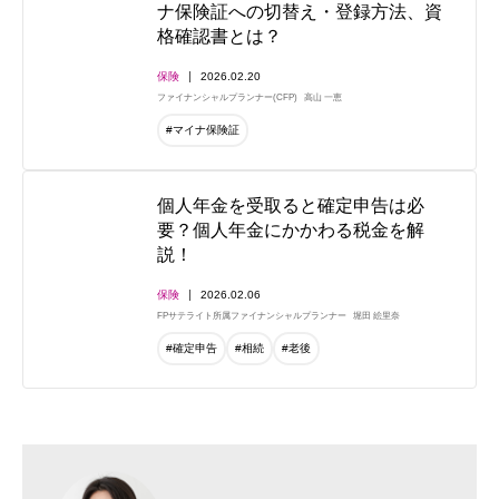
ナ保険証への切替え・登録方法、資
格確認書とは？
保険
2026.02.20
ファイナンシャルプランナー(CFP)
高山 一恵
#マイナ保険証
個人年金を受取ると確定申告は必
要？個人年金にかかわる税金を解
説！
保険
2026.02.06
FPサテライト所属ファイナンシャルプランナー
堀田 絵里奈
#確定申告
#相続
#老後