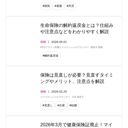
#病気
#老後
#共済
生命保険の解約返戻金とは？仕組み
や注意点などをわかりやすく解説
保険
2026.05.01
FPサテライト所属ファイナンシャルプランナー
曽布川 美穂
#解約返戻金
保険は見直しが必要？見直すタイミ
ングやメリット、注意点を解説
保険
2026.02.25
ファイナンシャルプランナー
小沢 美奈子
#見直し
#出産
#結婚
2026年3月で健康保険証廃止！マイ