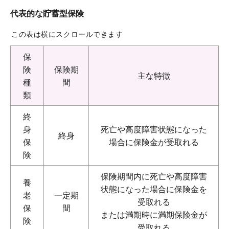
代表的な貯蓄型保険
この表は横にスクロールできます
保
険
保険期
主な特徴
種
間
類
終
身
死亡や高度障害状態になった
終身
保
場合に保険金が受取れる
険
保険期間内に死亡や高度障害
養
状態になった場合に保険金を
老
一定期
受取れる
保
間
または満期時に満期保険金が
険
受取れる