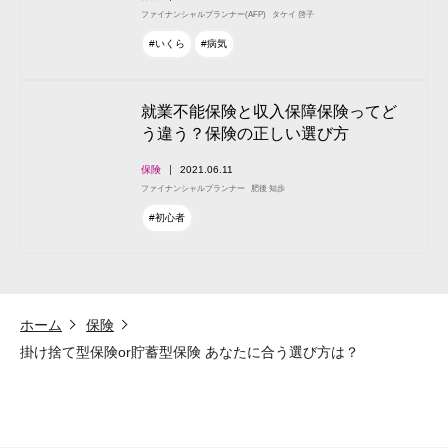
ファイナンシャルプランナー(AFP)
タケイ 啓子
#いくら
#病気
就業不能保険と収入保障保険ってど
う違う？保険の正しい選び方
保険
2021.06.11
ファイナンシャルプランナー
肥後 知歩
#初心者
ホーム
保険
掛け捨て型保険or貯蓄型保険 あなたに合う選び方は？