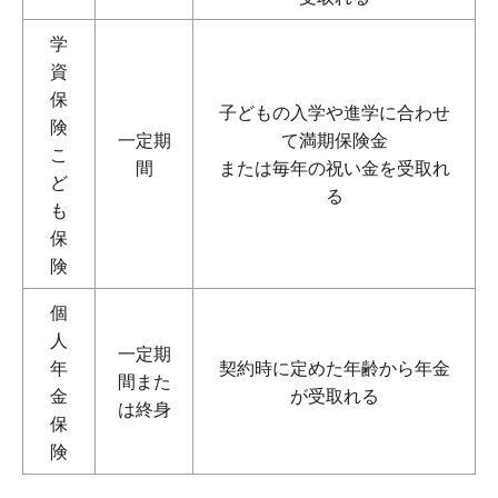
学
資
保
子どもの入学や進学に合わせ
険
一定期
て満期保険金
こ
間
または毎年の祝い金を受取れ
ど
る
も
保
険
個
人
一定期
年
契約時に定めた年齢から年金
間また
金
が受取れる
は終身
保
険