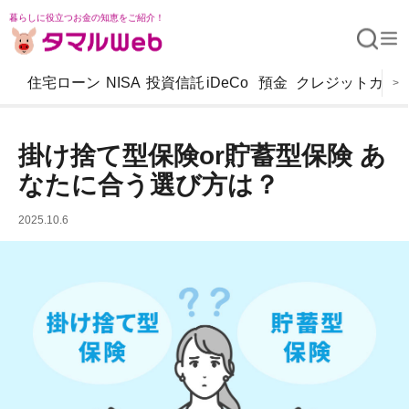
暮らしに役立つお金の知恵をご紹介！
住宅ローン
NISA
投資信託
iDeCo
預金
クレジットカー
>
掛け捨て型保険or貯蓄型保険 あ
なたに合う選び方は？
2025.10.6