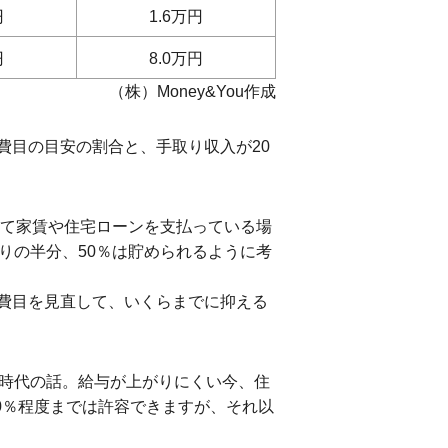
円
1.6万円
円
8.0万円
（株）Money&You作成
費目の目安の割合と、手取り収入が20
して家賃や住宅ローンを支払っている場
りの半分、50％は貯められるように考
費目を見直して、いくらまでに抑える
の時代の話。給与が上がりにくい今、住
0％程度までは許容できますが、それ以