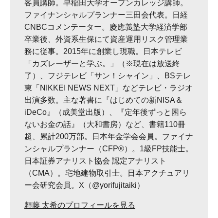
客員講師。早稲田大学オープンカレッジ講師。
ファイナンシャルプランナー三田会代表。日経
CNBCコメンテーター。慶應義塾大学経済学部
卒業後、外資系生保にて資産運用リスク管理業
務に従事。2015年に創業し現職。日本テレビ
「カズレーザーと学ぶ。」（※現在は放送終
了）、フジテレビ「サン！シャイン」、BSテレ
東「NIKKEI NEWS NEXT」などテレビ・ラジオ
出演多数。主な著書に『はじめての新NISA＆
iDeCo』（成美堂出版）、『定年後ずっと困ら
ないお金の話』（大和書房）など、書籍110冊
超、累計200万部。日本年金学会会員。ファイナ
ンシャルプランナー（CFP®）。1級FP技能士。
日本証券アナリスト協会 認定アナリスト
（CMA）。宅地建物取引士。日本アクチュアリ
ー会研究会員。X（@yorifujitaiki）
頼藤 太希のプロフィールを見る