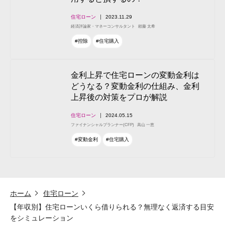
住宅ローン
2023.11.29
経済評論家・マネーコンサルタント
頼藤 太希
#控除
#住宅購入
金利上昇で住宅ローンの変動金利は
どうなる？変動金利の仕組み、金利
上昇後の対策をプロが解説
住宅ローン
2024.05.15
ファイナンシャルプランナー(CFP)
高山 一恵
#変動金利
#住宅購入
ホーム
住宅ローン
【年収別】住宅ローンいくら借りられる？無理なく返済する目安
をシミュレーション