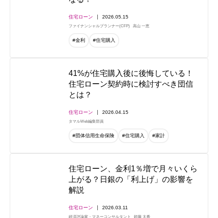
住宅ローン
2026.05.15
ファイナンシャルプランナー(CFP)
高山 一恵
#金利
#住宅購入
41%が住宅購入後に後悔している！
住宅ローン契約時に検討すべき団信
とは？
住宅ローン
2026.04.15
タマルWeb編集部員
#団体信用生命保険
#住宅購入
#家計
住宅ローン、金利1％増で月々いくら
上がる？日銀の「利上げ」の影響を
解説
住宅ローン
2026.03.11
経済評論家・マネーコンサルタント
頼藤 太希