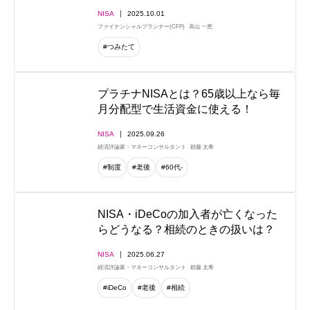
NISA
2025.10.01
ファイナンシャルプランナー(CFP)
高山 一恵
#つみたて
プラチナNISAとは？65歳以上なら毎
月分配型で生活資金に使える！
NISA
2025.09.26
経済評論家・マネーコンサルタント
頼藤 太希
#制度
#老後
#60代-
NISA・iDeCoの加入者が亡くなった
らどうなる？相続のときの扱いは？
NISA
2025.06.27
経済評論家・マネーコンサルタント
頼藤 太希
#iDeCo
#老後
#相続