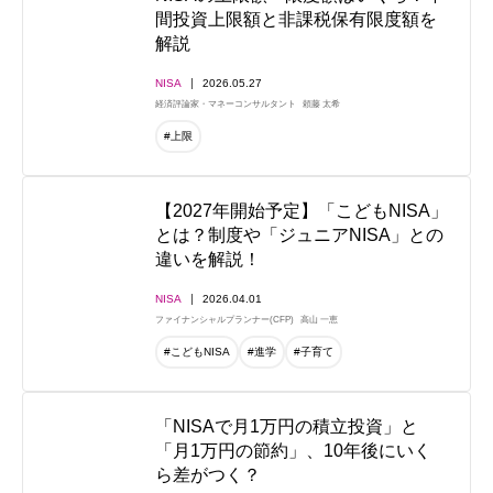
間投資上限額と非課税保有限度額を
解説
NISA
2026.05.27
経済評論家・マネーコンサルタント
頼藤 太希
#上限
【2027年開始予定】「こどもNISA」
とは？制度や「ジュニアNISA」との
違いを解説！
NISA
2026.04.01
ファイナンシャルプランナー(CFP)
高山 一恵
#こどもNISA
#進学
#子育て
「NISAで月1万円の積立投資」と
「月1万円の節約」、10年後にいく
ら差がつく？