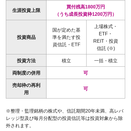
買付残高1800万円
生涯投資上限
（うち成長投資枠1200万円）
上場株式・
国が定めた基
ETF・
投資商品
準を満たす投
REIT・投資
資信託・ETF
信託 (※)
投資方法
積立
一括・積立
両制度の併用
可
売却枠の再利
可
用
※整理・監理銘柄の株式や、信託期間20年未満、高レバ
レッジ型及び毎月分配型の投資信託等は投資対象から除
外されます。