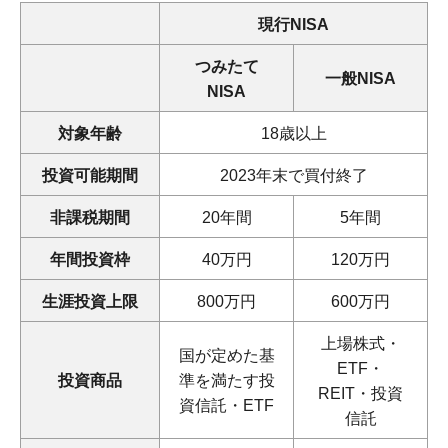
現行NISA
つみたて
一般NISA
NISA
対象年齢
18歳以上
投資可能期間
2023年末で買付終了
非課税期間
20年間
5年間
年間投資枠
40万円
120万円
生涯投資上限
800万円
600万円
上場株式・
国が定めた基
ETF・
投資商品
準を満たす投
REIT・投資
資信託・ETF
信託