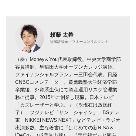
頼藤 太希
経済評論家・マネーコンサルタント
（株）Money＆You代表取締役。中央大学商学部
客員講師。早稲田大学オープンカレッジ講師。
ファイナンシャルプランナー三田会代表。日経
CNBCコメンテーター。慶應義塾大学経済学部
卒業後、外資系生保にて資産運用リスク管理業
務に従事。2015年に創業し現職。日本テレビ
「カズレーザーと学ぶ。」（※現在は放送終
了）、フジテレビ「サン！シャイン」、BSテレ
東「NIKKEI NEWS NEXT」などテレビ・ラジオ
出演多数。主な著書に『はじめての新NISA＆
iDeCo』（成美堂出版）、『定年後ずっと困ら