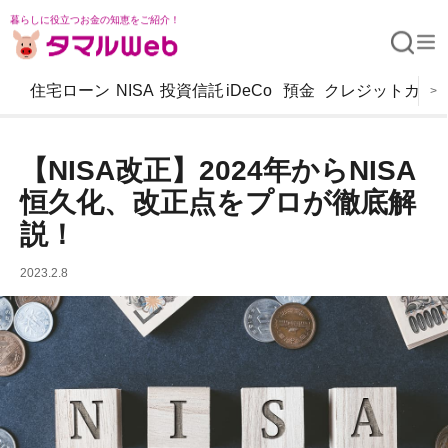
暮らしに役立つお金の知恵をご紹介！
住宅ローン
NISA
投資信託
iDeCo
預金
クレジットカー
>
【NISA改正】2024年からNISA
恒久化、改正点をプロが徹底解
説！
2023.2.8