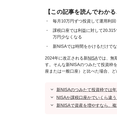
【この記事を読んでわかる
毎月10万円ずつ投資して運用利回
課税口座では利益に対して20.3
万円少なくなる
新NISAでは時間をかけるだけで
2024年に改正される新
NISA
では、無
す。そんな新NISAのつみたて投資枠
座または一般口座）と比べた場合、ど
新NISAのつみたて投資枠では
NISAか課税口座かでいくら違う
新NISAで資産を増やすなら、