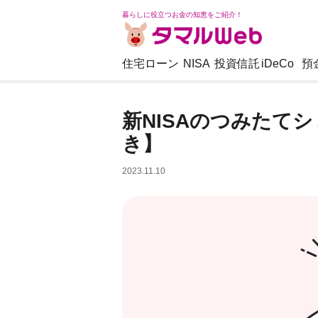
暮らしに役立つお金の知恵をご紹介！
住宅ローン
NISA
投資信託
iDeCo
預
新NISAのつみたて
き】
2023.11.10