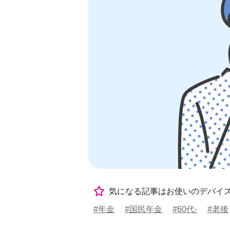
気になる記事はお使いのデバイ
#年金
#国民年金
#60代-
#老後