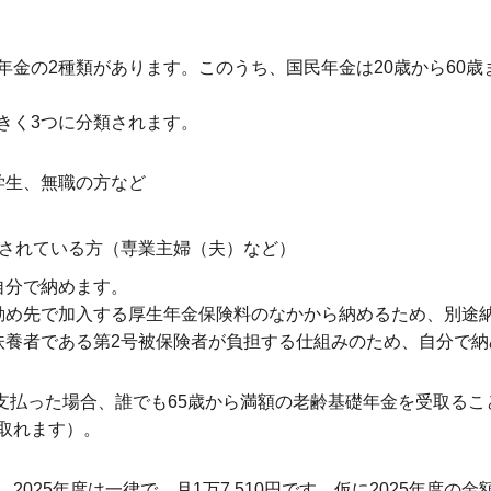
年金の2種類があります。このうち、国民年金は20歳から60
きく3つに分類されます。
学生、無職の方など
養されている方（専業主婦（夫）など）
自分で納めます。
勤め先で加入する厚生年金保険料のなかから納めるため、別途
扶養者である第2号被保険者が負担する仕組みのため、自分で
）支払った場合、誰でも65歳から満額の老齢基礎年金を受取るこ
取れます）。
25年度は一律で、月1万7,510円です。仮に2025年度の金額