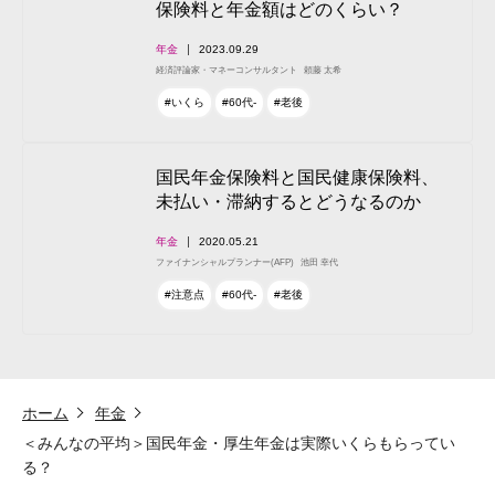
保険料と年金額はどのくらい？
年金
2023.09.29
経済評論家・マネーコンサルタント
頼藤 太希
#いくら
#60代-
#老後
国民年金保険料と国民健康保険料、
未払い・滞納するとどうなるのか
年金
2020.05.21
ファイナンシャルプランナー(AFP)
池田 幸代
#注意点
#60代-
#老後
ホーム
年金
＜みんなの平均＞国民年金・厚生年金は実際いくらもらってい
る？