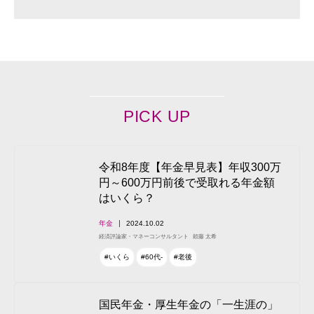
PICK UP
令和8年度【年金早見表】年収300万
円～600万円前後で受取れる年金額
はいくら？
年金
2024.10.02
経済評論家・マネーコンサルタント
頼藤 太希
#いくら
#60代-
#老後
国民年金・厚生年金の「一生涯の」