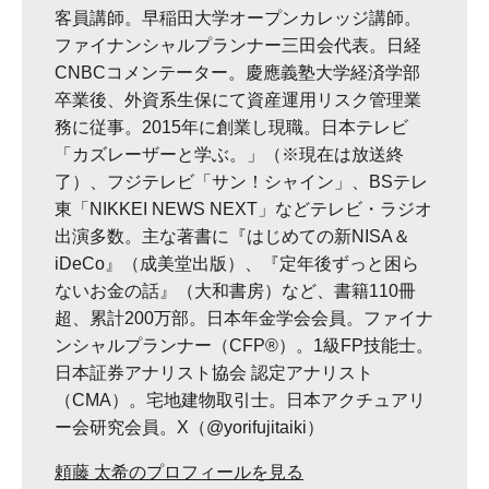
客員講師。早稲田大学オープンカレッジ講師。
ファイナンシャルプランナー三田会代表。日経
CNBCコメンテーター。慶應義塾大学経済学部
卒業後、外資系生保にて資産運用リスク管理業
務に従事。2015年に創業し現職。日本テレビ
「カズレーザーと学ぶ。」（※現在は放送終
了）、フジテレビ「サン！シャイン」、BSテレ
東「NIKKEI NEWS NEXT」などテレビ・ラジオ
出演多数。主な著書に『はじめての新NISA＆
iDeCo』（成美堂出版）、『定年後ずっと困ら
ないお金の話』（大和書房）など、書籍110冊
超、累計200万部。日本年金学会会員。ファイナ
ンシャルプランナー（CFP®）。1級FP技能士。
日本証券アナリスト協会 認定アナリスト
（CMA）。宅地建物取引士。日本アクチュアリ
ー会研究会員。X（@yorifujitaiki）
頼藤 太希のプロフィールを見る