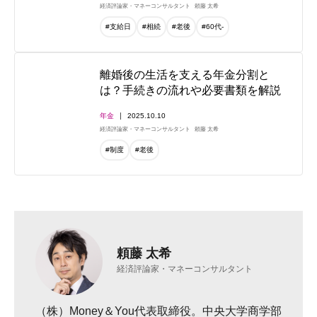
経済評論家・マネーコンサルタント
頼藤 太希
#支給日
#相続
#老後
#60代-
離婚後の生活を支える年金分割と
は？手続きの流れや必要書類を解説
年金
2025.10.10
経済評論家・マネーコンサルタント
頼藤 太希
#制度
#老後
頼藤 太希
経済評論家・マネーコンサルタント
（株）Money＆You代表取締役。中央大学商学部