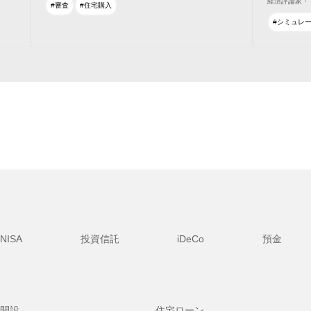
経済評論家・
#審査
#住宅購入
#シミュレ
NISA
投資信託
iDeCo
預金
開設
住宅ローン