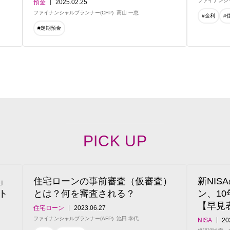
ファイナンシャ
預金
2025.02.25
ファイナンシャルプランナー(CFP)
高山 一恵
#金利
#
#定期預金
PICK UP
」
住宅ローンの事前審査（仮審査）
新NI
ト
とは？何を審査される？
ン、1
【早見
住宅ローン
2023.06.27
ファイナンシャルプランナー(AFP)
池田 幸代
NISA
20