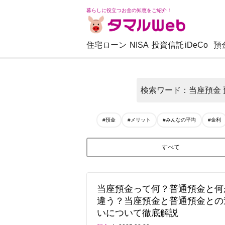
暮らしに役立つお金の知恵をご紹介！
住宅ローン
NISA
投資信託
iDeCo
預
検索ワード：当座預金 
#預金
#メリット
#みんなの平均
#金利
すべて
当座預金って何？普通預金と何
違う？当座預金と普通預金との
いについて徹底解説