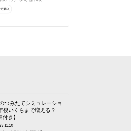
ルプランナー(AFP)
池田 幸代
住宅購入
SAのつみたてシミュレーショ
0年後いくらまで増える？
表付き】
23.11.10