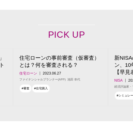
PICK UP
」
住宅ローンの事前審査（仮審査）
新NI
ト
とは？何を審査される？
ン、1
【早見
住宅ローン
2023.06.27
ファイナンシャルプランナー(AFP)
池田 幸代
NISA
20
経済評論家・
#審査
#住宅購入
#シミュレ