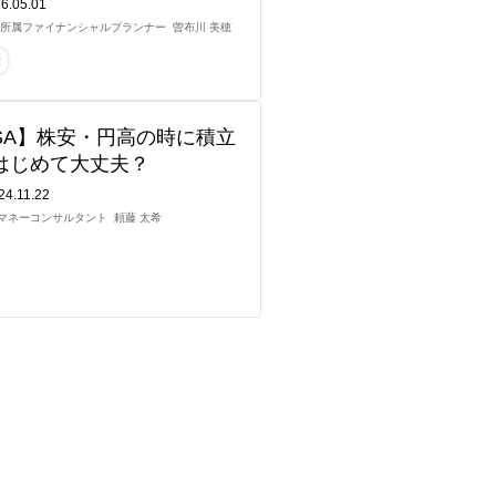
6.05.01
ト所属ファイナンシャルプランナー
曽布川 美穂
金
ISA】株安・円高の時に積立
はじめて大丈夫？
24.11.22
マネーコンサルタント
頼藤 太希