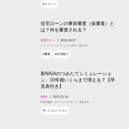
#メリット
住宅ローンの事前審査（仮審査）と
は？何を審査される？
住宅ローン
2023.06.27
ファイナンシャルプランナー(AFP)
池田 幸代
#審査
#住宅購入
新NISAのつみたてシミュレーショ
ン、10年後いくらまで増える？【早
見表付き】
NISA
2023.11.10
経済評論家・マネーコンサルタント
頼藤 太希
#シミュレーション