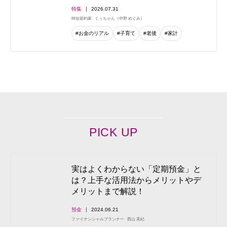
特集
2026.07.31
時短節約家
くぅちゃん（中野 めぐみ）
#お金のリアル
#子育て
#老後
#家計
PICK UP
実はよくわからない「定期預金」と
は？上手な活用法からメリットやデ
メリットまで解説！
預金
2024.06.21
ファイナンシャルプランナー
西山 美紀