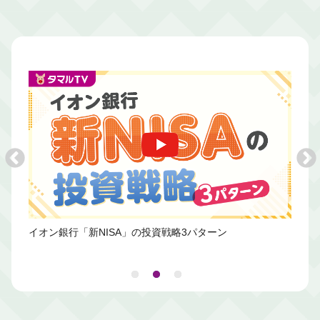
イオン銀行「新NISA」の投資戦略3パターン
新NI
はど