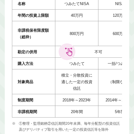
名称
つみたてNISA
NISA
年間の投資上限額
40万円
120万円
非課税保有限度額
800万円
600万円
（総枠）
勘定の併用
不可
購入方法
つみたて
一括/つみたて
積立・分散投資に
対象商品
適した一定の投資
（制限なし）
信託
制度期間
2018年～2023年
2014年～2023年
非課税期間
20年間
5年間
※
①整理・監理銘柄②信託期間20年未満、毎年分配型の投資信託
及びデリバティブ取引を用いた一定の投資信託等を除外