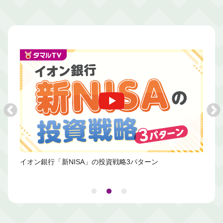
イオン銀行「新NISA」の投資戦略3パターン
新NI
はど