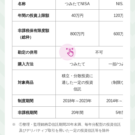
名称
つみたてNISA
NISA
年間の投資上限額
40万円
120万円
非課税保有限度額
800万円
600万円
（総枠）
勘定の併用
不可
購入方法
つみたて
一括/つみたて
積立・分散投資に
対象商品
適した一定の投資
（制限なし）
信託
制度期間
2018年～2023年
2014年～2023年
非課税期間
20年間
5年間
※
①整理・監理銘柄②信託期間20年未満、毎年分配型の投資信託
及びデリバティブ取引を用いた一定の投資信託等を除外