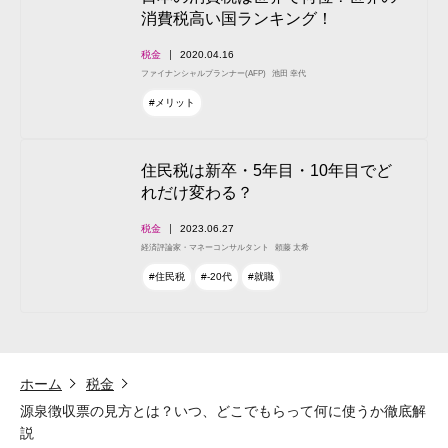
消費税高い国ランキング！
税金
2020.04.16
ファイナンシャルプランナー(AFP)
池田 幸代
#メリット
住民税は新卒・5年目・10年目でど
れだけ変わる？
税金
2023.06.27
経済評論家・マネーコンサルタント
頼藤 太希
#住民税
#-20代
#就職
ホーム
税金
源泉徴収票の見方とは？いつ、どこでもらって何に使うか徹底解
説