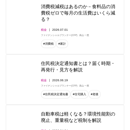
消費税減税はあるのか－食料品の消
費税ゼロで毎月の生活費はいくら減
る？
税金
2026.07.01
ファイナンシャルプランナー(CFP)
高山 一恵
#消費税
#家計
住民税決定通知書とは？届く時期・
再発行・見方を解説
税金
2026.06.19
ファイナンシャルプランナー(CFP)
高山 一恵
#住民税決定通知書
#住宅購入
#老後
自動車税は軽くなる？環境性能割の
廃止、重量税など税制を解説