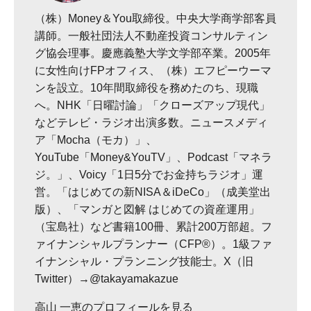
（株）Money＆You取締役。中央大学商学部客員
講師。一般社団法人不動産投資コンサルティン
グ協会理事。慶應義塾大学文学部卒業。2005年
に女性向けFPオフィス、（株）エフピーウーマ
ンを設立。10年間取締役を務めたのち、現職
へ。NHK「日曜討論」「クローズアップ現代」
などテレビ・ラジオ出演多数。ニュースメディ
ア「Mocha（モカ）」、
YouTube「Money&YouTV」、Podcast「マネラ
ジ。」、Voicy「1日5分でお金持ちラジオ」運
営。「はじめての新NISA＆iDeCo」（成美堂出
版）、「マンガと図解 はじめての資産運用」
（宝島社）など書籍100冊、累計200万部超。フ
ァイナンシャルプランナー（CFP®）。1級ファ
イナンシャル・プランニング技能士。X（旧
Twitter）→@takayamakazue
高山 一恵のプロフィールを見る