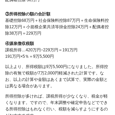
③所得控除の額の合計額
基礎控除68万円＋社会保険料控除87万円＋生命保険料控
除12万円＋小規模企業共済等掛金控除24万円＋配偶者控
除38万円＝229万円
④源泉徴収税額
課税所得…420万円−229万円＝191万円
191万円×5％＝9万5,500円
以上より、所得税額は
9
万
5,500
円になりました。所得控
除の有無で税額が
7
万
2,000
円軽減された計算です。な
お、以上の計算や金額はあくまで試算で、実際の金額と
は異なる場合があります。
所得控除が多ければ、課税所得が少なくなり、税金が軽
くなります。ですので、年末調整や確定申告などででき
る所得控除はもれなく行い、税額を減らすようにするの