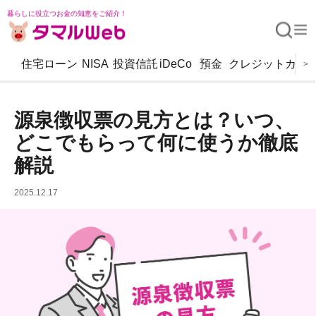
暮らしに役立つお金の知恵をご紹介！
住宅ローン
NISA
投資信託
iDeCo
預金
クレジットカー
>
源泉徴収票の見方とは？いつ、
どこでもらって何に使うか徹底
解説
2025.12.17