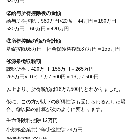
580万円
②給与所得控除後の金額
給与所得控除…580万円×20％＋44万円＝160万円
580
万円−160万円＝420万円
③所得控除の額の合計額
基礎控除68
万円＋社会保険料控除
87万円＝155万円
④源泉徴収税額
課税所得…420万円−155万円＝265万円
265
万円×10％−9万7,500円＝16万7,500円
以上より、所得税額は
16
万
7,500
円とわかりました。
仮に、この方が以下の所得控除も受けられるとした場
合、③以降の計算が次のように変わります。
生命保険料控除
12
万円
小規模企業共済等掛金控除
24
万円
配偶者控除
38
万円