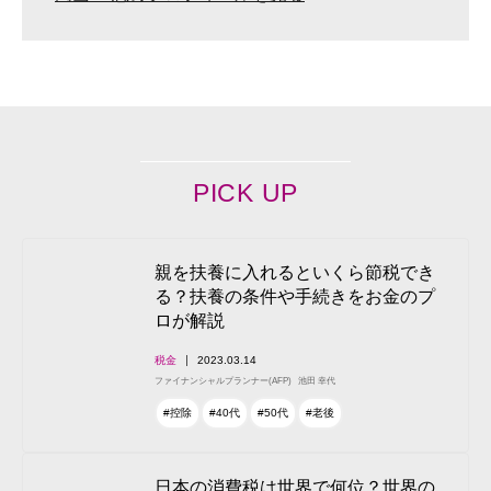
PICK UP
親を扶養に入れるといくら節税でき
る？扶養の条件や手続きをお金のプ
ロが解説
税金
2023.03.14
ファイナンシャルプランナー(AFP)
池田 幸代
#控除
#40代
#50代
#老後
日本の消費税は世界で何位？世界の