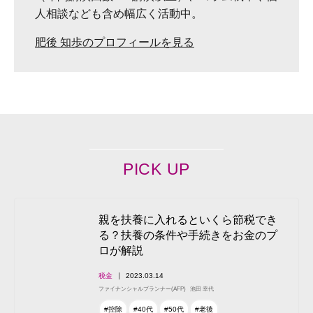
人相談なども含め幅広く活動中。
肥後 知歩のプロフィールを見る
PICK UP
親を扶養に入れるといくら節税でき
る？扶養の条件や手続きをお金のプ
ロが解説
税金
2023.03.14
ファイナンシャルプランナー(AFP)
池田 幸代
#控除
#40代
#50代
#老後