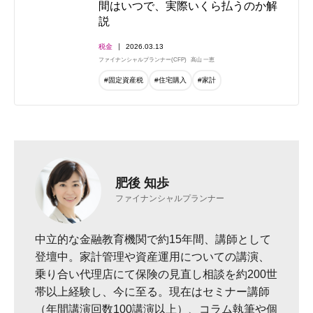
間はいつで、実際いくら払うのか解
説
税金
2026.03.13
ファイナンシャルプランナー(CFP)
高山 一恵
#固定資産税
#住宅購入
#家計
肥後 知歩
ファイナンシャルプランナー
中立的な金融教育機関で約15年間、講師として
登壇中。家計管理や資産運用についての講演、
乗り合い代理店にて保険の見直し相談を約200世
帯以上経験し、今に至る。現在はセミナー講師
（年間講演回数100講演以上）、コラム執筆や個