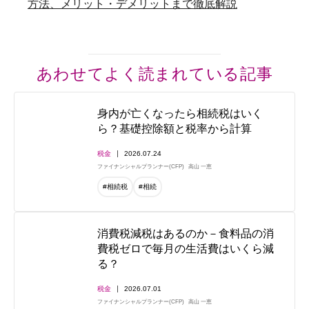
方法、メリット・デメリットまで徹底解説
あわせてよく読まれている記事
身内が亡くなったら相続税はいく
ら？基礎控除額と税率から計算
税金
2026.07.24
ファイナンシャルプランナー(CFP)
高山 一恵
#相続税
#相続
消費税減税はあるのか－食料品の消
費税ゼロで毎月の生活費はいくら減
る？
税金
2026.07.01
ファイナンシャルプランナー(CFP)
高山 一恵