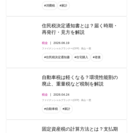
#消費税
#家計
住民税決定通知書とは？届く時期・
再発行・見方を解説
税金
2026.06.19
ファイナンシャルプランナー(CFP)
高山 一恵
#住民税決定通知書
#住宅購入
#老後
自動車税は軽くなる？環境性能割の
廃止、重量税など税制を解説
税金
2026.04.24
ファイナンシャルプランナー(CFP)
高山 一恵
#自動車税
#家計
固定資産税の計算方法とは？支払期