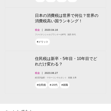
日本の消費税は世界で何位？世界の
消費税高い国ランキング！
税金
2020.04.16
ファイナンシャルプランナー(AFP)
池田 幸代
#メリット
住民税は新卒・5年目・10年目でど
れだけ変わる？
税金
2023.06.27
経済評論家・マネーコンサルタント
頼藤 太希
#住民税
#-20代
#就職