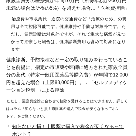
家族全員分の医療費が年間10万円（所得年額が200万円
未満の場合は所得の5%）を超えた場合…「医療費控除」
治療費や市販薬代、通院の交通費など「治療のため」の費
用は全て控除可能です。健康維持や予防は対象外です。た
だし、健康診断は対象外ですが、それで重大な病気が見つ
かって治療した場合は、健康診断費用も含めて対象になり
ます
健康診断、予防接種など一定の取り組みを行っているこ
とを前提に、指定の市販薬や医師に処方された家族全員
分の薬代（特定一般用医薬品等購入費）が年間で12,000
円を超えた場合（上限88,000円）。…「セルフメディケ
ーション税制」による控除
ただし、医療費控除と合わせて控除を受けることはできません。詳しく
はコラム「知らないと損！市販薬の購入で税金が安くなるってホン
ト？」をご覧ください。
知らないと損！市販薬の購入で税金が安くなるって
ホント？