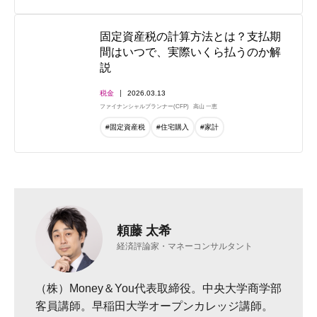
固定資産税の計算方法とは？支払期
間はいつで、実際いくら払うのか解
説
税金
2026.03.13
ファイナンシャルプランナー(CFP)
高山 一恵
#固定資産税
#住宅購入
#家計
頼藤 太希
経済評論家・マネーコンサルタント
（株）Money＆You代表取締役。中央大学商学部
客員講師。早稲田大学オープンカレッジ講師。