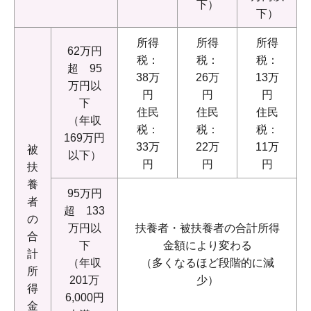
下）
下）
所得
所得
所得
62万円
税：
税：
税：
超 95
38万
26万
13万
万円以
円
円
円
下
住民
住民
住民
（年収
税：
税：
税：
169万円
33万
22万
11万
被
以下）
円
円
円
扶
養
95万円
者
超 133
の
万円以
扶養者・被扶養者の合計所得
合
下
金額により変わる
計
（年収
（多くなるほど段階的に減
所
201万
少）
得
6,000円
金