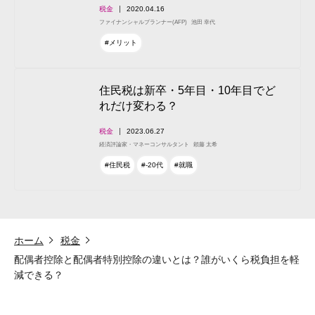
税金
2020.04.16
ファイナンシャルプランナー(AFP)
池田 幸代
#メリット
住民税は新卒・5年目・10年目でど
れだけ変わる？
税金
2023.06.27
経済評論家・マネーコンサルタント
頼藤 太希
#住民税
#-20代
#就職
ホーム
税金
配偶者控除と配偶者特別控除の違いとは？誰がいくら税負担を軽
減できる？