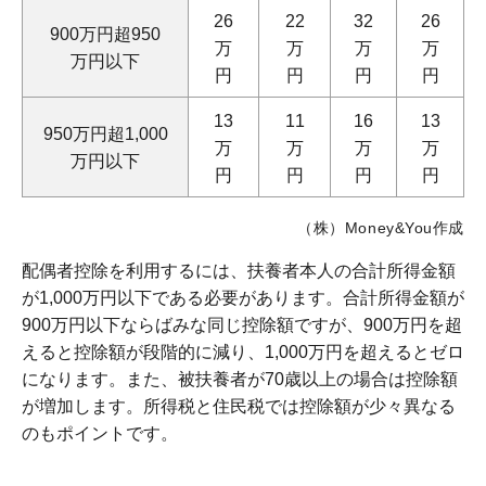
26
22
32
26
900万円超950
万
万
万
万
万円以下
円
円
円
円
13
11
16
13
950万円超1,000
万
万
万
万
万円以下
円
円
円
円
（株）Money&You作成
配偶者控除を利用するには、扶養者本人の合計所得金額
が1,000万円以下である必要があります。合計所得金額が
900万円以下ならばみな同じ控除額ですが、900万円を超
えると控除額が段階的に減り、1,000万円を超えるとゼロ
になります。また、被扶養者が70歳以上の場合は控除額
が増加します。所得税と住民税では控除額が少々異なる
のもポイントです。