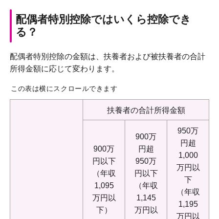
配偶者特別控除ではいくら控除でき
る？
配偶者特別控除の金額は、扶養者および被扶養者の合計
所得金額に応じて変わります。
この表は横にスクロールできます
扶養者の合計所得金額
950万
900万
円超
900万
円超
1,000
円以下
950万
万円以
（年収
円以下
下
1,095
（年収
（年収
万円以
1,145
1,195
下）
万円以
万円以