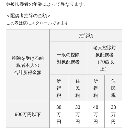
や被扶養者の年齢によって異なります。
＜配偶者控除の金額＞
この表は横にスクロールできます
控除額
老人控除対
一般の控除
象配偶者
控除を受ける納
対象配偶者
（70歳以
税者本人の
上）
合計所得金額
所
住
所
住
得
民
得
民
税
税
税
税
38
33
48
38
900万円以下
万
万
万
万
円
円
円
円