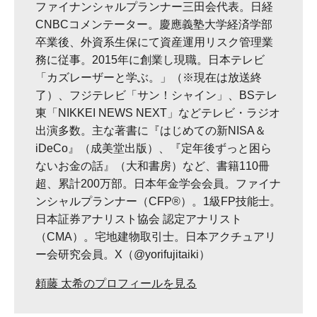
ファイナンシャルプランナー三田会代表。日経
CNBCコメンテーター。慶應義塾大学経済学部
卒業後、外資系生保にて資産運用リスク管理業
務に従事。2015年に創業し現職。日本テレビ
「カズレーザーと学ぶ。」（※現在は放送終
了）、フジテレビ「サン！シャイン」、BSテレ
東「NIKKEI NEWS NEXT」などテレビ・ラジオ
出演多数。主な著書に『はじめての新NISA＆
iDeCo』（成美堂出版）、『定年後ずっと困ら
ないお金の話』（大和書房）など、書籍110冊
超、累計200万部。日本年金学会会員。ファイナ
ンシャルプランナー（CFP®）。1級FP技能士。
日本証券アナリスト協会 認定アナリスト
（CMA）。宅地建物取引士。日本アクチュアリ
ー会研究会員。X（@yorifujitaiki）
頼藤 太希のプロフィールを見る