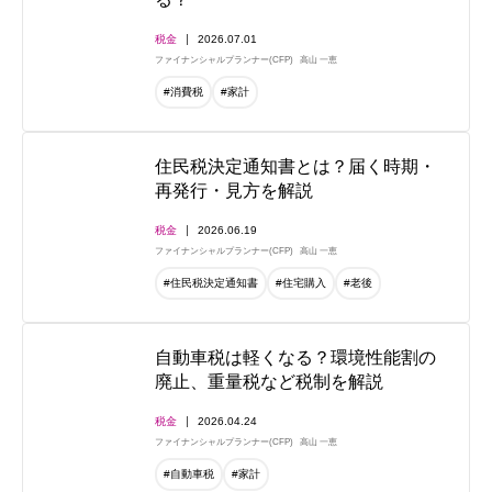
税金
2026.07.01
ファイナンシャルプランナー(CFP)
高山 一恵
#消費税
#家計
住民税決定通知書とは？届く時期・
再発行・見方を解説
税金
2026.06.19
ファイナンシャルプランナー(CFP)
高山 一恵
#住民税決定通知書
#住宅購入
#老後
自動車税は軽くなる？環境性能割の
廃止、重量税など税制を解説
税金
2026.04.24
ファイナンシャルプランナー(CFP)
高山 一恵
#自動車税
#家計