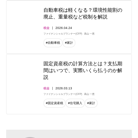
自動車税は軽くなる？環境性能割の
廃止、重量税など税制を解説
税金
2026.04.24
ファイナンシャルプランナー(CFP)
高山 一恵
#自動車税
#家計
固定資産税の計算方法とは？支払期
間はいつで、実際いくら払うのか解
説
税金
2026.03.13
ファイナンシャルプランナー(CFP)
高山 一恵
#固定資産税
#住宅購入
#家計