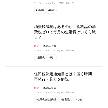
ファイナンシャルプランナー(CFP)
高山 一恵
#相続税
#相続
消費税減税はあるのか－食料品の消
費税ゼロで毎月の生活費はいくら減
る？
税金
2026.07.01
ファイナンシャルプランナー(CFP)
高山 一恵
#消費税
#家計
住民税決定通知書とは？届く時期・
再発行・見方を解説
税金
2026.06.19
ファイナンシャルプランナー(CFP)
高山 一恵
#住民税決定通知書
#住宅購入
#老後