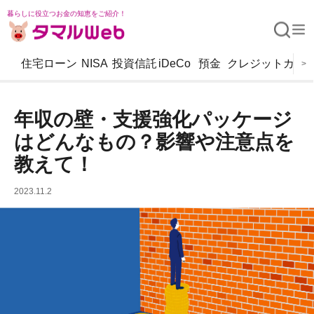
暮らしに役立つお金の知恵をご紹介！
住宅ローン
NISA
投資信託
iDeCo
預金
クレジットカー
>
年収の壁・支援強化パッケージ
はどんなもの？影響や注意点を
教えて！
2023.11.2