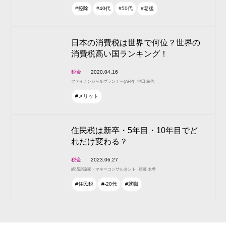
#控除
#40代
#50代
#老後
日本の消費税は世界で何位？世界の
消費税高い国ランキング！
税金
2020.04.16
ファイナンシャルプランナー(AFP)
池田 幸代
#メリット
住民税は新卒・5年目・10年目でど
れだけ変わる？
税金
2023.06.27
経済評論家・マネーコンサルタント
頼藤 太希
#住民税
#-20代
#就職