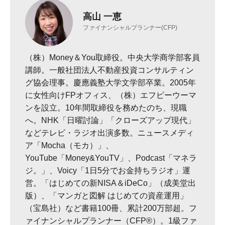
高山 一恵
ファイナンシャルプランナー(CFP)
（株）Money＆You取締役。中央大学商学部客員
講師。一般社団法人不動産投資コンサルティン
グ協会理事。慶應義塾大学文学部卒業。2005年
に女性向けFPオフィス、（株）エフピーウーマ
ンを設立。10年間取締役を務めたのち、現職
へ。NHK「日曜討論」「クローズアップ現代」
などテレビ・ラジオ出演多数。ニュースメディ
ア「Mocha（モカ）」、
YouTube「Money&YouTV」、Podcast「マネラ
ジ。」、Voicy「1日5分でお金持ちラジオ」運
営。「はじめての新NISA＆iDeCo」（成美堂出
版）、「マンガと図解 はじめての資産運用」
（宝島社）など書籍100冊、累計200万部超。フ
ァイナンシャルプランナー（CFP®）。1級ファ