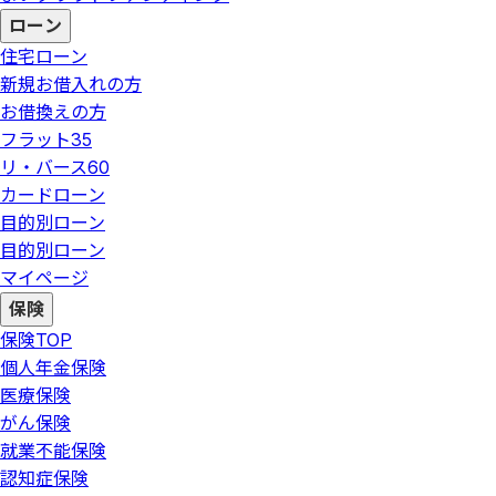
ローン
住宅ローン
新規お借入れの方
お借換えの方
フラット35
リ・バース60
カードローン
目的別ローン
目的別ローン
マイページ
保険
保険
TOP
個人年金保険
医療保険
がん保険
就業不能保険
認知症保険