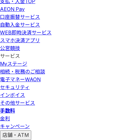
支払・入金
TOP
AEON Pay
口座振替サービス
自動入金サービス
WEB即時決済サービス
スマホ決済アプリ
公営競技
サービス
Myステージ
相続・税務のご相談
電子マネーWAON
セキュリティ
インボイス
その他サービス
手数料
金利
キャンペーン
店舗・ATM