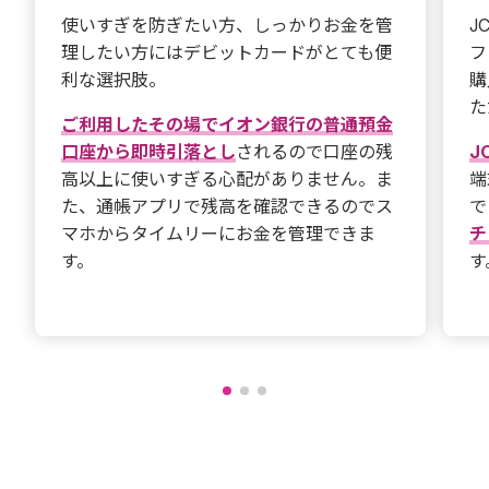
使いすぎを防ぎたい方、しっかりお金を管
J
理したい方にはデビットカードがとても便
フ
利な選択肢。
購
た
ご利用したその場でイオン銀行の普通預金
口座から即時引落とし
されるので口座の残
J
高以上に使いすぎる心配がありません。ま
端
た、通帳アプリで残高を確認できるのでス
で
マホからタイムリーにお金を管理できま
チ
す。
す