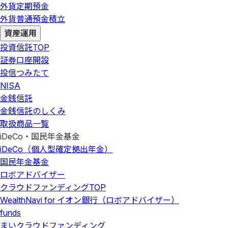
外貨定期預金
外貨普通預金積立
資産運用
投資信託
TOP
証券口座開設
投信つみたて
NISA
金銭信託
金銭信託のしくみ
取扱商品一覧
iDeCo・国民年金基金
iDeCo（個人型確定拠出年金）
国民年金基金
ロボアドバイザー
クラウドファンディング
TOP
WealthNavi for イオン銀行（ロボアドバイザー）
funds
まいクラウドファンディング