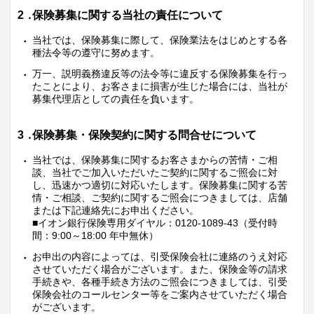
2．
保険募集に関する当社の責任について
当社では、保険募集に際して、保険業法をはじめとする各
種法令等の遵守に努めます。
万一、説明義務違反等の法令等に違反する保険募集を行っ
たことにより、お客さまに損害が生じた場合には、当社が
募集代理店としての責任を負います。
3．
保険募集・保険契約に関する問合せについて
当社では、保険募集に関するお客さまからの苦情・ご相
談、当社でご加入いただいたご契約に関するご照会に対
し、迅速かつ適切に対応いたします。保険募集に関する苦
情・ご相談、ご契約に関するご照会につきましては、店舗
または下記連絡先にお申出ください。
■イオン銀行保険専用ダイヤル：0120-1089-43（受付時
間：9:00～18:00 年中無休）
お申出の内容によっては、引受保険会社に連絡のうえ対応
させていただく場合がございます。また、保険金等の請求
手続きや、各種手続き方法のご照会につきましては、引受
保険会社のコールセンター等をご案内させていただく場合
がございます。